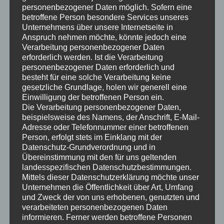
Für kleinere Räume eignen sich 2.0- oder 2.1-Setups am
personenbezogener Daten möglich. Sofern eine
betroffene Person besondere Services unseres
besten. Hierbei handelt es sich um Stereo-Setups, bei
Unternehmens über unsere Internetseite in
denen zwei Lautsprecher und eventuell ein Subwoofer
Anspruch nehmen möchte, könnte jedoch eine
verwendet werden. Diese Setups sind einfach
Verarbeitung personenbezogener Daten
aufzubauen und bieten dennoch ein hervorragendes
erforderlich werden. Ist die Verarbeitung
personenbezogener Daten erforderlich und
Klangerlebnis.
besteht für eine solche Verarbeitung keine
gesetzliche Grundlage, holen wir generell eine
5.1-Setups
Einwilligung der betroffenen Person ein.
Die Verarbeitung personenbezogener Daten,
In etwas größeren Räumen kann man auch 5.1-Setups in
beispielsweise des Namens, der Anschrift, E-Mail-
Betracht ziehen. Dabei kommen fünf Lautsprecher und
Adresse oder Telefonnummer einer betroffenen
ein Subwoofer zum Einsatz. Für ein optimales Ergebnis
Person, erfolgt stets im Einklang mit der
Datenschutz-Grundverordnung und in
sollten die Lautsprecher symmetrisch um die
Übereinstimmung mit den für uns geltenden
Hörposition angeordnet werden.
landesspezifischen Datenschutzbestimmungen.
Mittels dieser Datenschutzerklärung möchte unser
Lautsprecherpositionierung
Unternehmen die Öffentlichkeit über Art, Umfang
und Zweck der von uns erhobenen, genutzten und
und -aufstellung
verarbeiteten personenbezogenen Daten
informieren. Ferner werden betroffene Personen