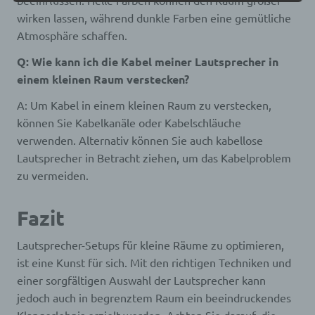
identifiziert werden kann.
wirken lassen, während dunkle Farben eine gemütliche
Atmosphäre schaffen.
b) betroffene Person
Q: Wie kann ich die Kabel meiner Lautsprecher in
einem kleinen Raum verstecken?
Betroffene Person ist jede identifizierte oder
identifizierbare natürliche Person, deren
A: Um Kabel in einem kleinen Raum zu verstecken,
personenbezogene Daten von dem für die
können Sie Kabelkanäle oder Kabelschläuche
Verarbeitung Verantwortlichen verarbeitet werden.
verwenden. Alternativ können Sie auch kabellose
Lautsprecher in Betracht ziehen, um das Kabelproblem
c) Verarbeitung
zu vermeiden.
Verarbeitung ist jeder mit oder ohne Hilfe
Fazit
automatisierter Verfahren ausgeführte Vorgang
oder jede solche Vorgangsreihe im
Zusammenhang mit personenbezogenen Daten
Lautsprecher-Setups für kleine Räume zu optimieren,
wie das Erheben, das Erfassen, die Organisation,
ist eine Kunst für sich. Mit den richtigen Techniken und
das Ordnen, die Speicherung, die Anpassung oder
Veränderung, das Auslesen, das Abfragen, die
einer sorgfältigen Auswahl der Lautsprecher kann
Verwendung, die Offenlegung durch Übermittlung,
jedoch auch in begrenztem Raum ein beeindruckendes
Verbreitung oder eine andere Form der
Bereitstellung, den Abgleich oder die Verknüpfung,