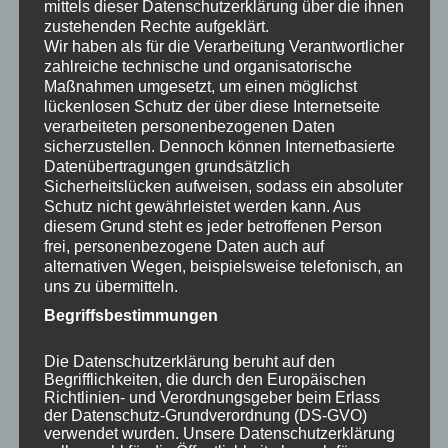
mittels dieser Datenschutzerklärung über die ihnen
Stereodreieck
zustehenden Rechte aufgeklärt.
Wir haben als für die Verarbeitung Verantwortlicher
Das sogenannte Stereodreieck ist eine bewährte
zahlreiche technische und organisatorische
Methode zur Positionierung von Lautsprechern. Dabei
Maßnahmen umgesetzt, um einen möglichst
werden die Lautsprecher und die Hörposition in einem
lückenlosen Schutz der über diese Internetseite
gleichseitigen Dreieck angeordnet. Dies sorgt für eine
verarbeiteten personenbezogenen Daten
sicherzustellen. Dennoch können Internetbasierte
optimale Klangverteilung und ein ausgewogenes
Datenübertragungen grundsätzlich
Stereobild.
Sicherheitslücken aufweisen, sodass ein absoluter
Schutz nicht gewährleistet werden kann. Aus
Wandmontage
diesem Grund steht es jeder betroffenen Person
frei, personenbezogene Daten auch auf
In kleinen Räumen kann es sinnvoll sein, Lautsprecher
alternativen Wegen, beispielsweise telefonisch, an
an der Wand zu montieren. Dadurch wird zusätzlicher
uns zu übermitteln.
Platz gespart, und die Lautsprecher können optimal
Begriffsbestimmungen
ausgerichtet werden.
Die Datenschutzerklärung beruht auf den
Begrifflichkeiten, die durch den Europäischen
FAQs
Richtlinien- und Verordnungsgeber beim Erlass
der Datenschutz-Grundverordnung (DS-GVO)
verwendet wurden. Unsere Datenschutzerklärung
Q: Welche Lautsprechergröße ist für kleine Räume