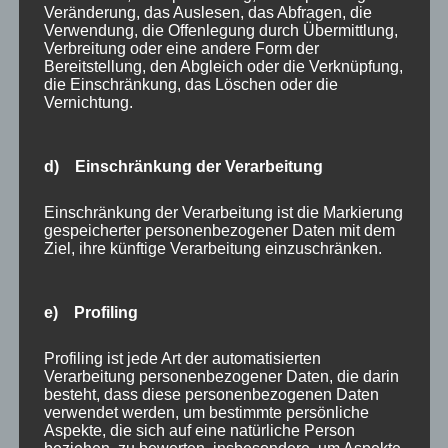
fallen bei tiefen Tönen deutlich stärker auf als bei
Veränderung, das Auslesen, das Abfragen, die
Verwendung, die Offenlegung durch Übermittlung,
hellen. Nacharbeiten kosten oft mehr als die
Verbreitung oder eine andere Form der
Beauftragung eines Fachbetriebs von Anfang an.
Bereitstellung, den Abgleich oder die Verknüpfung,
die Einschränkung, das Löschen oder die
Vernichtung.
Uncategorized
d) Einschränkung der Verarbeitung
PRESSEMITTEILUNG
Einschränkung der Verarbeitung ist die Markierung
Mai 21, 2026
dohenytalvy
gespeicherter personenbezogener Daten mit dem
Ziel, ihre künftige Verarbeitung einzuschränken.
Berlin-Charlottenburg, Mai 2025
e) Profiling
Altbau-Experte für
Profiling ist jede Art der automatisierten
Verarbeitung personenbezogener Daten, die darin
Berlin-Charlottenburg:
besteht, dass diese personenbezogenen Daten
verwendet werden, um bestimmte persönliche
FarbDesign Maaß GmbH spezialisiert sich auf
Aspekte, die sich auf eine natürliche Person