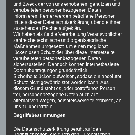
drei Lagen aufgetragen. Dieser Mehraufwand ist bei
und Zweck der von uns erhobenen, genutzten und
dunklen Farben unverzichtbar, da jede
verarbeiteten personenbezogenen Daten
Unregelmäßigkeit sichtbar wird.
informieren. Ferner werden betroffene Personen
mittels dieser Datenschutzerklärung über die ihnen
zustehenden Rechte aufgeklärt.
Gibt es in Friedrichshagen Maler, die
Wir haben als für die Verarbeitung Verantwortlicher
Erfahrung mit Heimkino-Projekten
zahlreiche technische und organisatorische
haben?
Maßnahmen umgesetzt, um einen möglichst
lückenlosen Schutz der über diese Internetseite
Ja, die FarbDesign Maaß GmbH ist ein erfahrener
verarbeiteten personenbezogenen Daten
Berliner Malerbetrieb, der auch anspruchsvolle
sicherzustellen. Dennoch können Internetbasierte
Innenraumprojekte wie Heimkino-Räume realisiert. Das
Datenübertragungen grundsätzlich
Sicherheitslücken aufweisen, sodass ein absoluter
Team berät zu Farben, Oberflächenmaterialien und
Schutz nicht gewährleistet werden kann. Aus
Ausführungstechniken und erstellt nach Besichtigung
diesem Grund steht es jeder betroffenen Person
ein detailliertes Angebot. Kontakt: 030 303 068 495.
frei, personenbezogene Daten auch auf
alternativen Wegen, beispielsweise telefonisch, an
Wie lange dauern Malerarbeiten in
uns zu übermitteln.
einem Heimkino-Raum?
Begriffsbestimmungen
Ein Heimkino-Raum von ca. 20 m² Grundfläche kann bei
Die Datenschutzerklärung beruht auf den
normalen Untergrundverhältnissen innerhalb von 1–2
Begrifflichkeiten, die durch den Europäischen