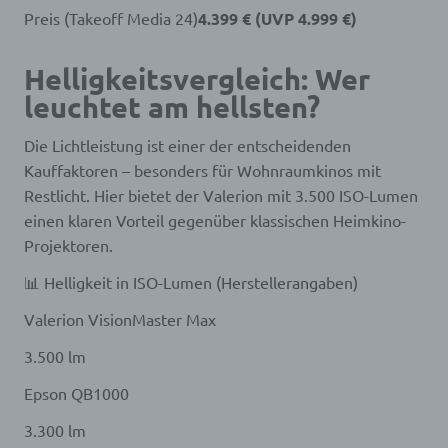
Sache nur registrierten Benutzern angeboten
Preis (Takeoff Media 24)
4.399 € (UVP 4.999 €)
werden können. Registrierten Personen steht die
Möglichkeit frei, die bei der Registrierung
Helligkeitsvergleich: Wer
angegebenen personenbezogenen Daten
jederzeit abzuändern oder vollständig aus dem
leuchtet am hellsten?
Datenbestand des für die Verarbeitung
Verantwortlichen löschen zu lassen.
Die Lichtleistung ist einer der entscheidenden
Der für die Verarbeitung Verantwortliche erteilt
Kauffaktoren – besonders für Wohnraumkinos mit
jeder betroffenen Person jederzeit auf Anfrage
Auskunft darüber, welche personenbezogenen
Restlicht. Hier bietet der Valerion mit 3.500 ISO-Lumen
Daten über die betroffene Person gespeichert sind.
einen klaren Vorteil gegenüber klassischen Heimkino-
Ferner berichtigt oder löscht der für die
Projektoren.
Verarbeitung Verantwortliche personenbezogene
Daten auf Wunsch oder Hinweis der betroffenen
📊 Helligkeit in ISO-Lumen (Herstellerangaben)
Person, soweit dem keine gesetzlichen
Aufbewahrungspflichten entgegenstehen. Die
Valerion VisionMaster Max
Gesamtheit der Mitarbeiter des für die Verarbeitung
Verantwortlichen stehen der betroffenen Person in
3.500 lm
diesem Zusammenhang als Ansprechpartner zur
Epson QB1000
Verfügung.
Kontaktmöglichkeit über die Internetseite
3.300 lm