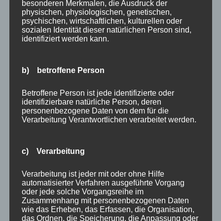
besonderen Merkmalen, die Ausdruck der
streichen auch abdunkeln lassen?
physischen, physiologischen, genetischen,
psychischen, wirtschaftlichen, kulturellen oder
Fenster selbst werden nicht gestrichen, aber Laibungen
sozialen Identität dieser natürlichen Person sind,
identifiziert werden kann.
und Rahmen können in den dunklen Wandton
einbezogen werden, was optisch das Streulicht durch
Fensterfugen weiter reduziert. Für die eigentliche
b) betroffene Person
Abdunklung empfehlen sich Rollos mit
Verdunkelungsstoffen oder Vorhänge aus blackout-
Betroffene Person ist jede identifizierte oder
Stoff – das ist jedoch kein Malergewerk, sondern
identifizierbare natürliche Person, deren
personenbezogene Daten von dem für die
Raumausstattung.
Verarbeitung Verantwortlichen verarbeitet werden.
Lohnt sich ein professioneller Maler
für einen Heimkino-Raum oder kann
c) Verarbeitung
man das selbst machen?
Verarbeitung ist jeder mit oder ohne Hilfe
Bei normalen hellen Farben ist Selbststreichen durchaus
automatisierter Verfahren ausgeführte Vorgang
möglich. Bei dunklen Heimkino-Farben ist ein Profi
oder jede solche Vorgangsreihe im
Zusammenhang mit personenbezogenen Daten
jedoch klar empfehlenswert: Streifenbildung,
wie das Erheben, das Erfassen, die Organisation,
ungleichmäßige Deckung und Untergrundprobleme
das Ordnen, die Speicherung, die Anpassung oder