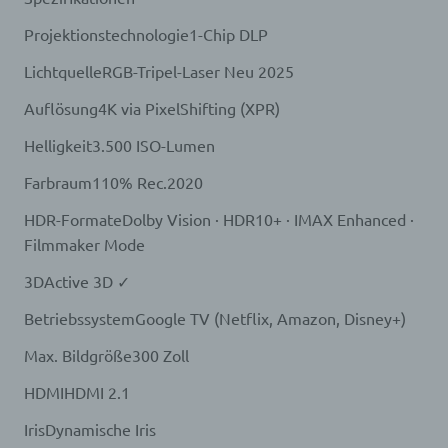
dem für die Verarbeitung Verantwortlichen
zuzurechnen ist, nutzt.
Projektionstechnologie1-Chip DLP
Durch eine Registrierung auf der Internetseite des
für die Verarbeitung Verantwortlichen wird ferner
LichtquelleRGB-Tripel-Laser Neu 2025
die vom Internet-Service-Provider (ISP) der
betroffenen Person vergebene IP-Adresse, das
Auflösung4K via PixelShifting (XPR)
Datum sowie die Uhrzeit der Registrierung
gespeichert. Die Speicherung dieser Daten erfolgt
Helligkeit3.500 ISO-Lumen
vor dem Hintergrund, dass nur so der Missbrauch
Farbraum110% Rec.2020
unserer Dienste verhindert werden kann, und
diese Daten im Bedarfsfall ermöglichen,
HDR-FormateDolby Vision · HDR10+ · IMAX Enhanced ·
begangene Straftaten aufzuklären. Insofern ist die
Speicherung dieser Daten zur Absicherung des für
Filmmaker Mode
die Verarbeitung Verantwortlichen erforderlich.
3DActive 3D ✓
Eine Weitergabe dieser Daten an Dritte erfolgt
grundsätzlich nicht, sofern keine gesetzliche
BetriebssystemGoogle TV (Netflix, Amazon, Disney+)
Pflicht zur Weitergabe besteht oder die Weitergabe
der Strafverfolgung dient.
Max. Bildgröße300 Zoll
Die Registrierung der betroffenen Person unter
freiwilliger Angabe personenbezogener Daten
HDMIHDMI 2.1
dient dem für die Verarbeitung Verantwortlichen
dazu, der betroffenen Person Inhalte oder
IrisDynamische Iris
Leistungen anzubieten, die aufgrund der Natur der