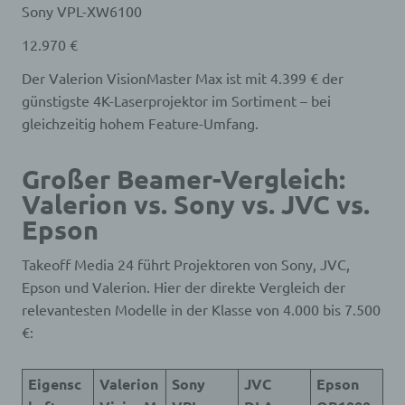
Sony VPL-XW6100
IP-Adresse erfolgt aus Sicherheitsgründen und für
den Fall, dass die betroffene Person durch einen
12.970 €
abgegebenen Kommentar die Rechte Dritter
verletzt oder rechtswidrige Inhalte postet. Die
Der Valerion VisionMaster Max ist mit 4.399 € der
Speicherung dieser personenbezogenen Daten
günstigste 4K-Laserprojektor im Sortiment – bei
erfolgt daher im eigenen Interesse des für die
Verarbeitung Verantwortlichen, damit sich dieser
gleichzeitig hohem Feature-Umfang.
im Falle einer Rechtsverletzung gegebenenfalls
exkulpieren könnte. Es erfolgt keine Weitergabe
Großer Beamer-Vergleich:
dieser erhobenen personenbezogenen Daten an
Dritte, sofern eine solche Weitergabe nicht
Valerion vs. Sony vs. JVC vs.
gesetzlich vorgeschrieben ist oder der
Epson
Rechtsverteidigung des für die Verarbeitung
Verantwortlichen dient.
Takeoff Media 24 führt Projektoren von Sony, JVC,
Gravatar
Epson und Valerion. Hier der direkte Vergleich der
relevantesten Modelle in der Klasse von 4.000 bis 7.500
Bei Kommentaren wird auf den Gravatar Service
€:
von Auttomatic zurückgegriffen. Gravatar gleicht
Ihre Email-Adresse ab und bildet – sofern Sie dort
registriert sind – Ihr Avatar-Bild neben dem
Kommentar ab. Sollten Sie nicht registriert sein,
Eigensc
Valerion
Sony
JVC
Epson
wird kein Bild angezeigt. Zu beachten ist, dass alle