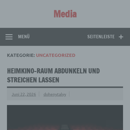
Zum
Inhalt
Media
springen
Aus aller Welt!
MENÜ
SEITENLEISTE
KATEGORIE:
UNCATEGORIZED
HEIMKINO-RAUM ABDUNKELN UND
STREICHEN LASSEN
Juni 22, 2026
dohenytalvy