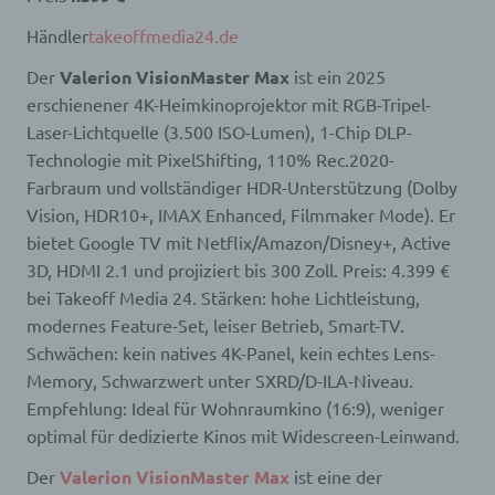
dienen.
Bei der Nutzung dieser allgemeinen Daten und
Händler
takeoffmedia24.de
Informationen ziehen wird keine Rückschlüsse auf
die betroffene Person. Diese Informationen werden
Der
Valerion VisionMaster Max
ist ein 2025
vielmehr benötigt, um (1) die Inhalte unserer
erschienener 4K-Heimkinoprojektor mit RGB-Tripel-
Internetseite korrekt auszuliefern, (2) die Inhalte
Laser-Lichtquelle (3.500 ISO-Lumen), 1-Chip DLP-
unserer Internetseite sowie die Werbung für diese
Technologie mit PixelShifting, 110% Rec.2020-
zu optimieren, (3) die dauerhafte
Funktionsfähigkeit unserer
Farbraum und vollständiger HDR-Unterstützung (Dolby
informationstechnologischen Systeme und der
Vision, HDR10+, IMAX Enhanced, Filmmaker Mode). Er
Technik unserer Internetseite zu gewährleisten
bietet Google TV mit Netflix/Amazon/Disney+, Active
sowie (4) um Strafverfolgungsbehörden im Falle
3D, HDMI 2.1 und projiziert bis 300 Zoll. Preis: 4.399 €
eines Cyberangriffes die zur Strafverfolgung
notwendigen Informationen bereitzustellen. Diese
bei Takeoff Media 24. Stärken: hohe Lichtleistung,
anonym erhobenen Daten und Informationen
modernes Feature-Set, leiser Betrieb, Smart-TV.
werden durch uns daher einerseits statistisch und
Schwächen: kein natives 4K-Panel, kein echtes Lens-
ferner mit dem Ziel ausgewertet, den Datenschutz
Memory, Schwarzwert unter SXRD/D-ILA-Niveau.
und die Datensicherheit in unserem Unternehmen
zu erhöhen, um letztlich ein optimales
Empfehlung: Ideal für Wohnraumkino (16:9), weniger
Schutzniveau für die von uns verarbeiteten
optimal für dedizierte Kinos mit Widescreen-Leinwand.
personenbezogenen Daten sicherzustellen. Die
anonymen Daten der Server-Logfiles werden
Der
Valerion VisionMaster Max
ist eine der
getrennt von allen durch eine betroffene Person