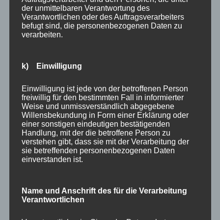
Maaß die gesamte Leistungskette: von der
der unmittelbaren Verantwortung des
Putzdiagnose und dem fachgerechten Rückschnitt loser
Verantwortlichen oder des Auftragsverarbeiters
befugt sind, die personenbezogenen Daten zu
Putzpartien über die Reprofilierung mit
verarbeiten.
systemkompatiblen Sanierputzen bis hin zur
abschließenden diffusionsoffenen Beschichtung. Auf
Wunsch berät das Team Eigentümer auch bei der
k) Einwilligung
Auswahl historisch stimmiger Farbtöne — ein Aspekt,
der bei denkmalgeschützten oder ensemblerelevanten
Einwilligung ist jede von der betroffenen Person
freiwillig für den bestimmten Fall in informierter
Gebäuden entscheidend für die Baugenehmigung sein
Weise und unmissverständlich abgegebene
kann.
Willensbekundung in Form einer Erklärung oder
einer sonstigen eindeutigen bestätigenden
„Charlottenburger Altbau verlangt nach handwerklicher
Handlung, mit der die betroffene Person zu
verstehen gibt, dass sie mit der Verarbeitung der
Sorgfalt und lokalem Wissen — keine Einheitslösung
sie betreffenden personenbezogenen Daten
vom Katalog. Wer hier gut arbeitet, schützt Substanz
einverstanden ist.
und Wert des Gebäudes für Jahrzehnte.“
— Geschäftsführung FarbDesign Maaß GmbH
Name und Anschrift des für die Verarbeitung
Verantwortlichen
Lokale Verwurzelung als