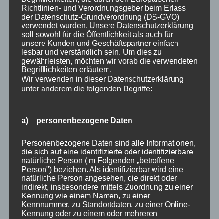
Arbeitstagen fertig gestrichen werden. Hinzu kommen
Richtlinien- und Verordnungsgeber beim Erlass
der Datenschutz-Grundverordnung (DS-GVO)
Trocknungszeiten von mindestens 72 Stunden, bevor
verwendet wurden. Unsere Datenschutzerklärung
Möbel und Technik eingebracht werden sollten. Bei
soll sowohl für die Öffentlichkeit als auch für
unsere Kunden und Geschäftspartner einfach
aufwändiger Untergrundvorbereitung verlängert sich
lesbar und verständlich sein. Um dies zu
der Zeitraum entsprechend.
gewährleisten, möchten wir vorab die verwendeten
Begrifflichkeiten erläutern.
Wir verwenden in dieser Datenschutzerklärung
Was kostet ein Malermeister in
unter anderem die folgenden Begriffe:
Friedrichshagen für einen Heimkino-
Anstrich?
Als Orientierung: Ein dunkler Innenanstrich mit
a) personenbezogene Daten
Grundierung und zwei Lagen liegt bei 10–16 € pro m²
Personenbezogene Daten sind alle Informationen,
Wandfläche. Mit Untergrundvorbereitung und
die sich auf eine identifizierte oder identifizierbare
Spachtelung steigt der Preis auf 16–28 € pro m². Für ein
natürliche Person (im Folgenden „betroffene
komplettes Heimkino-Zimmer sind Gesamtkosten von
Person") beziehen. Als identifizierbar wird eine
natürliche Person angesehen, die direkt oder
700–1.600 € realistisch. Ein verbindliches Angebot ist
indirekt, insbesondere mittels Zuordnung zu einer
nur nach Vor-Ort-Besichtigung möglich.
Kennung wie einem Namen, zu einer
Kennnummer, zu Standortdaten, zu einer Online-
Kennung oder zu einem oder mehreren
Kann man die Fenster beim Heimkino