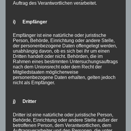
Auftrag des Verantwortlichen verarbeitet.
verhindern kann.
Die Antwort: Spezialisierung
i) Empfänger
statt Einheitslösung
Empfänger ist eine natürliche oder juristische
Person, Behörde, Einrichtung oder andere Stelle,
FarbDesign Maaß GmbH
begegnet diesen
der personenbezogene Daten offengelegt werden,
Herausforderungen mit einem klar strukturierten
unabhängig davon, ob es sich bei ihr um einen
Ansatz: Vor jedem Auftrag steht eine detaillierte
Dritten handelt oder nicht. Behörden, die im
Rahmen eines bestimmten Untersuchungsauftrags
Untergrundanalyse — Saugfähigkeit, Haftfestigkeit,
nach dem Unionsrecht oder dem Recht der
Feuchtigkeitsgrad. Erst auf Basis dieser Diagnose wird
Mitgliedstaaten möglicherweise
personenbezogene Daten erhalten, gelten jedoch
ein individuelles Verarbeitungskonzept erstellt. Im
nicht als Empfänger.
Innenbereich kommen ausschließlich auf den
Untergrund abgestimmte Grundierungen,
Spachtelarbeiten und Beschichtungssysteme zum
j) Dritter
Einsatz, die historische Stuckelemente schonen und
langfristig halten.
Dritter ist eine natürliche oder juristische Person,
Behörde, Einrichtung oder andere Stelle außer der
Bei der Fassadensanierung übernimmt FarbDesign
betroffenen Person, dem Verantwortlichen, dem
Auftragsverarbeiter und den Personen, die unter