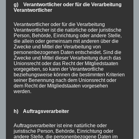
g) Verantwortlicher oder für die Verarbeitung
Gründerzeit malerisch aufwerten oder sanieren möchte,
Verantwortlicher
sieht sich mit einer Reihe komplexer Probleme
konfrontiert. Mehrlagige Altbeschichtungen aus
Verantwortlicher oder für die Verarbeitung
Verantwortlicher ist die natürliche oder juristische
Leimfarbe, Kaseinfarbe und frühen Dispersionen
Person, Behörde, Einrichtung oder andere Stelle,
reagieren unberechenbar auf neue Anstriche.
die allein oder gemeinsam mit anderen über die
Historische Stuckelemente — Eierstab, Akanthusblatt,
Zwecke und Mittel der Verarbeitung von
personenbezogenen Daten entscheidet. Sind die
Kassettendecken — verlieren durch falsches Streichen
Zwecke und Mittel dieser Verarbeitung durch das
ihre Tiefenwirkung dauerhaft. Feuchtigkeitsschäden,
Unionsrecht oder das Recht der Mitgliedstaaten
vorgegeben, so kann der Verantwortliche
Salzausblühungen und instabile Untergründe erfordern
beziehungsweise können die bestimmten Kriterien
eine gründliche Diagnose, bevor auch nur ein Pinsel
seiner Benennung nach dem Unionsrecht oder
angesetzt werden darf.
dem Recht der Mitgliedstaaten vorgesehen
werden.
Auch an der Fassade zeigen sich die Tücken des Altbaus:
Historische Kalk- und Kalk-Zement-Putze brauchen
h) Auftragsverarbeiter
diffusionsoffene Beschichtungen, die dem Mauerwerk
das Atmen erlauben. Risse in der Putzschicht werden
Auftragsverarbeiter ist eine natürliche oder
durch Frost-Tau-Zyklen jedes Jahr größer — mit
juristische Person, Behörde, Einrichtung oder
Folgekosten, die ein frühzeitiger Fachbetrieb noch
andere Stelle, die personenbezogene Daten im