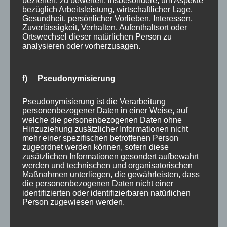
beziehen, zu bewerten, insbesondere, um Aspekte
Malerarbeiten in Gründerzeithäusern und
bezüglich Arbeitsleistung, wirtschaftlicher Lage,
Fassadensanierung
Gesundheit, persönlicher Vorlieben, Interessen,
Zuverlässigkeit, Verhalten, Aufenthaltsort oder
Berlin-Charlottenburg
ist für seinen reichen
Ortswechsel dieser natürlichen Person zu
analysieren oder vorherzusagen.
Altbaubestand bekannt — Gründerzeitfassaden,
ornamentale Stuckdecken und historische Putzflächen
prägen das Stadtbild. Doch genau dieser Charme stellt
f) Pseudonymisierung
Malerbetriebe vor handwerkliche Aufgaben, die weit
über das übliche Maß hinausgehen. FarbDesign Maaß
Pseudonymisierung ist die Verarbeitung
personenbezogener Daten in einer Weise, auf
GmbH hat sich als regionaler Spezialist für
welche die personenbezogenen Daten ohne
Innenmalerarbeiten und Fassadensanierung im Altbau
Hinzuziehung zusätzlicher Informationen nicht
positioniert und bietet Hausbesitzern, WEGs und
mehr einer spezifischen betroffenen Person
zugeordnet werden können, sofern diese
Hausverwaltungen in Charlottenburg eine Rundum-
zusätzlichen Informationen gesondert aufbewahrt
Kompetenz aus einer Hand.
werden und technischen und organisatorischen
Maßnahmen unterliegen, die gewährleisten, dass
die personenbezogenen Daten nicht einer
Die Herausforderung: Altbau
identifizierten oder identifizierbaren natürlichen
Person zugewiesen werden.
ist nicht gleich Altbau
Wer in Berlin-Charlottenburg ein Altbau-Objekt aus der