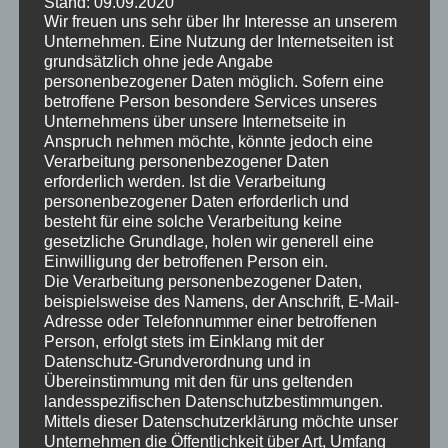
Stand: 09.09.2020
Muss die komplette Wohnung dunkel
Wir freuen uns sehr über Ihr Interesse an unserem
werden oder nur der Heimkino-Raum?
Unternehmen. Eine Nutzung der Internetseiten ist
grundsätzlich ohne jede Angabe
Nur der Heimkino-Raum selbst muss dunkel gestaltet
personenbezogener Daten möglich. Sofern eine
werden. Alle anderen Räume bleiben unverändert. Der
betroffene Person besondere Services unseres
Übergang kann durch eine dunkle Türzarge oder einen
Unternehmens über unsere Internetseite in
Anspruch nehmen möchte, könnte jedoch eine
dunklen Türrahmen abgemildert werden, damit der
Verarbeitung personenbezogener Daten
Kontrast zum restlichen Wohnbereich weniger abrupt
erforderlich werden. Ist die Verarbeitung
wirkt.
personenbezogener Daten erforderlich und
besteht für eine solche Verarbeitung keine
Wie bereitet man einen Altbau-
gesetzliche Grundlage, holen wir generell eine
Einwilligung der betroffenen Person ein.
Untergrund für dunkle Heimkino-
Die Verarbeitung personenbezogener Daten,
Farben vor?
beispielsweise des Namens, der Anschrift, E-Mail-
Adresse oder Telefonnummer einer betroffenen
Der Untergrund muss vollständig von alten Tapeten
Person, erfolgt stets im Einklang mit der
befreit und auf Risse geprüft werden. Anschließend
Datenschutz-Grundverordnung und in
folgt eine Ausgleichsspachtelung, Schleifarbeiten und
Übereinstimmung mit den für uns geltenden
das Aufbringen eines geeigneten Haftgrundes. Erst
landesspezifischen Datenschutzbestimmungen.
Mittels dieser Datenschutzerklärung möchte unser
dann wird die dunkle Deckfarbe in mindestens zwei bis
Unternehmen die Öffentlichkeit über Art, Umfang