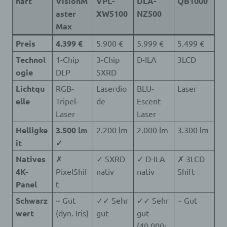
haft
VisionM
VPL-
DLA-
QB1000
registrierten WordPress-User automatisch auch
aster
XW5100
NZ500
bei Gravatar registriert sind. Details zu Gravatar:
https://de.gravatar.com
Max
Routinemäßige Löschung und Sperrung von
Preis
4.399 €
5.900 €
5.999 €
5.499 €
personenbezogenen Daten
Technol
1-Chip
3-Chip
D-ILA
3LCD
Der für die Verarbeitung Verantwortliche
ogie
DLP
SXRD
verarbeitet und speichert personenbezogene
Daten der betroffenen Person nur für den Zeitraum,
Lichtqu
RGB-
Laserdio
BLU-
Laser
der zur Erreichung des Speicherungszwecks
elle
Tripel-
de
Escent
erforderlich ist oder sofern dies durch den
Laser
Laser
Europäischen Richtlinien- und Verordnungsgeber
oder einen anderen Gesetzgeber in Gesetzen oder
Helligke
3.500 lm
2.200 lm
2.000 lm
3.300 lm
Vorschriften, welchen der für die Verarbeitung
it
✓
Verantwortliche unterliegt, vorgesehen wurde.
Entfällt der Speicherungszweck oder läuft eine
Natives
✗
✓ SXRD
✓ D-ILA
✗ 3LCD
vom Europäischen Richtlinien- und
4K-
PixelShif
nativ
nativ
Shift
Verordnungsgeber oder einem anderen
zuständigen Gesetzgeber vorgeschriebene
Panel
t
Speicherfrist ab, werden die personenbezogenen
Schwarz
~ Gut
✓✓ Sehr
✓✓ Sehr
~ Gut
Daten routinemäßig und entsprechend den
wert
(dyn. Iris)
gut
gut
gesetzlichen Vorschriften gesperrt oder gelöscht.
(40.000: