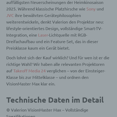
auffälligsten Neuerscheinungen der Heimkinosaison
angegebenen personenbezogenen Daten
2025. Während klassische Platzhirsche wie
Sony
und
gespeichert.
JVC
ihre bewährten Gerätephilosophien
Registrierung auf unserer Internetseite
weiterentwickeln, denkt Valerion den Projektor neu:
lifestyle-orientiertes Design, vollständige Smart-TV-
Die betroffene Person hat die Möglichkeit, sich auf
der Internetseite des für die Verarbeitung
Integration, eine
Laser
-Lichtquelle mit RGB-
Verantwortlichen unter Angabe von
Dreifachaufbau und ein Feature-Set, das in dieser
personenbezogenen Daten zu registrieren.
Preisklasse kaum ein Gerät bietet.
Welche personenbezogenen Daten dabei an den
für die Verarbeitung Verantwortlichen übermittelt
werden, ergibt sich aus der jeweiligen
Doch lohnt sich der Kauf wirklich? Und für wen ist er die
Eingabemaske, die für die Registrierung
richtige Wahl? Wir haben alle relevanten Projektoren
verwendet wird. Die von der betroffenen Person
auf
Takeoff Media 24
verglichen – von der Einsteiger-
eingegebenen personenbezogenen Daten werden
ausschließlich für die interne Verwendung bei dem
Klasse bis zur Mittelklasse – und ordnen den
für die Verarbeitung Verantwortlichen und für
VisionMaster Max klar ein.
eigene Zwecke erhoben und gespeichert. Der für
die Verarbeitung Verantwortliche kann die
Weitergabe an einen oder mehrere
Technische Daten im Detail
Auftragsverarbeiter, beispielsweise einen
Paketdienstleister, veranlassen, der die
personenbezogenen Daten ebenfalls
⚙️ Valerion VisionMaster Max – Vollständige
ausschließlich für eine interne Verwendung, die
Spezifikationen