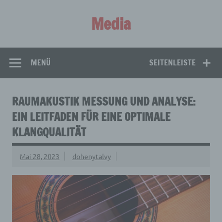
Zum
Inhalt
Media
springen
Aus aller Welt!
MENÜ
SEITENLEISTE
RAUMAKUSTIK MESSUNG UND ANALYSE:
EIN LEITFADEN FÜR EINE OPTIMALE
KLANGQUALITÄT
Mai 28, 2023
dohenytalvy