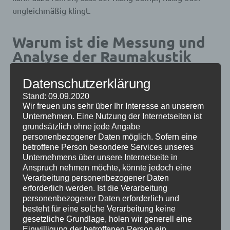
ungleichmäßig klingt.
Warum ist die Messung und
Analyse der Raumakustik
wichtig?
Datenschutzerklärung
Die Messung und Analyse der Raumakustik ermöglicht
Stand: 09.09.2020
es uns, zu verstehen, wie der Klang in einem Raum
Wir freuen uns sehr über Ihr Interesse an unserem
reagiert. Dadurch können wir Verbesserungen
Unternehmen. Eine Nutzung der Internetseiten ist
grundsätzlich ohne jede Angabe
vornehmen, um ein klareres und angenehmeres
personenbezogener Daten möglich. Sofern eine
Hörerlebnis zu schaffen. Zum Beispiel kann in einem
betroffene Person besondere Services unseres
Aufnahmestudio die Platzierung von
Unternehmens über unsere Internetseite in
Schalldämmmaterialien auf der Grundlage der
Anspruch nehmen möchte, könnte jedoch eine
Verarbeitung personenbezogener Daten
Raumakustikanalyse optimiert werden. In einem
erforderlich werden. Ist die Verarbeitung
Heimkino kann die Position der Lautsprecher für den
personenbezogener Daten erforderlich und
bestmöglichen Klang angepasst werden.
besteht für eine solche Verarbeitung keine
gesetzliche Grundlage, holen wir generell eine
Einwilligung der betroffenen Person ein.