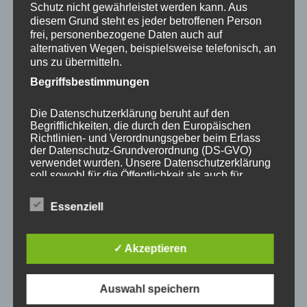
(FAQs)
Schutz nicht gewährleistet werden kann. Aus
diesem Grund steht es jeder betroffenen Person
Frage:
Ist die Raumakustik Messung und Analyse nur
frei, personenbezogene Daten auch auf
alternativen Wegen, beispielsweise telefonisch, an
für professionelle Studios relevant?
uns zu übermitteln.
Antwort:
Nein. Jeder Raum, in dem Klang eine Rolle
Begriffsbestimmungen
spielt, kann von einer Raumakustik Messung und
Analyse profitieren. Das kann ein Heimkino, ein
Die Datenschutzerklärung beruht auf den
Begrifflichkeiten, die durch den Europäischen
Klassenzimmer, ein Büro oder sogar ein
Richtlinien- und Verordnungsgeber beim Erlass
Freiluftkonzertplatz sein.
der Datenschutz-Grundverordnung (DS-GVO)
verwendet wurden. Unsere Datenschutzerklärung
Frage:
Wie oft sollte eine Raumakustik Messung und
soll sowohl für die Öffentlichkeit als auch für
Analyse durchgeführt werden?
unsere Kunden und Geschäftspartner einfach
lesbar und verständlich sein. Um dies zu
Essenziell
Antwort:
Eine einmalige Messung und Analyse kann
gewährleisten, möchten wir vorab die verwendeten
Begrifflichkeiten erläutern.
hilfreich sein, um den aktuellen Zustand der
Wir verwenden in dieser Datenschutzerklärung
Raumakustik zu verstehen. Allerdings sollten bei
✓ Akzeptieren
unter anderem die folgenden Begriffe:
wesentlichen Änderungen am Raum, wie zum Beispiel
dem Hinzufügen oder Entfernen von Möbeln oder dem
Auswahl speichern
a) personenbezogene Daten
Ändern der Raumform, weitere Messungen