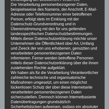
Wie wird eine Raumakustik
Die Verarbeitung personenbezogener Daten,
Messung und Analyse
beispielsweise des Namens, der Anschrift, E-Mail-
Adresse oder Telefonnummer einer betroffenen
durchgeführt?
Person, erfolgt stets im Einklang mit der
Datenschutz-Grundverordnung und in
Die Messung und Analyse der Raumakustik umfasst
Übereinstimmung mit den für uns geltenden
mehrere Schritte. Zunächst wird ein spezieller
landesspezifischen Datenschutzbestimmungen.
Lautsprecher, bekannt als Dodekaeder-Lautsprecher, in
Mittels dieser Datenschutzerklärung möchte unser
Unternehmen die Öffentlichkeit über Art, Umfang
dem Raum platziert und ein Schallimpuls ausgesandt.
und Zweck der von uns erhobenen, genutzten und
Dieser Schallimpuls breitet sich im Raum aus und
verarbeiteten personenbezogenen Daten
interagiert mit den verschiedenen Oberflächen.
informieren. Ferner werden betroffene Personen
mittels dieser Datenschutzerklärung über die ihnen
Mithilfe eines Messmikrofons und spezieller Software
zustehenden Rechte aufgeklärt.
wird die Reaktion des Raums auf den Schallimpuls
Wir haben als für die Verarbeitung Verantwortlicher
aufgezeichnet. Die Software analysiert dann diese
zahlreiche technische und organisatorische
Maßnahmen umgesetzt, um einen möglichst
Daten und erstellt ein genaues Bild von der
lückenlosen Schutz der über diese Internetseite
Raumakustik.
verarbeiteten personenbezogenen Daten
sicherzustellen. Dennoch können Internetbasierte
Datenübertragungen grundsätzlich
Häufig gestellte Fragen
Sicherheitslücken aufweisen, sodass ein absoluter