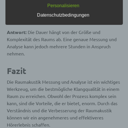
durchgeführt werden.
Personalisieren
Personenbezogene Daten sind alle Informationen,
die sich auf eine identifizierte oder identifizierbare
Frage:
Wie lange dauert eine Raumakustik Messung
Datenschutzbedingungen
natürliche Person (im Folgenden „betroffene
und Analyse?
Person") beziehen. Als identifizierbar wird eine
natürliche Person angesehen, die direkt oder
Antwort:
Die Dauer hängt von der Größe und
indirekt, insbesondere mittels Zuordnung zu einer
Komplexität des Raums ab. Eine genaue Messung und
Kennung wie einem Namen, zu einer
Kennnummer, zu Standortdaten, zu einer Online-
Analyse kann jedoch mehrere Stunden in Anspruch
Kennung oder zu einem oder mehreren
nehmen.
besonderen Merkmalen, die Ausdruck der
physischen, physiologischen, genetischen,
psychischen, wirtschaftlichen, kulturellen oder
Fazit
sozialen Identität dieser natürlichen Person sind,
identifiziert werden kann.
Die Raumakustik Messung und Analyse ist ein wichtiges
Werkzeug, um die bestmögliche Klangqualität in einem
b) betroffene Person
Raum zu erreichen. Obwohl der Prozess komplex sein
kann, sind die Vorteile, die er bietet, enorm. Durch das
Betroffene Person ist jede identifizierte oder
Verständnis und die Verbesserung der Raumakustik
identifizierbare natürliche Person, deren
personenbezogene Daten von dem für die
können wir ein angenehmeres und effektiveres
Verarbeitung Verantwortlichen verarbeitet werden.
Hörerlebnis schaffen.