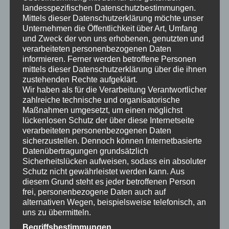
landesspezifischen Datenschutzbestimmungen.
Mittels dieser Datenschutzerklärung möchte unser
Unternehmen die Öffentlichkeit über Art, Umfang
und Zweck der von uns erhobenen, genutzten und
verarbeiteten personenbezogenen Daten
informieren. Ferner werden betroffene Personen
mittels dieser Datenschutzerklärung über die ihnen
zustehenden Rechte aufgeklärt.
Wir haben als für die Verarbeitung Verantwortlicher
zahlreiche technische und organisatorische
Maßnahmen umgesetzt, um einen möglichst
lückenlosen Schutz der über diese Internetseite
verarbeiteten personenbezogenen Daten
sicherzustellen. Dennoch können Internetbasierte
Datenübertragungen grundsätzlich
Sicherheitslücken aufweisen, sodass ein absoluter
Schutz nicht gewährleistet werden kann. Aus
diesem Grund steht es jeder betroffenen Person
frei, personenbezogene Daten auch auf
Möglicherweise müssen Sie einen Subwoofer
alternativen Wegen, beispielsweise telefonisch, an
hinzufügen, um den Bass zu verstärken. Je nach Größe
uns zu übermitteln.
des Raums müssen Sie möglicherweise auch mehr
Begriffsbestimmungen