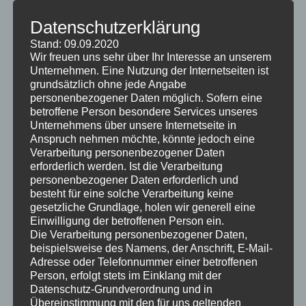
rechteckig sein. Auf diese Weise können Sie mehr Sitze
in der Mitte des Raums aufstellen und haben mehr
Datenschutzerklärung
Platz auf beiden Seiten.
Stand: 09.09.2020
Wir freuen uns sehr über Ihr Interesse an unserem
Die meisten Menschen entscheiden sich für einen
Unternehmen. Eine Nutzung der Internetseiten ist
Großbildschirm, aber wenn Sie einen kleineren
grundsätzlich ohne jede Angabe
bevorzugen, können Sie sich auch für einen Projektor
personenbezogener Daten möglich. Sofern eine
betroffene Person besondere Services unseres
entscheiden. Für ein anspruchsvolleres Heimkino
Unternehmens über unsere Internetseite in
können Sie ein 7.1-Surround-Sound-System installieren.
Anspruch nehmen möchte, könnte jedoch eine
Diese Systeme benötigen drei Lautsprecher vor und
Verarbeitung personenbezogener Daten
zwei hinter dem Publikum. Wenn Sie einen größeren
erforderlich werden. Ist die Verarbeitung
personenbezogener Daten erforderlich und
Raum haben, können Sie auch ein 6.1- oder Full-Atmos-
besteht für eine solche Verarbeitung keine
Lautsprechersystem in Betracht ziehen.
gesetzliche Grundlage, holen wir generell eine
Einwilligung der betroffenen Person ein.
Die Verarbeitung personenbezogener Daten,
beispielsweise des Namens, der Anschrift, E-Mail-
Adresse oder Telefonnummer einer betroffenen
Person, erfolgt stets im Einklang mit der
Datenschutz-Grundverordnung und in
Übereinstimmung mit den für uns geltenden