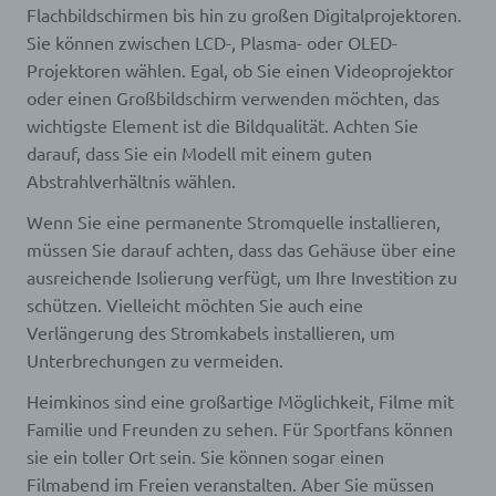
Flachbildschirmen bis hin zu großen Digitalprojektoren.
Kennung wie einem Namen, zu einer
Kennnummer, zu Standortdaten, zu einer Online-
Sie können zwischen LCD-, Plasma- oder OLED-
Kennung oder zu einem oder mehreren
Projektoren wählen. Egal, ob Sie einen Videoprojektor
besonderen Merkmalen, die Ausdruck der
physischen, physiologischen, genetischen,
oder einen Großbildschirm verwenden möchten, das
psychischen, wirtschaftlichen, kulturellen oder
wichtigste Element ist die Bildqualität. Achten Sie
sozialen Identität dieser natürlichen Person sind,
darauf, dass Sie ein Modell mit einem guten
identifiziert werden kann.
Abstrahlverhältnis wählen.
Wenn Sie eine permanente Stromquelle installieren,
b) betroffene Person
müssen Sie darauf achten, dass das Gehäuse über eine
ausreichende Isolierung verfügt, um Ihre Investition zu
Betroffene Person ist jede identifizierte oder
identifizierbare natürliche Person, deren
schützen. Vielleicht möchten Sie auch eine
personenbezogene Daten von dem für die
Verlängerung des Stromkabels installieren, um
Verarbeitung Verantwortlichen verarbeitet werden.
Unterbrechungen zu vermeiden.
Heimkinos sind eine großartige Möglichkeit, Filme mit
c) Verarbeitung
Familie und Freunden zu sehen. Für Sportfans können
sie ein toller Ort sein. Sie können sogar einen
Verarbeitung ist jeder mit oder ohne Hilfe
automatisierter Verfahren ausgeführte Vorgang
Filmabend im Freien veranstalten. Aber Sie müssen