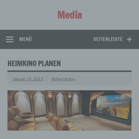
Zum
Inhalt
Media
springen
Aus aller Welt!
MENÜ
SEITENLEISTE
HEIMKINO PLANEN
Januar 10, 2023
dohenytalvy