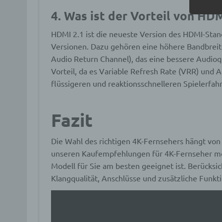
4. Was ist der Vorteil von HD
c) V
HDMI 2.1 ist die neueste Version des HDMI-Stan
Verar
Versionen. Dazu gehören eine höhere Bandbreit
ausge
Audio Return Channel), das eine bessere Audioq
mit p
Organ
Vorteil, da es Variable Refresh Rate (VRR) und
Verän
flüssigeren und reaktionsschnelleren Spielerfahr
Offen
Berei
Lösch
Fazit
d) E
Die Wahl des richtigen 4K-Fernsehers hängt von 
unseren Kaufempfehlungen für 4K-Fernseher möc
Einsc
Modell für Sie am besten geeignet ist. Berücksic
perso
einzu
Klangqualität, Anschlüsse und zusätzliche Funkt
e) Pr