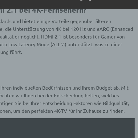
MI 2.1 bei 4K-Fernsehern?
erarbeitung
dards und bietet einige Vorteile gegenüber älteren
beitung ist jeder mit oder ohne Hilfe automatisierter Verfahren
e, die Unterstützung von 4K bei 120 Hz und eARC (Enhanced
führte Vorgang oder jede solche Vorgangsreihe im Zusammen
ualität ermöglicht. HDMI 2.1 ist besonders für Gamer von
ersonenbezogenen Daten wie das Erheben, das Erfassen, die
isation, das Ordnen, die Speicherung, die Anpassung oder
 Auto Low Latency Mode (ALLM) unterstützt, was zu einer
derung, das Auslesen, das Abfragen, die Verwendung, die
ung führt.
legung durch Übermittlung, Verbreitung oder eine andere Form 
tstellung, den Abgleich oder die Verknüpfung, die Einschränkun
en oder die Vernichtung.
inschränkung der Verarbeitung
Ihren individuellen Bedürfnissen und Ihrem Budget ab. Mit
hten wir Ihnen bei der Entscheidung helfen, welches
hränkung der Verarbeitung ist die Markierung gespeicherter
htigen Sie bei Ihrer Entscheidung Faktoren wie Bildqualität,
nenbezogener Daten mit dem Ziel, ihre künftige Verarbeitung
schränken.
ionen, um den perfekten 4K-TV für Ihr Zuhause zu finden.
ofiling