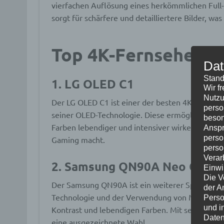
vierfachen Auflösung eines herkömmlichen Full
sorgt für schärfere und detailliertere Bilder, wa
Top 4K-Fernseher 
Dat
Stand
1. LG OLED C1
Wir f
Nutzu
Der LG OLED C1 ist einer der besten 4K-Fernseh
perso
seiner OLED-Technologie. Diese ermöglicht per
beson
Farben lebendiger und intensiver wirken. Der C1
Anspr
perso
Gaming macht.
perso
Verar
2. Samsung QN90A Neo QLED
Einwi
Die V
Der Samsung QN90A ist ein weiterer Spitzenrei
der A
Technologie und der Verwendung von Mini-LEDs 
Perso
und i
Kontrast und lebendigen Farben. Mit seiner nie
Daten
eine ausgezeichnete Wahl.