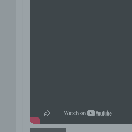
Profi
Daten
werde
Perso
Arbei
Inter
diese
f) P
Pseud
einer
Hinzu
betro
Infor
organ
perso
natür
g) Ve