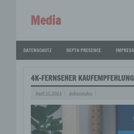
Zum
Inhalt
springen
Media
Aus aller Welt!
DATENSCHUTZ
DEPTH PRESENCE
IMPRES
4K-FERNSEHER KAUFEMPFEHLUNGEN
April 15, 2023
dohenytalvy