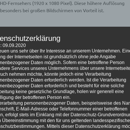
-HD-Fernsehers (1920 x 1080 Pixel). Diese höhere Auflösung
s besonders bei großen Bildschirmen von Vorteil ist.
Kaufempfehlungen
enschutzerklärung
: 09.09.2020
reuen uns sehr über Ihr Interesse an unserem Unternehmen. Ein
ng der Internetseiten ist grundsätzlich ohne jede Angabe
er auf dem Markt und bietet ein hervorragendes Bild, dank
nenbezogener Daten möglich. Sofern eine betroffene Person
fekte Schwarzwerte und einen hohen Kontrast, wodurch die
dere Services unseres Unternehmens über unsere Internetseite
 verfügt zudem über HDMI 2.1 Anschlüsse, was ihn ideal für
uch nehmen möchte, könnte jedoch eine Verarbeitung
nenbezogener Daten erforderlich werden. Ist die Verarbeitung
nenbezogener Daten erforderlich und besteht für eine solche
beitung keine gesetzliche Grundlage, holen wir generell eine
lligung der betroffenen Person ein.
erarbeitung personenbezogener Daten, beispielsweise des Na
ter unter den 4K-Fernsehern. Dank seiner Neo QLED-
nschrift, E-Mail-Adresse oder Telefonnummer einer betroffenen
bietet dieser TV ein beeindruckendes Bild mit hohem
n, erfolgt stets im Einklang mit der Datenschutz-Grundverordnu
n Übereinstimmung mit den für uns geltenden landesspezifisch
drigen Latenzzeit und dem Game Mode ist er auch für Spieler
schutzbestimmungen. Mittels dieser Datenschutzerklärung mö