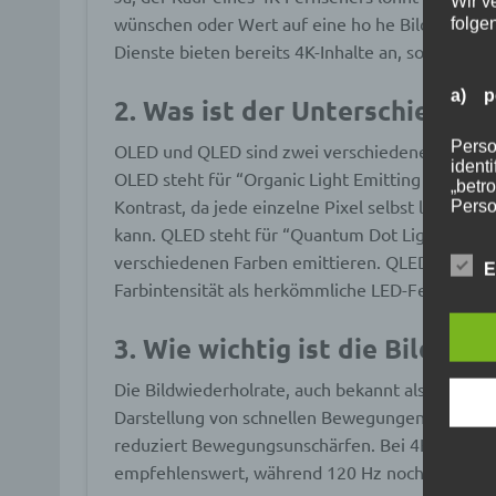
Wir v
wünschen oder Wert auf eine ho he Bildqualität 
folge
Dienste bieten bereits 4K-Inhalte an, sodass Si
a) p
2. Was ist der Unterschied z
Perso
OLED und QLED sind zwei verschiedene Technolo
ident
OLED steht für “Organic Light Emitting Diodes”
„betro
Kontrast, da jede einzelne Pixel selbst leuchte
Perso
Zuord
kann. QLED steht für “Quantum Dot Light Emittin
Stand
verschiedenen Farben emittieren. QLED-Fernsehe
beson
E
genet
Farbintensität als herkömmliche LED-Fernseher.
Identi
3. Wie wichtig ist die Bildwi
b) b
Die Bildwiederholrate, auch bekannt als Refresh R
Darstellung von schnellen Bewegungen. Eine hö
Betrof
reduziert Bewegungsunschärfen. Bei 4K-Fernseh
Perso
Veran
empfehlenswert, während 120 Hz noch bessere E