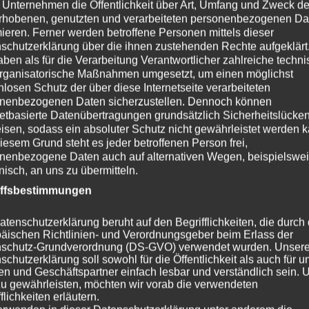
 Unternehmen die Öffentlichkeit über Art, Umfang und Zweck de
rhobenen, genutzten und verarbeiteten personenbezogenen Da
mieren. Ferner werden betroffene Personen mittels dieser
schutzerklärung über die ihnen zustehenden Rechte aufgeklärt
her, und der Bravia XR A80J OLED ist keine Ausnahme. Dieser
aben als für die Verarbeitung Verantwortlicher zahlreiche techn
rganisatorische Maßnahmen umgesetzt, um einen möglichst
ogie und Sonys XR Cognitive Processor, der für ein
nlosen Schutz der über diese Internetseite verarbeiteten
e hervorragende Klangqualität dank Acoustic Surface Audio.
nenbezogenen Daten sicherzustellen. Dennoch können
netbasierte Datenübertragungen grundsätzlich Sicherheitslücke
isen, sodass ein absoluter Schutz nicht gewährleistet werden k
iesem Grund steht es jeder betroffenen Person frei,
er suchen, der dennoch eine hohe Bildqualität bietet, ist
nenbezogene Daten auch auf alternativen Wegen, beispielswe
onisch, an uns zu übermitteln.
ser TV nutzt QLED-Technologie und Mini-LEDs für ein
ku Smart TV, der Zugang zu vielen Streaming-Diensten bietet.
iffsbestimmungen
atenschutzerklärung beruht auf den Begrifflichkeiten, die durch
agen (FAQs)
äischen Richtlinien- und Verordnungsgeber beim Erlass der
schutz-Grundverordnung (DS-GVO) verwendet wurden. Unser
schutzerklärung soll sowohl für die Öffentlichkeit als auch für u
n und Geschäftspartner einfach lesbar und verständlich sein.
4K-Fernsehers?
zu gewährleisten, möchten wir vorab die verwendeten
flichkeiten erläutern.
initiv, insbesondere wenn Sie einen größeren Bildschirm