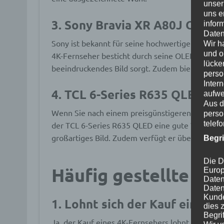
unser
uns e
3. Sony Bravia XR A80J OLED
infor
Daten
Sony ist bekannt für seine hochwertigen Fernse
Wir h
und o
4K-Fernseher besticht durch seine OLED-Technol
lücke
beeindruckendes Bild sorgt. Zudem bietet er ein
perso
Inter
4. TCL 6-Series R635 QLED
aufwe
Aus d
Wenn Sie nach einem preisgünstigeren 4K-Fernseh
perso
telef
der TCL 6-Series R635 QLED eine gute Wahl. Die
großartiges Bild. Zudem verfügt er über den Ro
Begr
Die D
Häufig gestellte Fr
Europ
Daten
Daten
Kunde
1. Lohnt sich der Kauf eines 
dies 
Begrif
Ja, der Kauf eines 4K-Fernsehers lohnt sich def