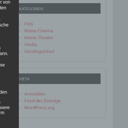
r von
ten
KATEGORIEN
.
Film
ische
Home Cinema
Home Theater
Media
n
Uncategorized
ann.
ise
META
 den
Anmelden
Feed der Einträge
e
WordPress.org
nsere
 Um