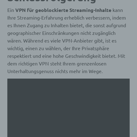
Person") beziehen. Als identifizierbar wird eine
natürliche Person angesehen, die direkt oder
Ein
VPN für geoblockierte Streaming-Inhalte
kann
indirekt, insbesondere mittels Zuordnung zu einer
Ihre Streaming-Erfahrung erheblich verbessern, indem
Kennung wie einem Namen, zu einer
es Ihnen Zugang zu Inhalten bietet, die sonst aufgrund
Kennnummer, zu Standortdaten, zu einer Online-
Kennung oder zu einem oder mehreren
geographischer Einschränkungen nicht zugänglich
besonderen Merkmalen, die Ausdruck der
wären. Während es viele VPN-Anbieter gibt, ist es
physischen, physiologischen, genetischen,
wichtig, einen zu wählen, der Ihre Privatsphäre
psychischen, wirtschaftlichen, kulturellen oder
sozialen Identität dieser natürlichen Person sind,
respektiert und eine hohe Geschwindigkeit bietet. Mit
identifiziert werden kann.
dem richtigen VPN steht Ihrem grenzenlosen
Unterhaltungsgenuss nichts mehr im Wege.
b) betroffene Person
Betroffene Person ist jede identifizierte oder
identifizierbare natürliche Person, deren
personenbezogene Daten von dem für die
Verarbeitung Verantwortlichen verarbeitet werden.
c) Verarbeitung