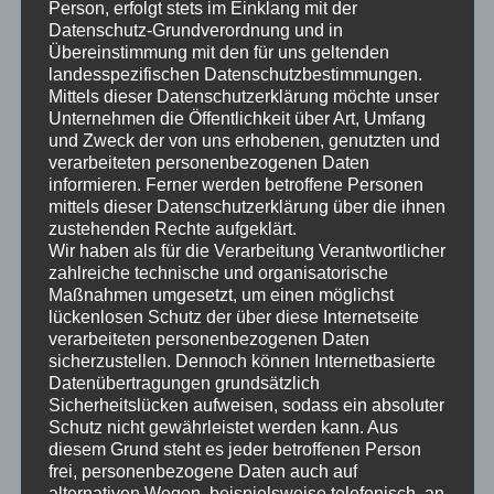
Person, erfolgt stets im Einklang mit der
Durch den Einsatz eines VPN können Sie die
Datenschutz-Grundverordnung und in
geographischen Einschränkungen von Streaming-
Übereinstimmung mit den für uns geltenden
Plattformen wie Netflix, Amazon Prime, Hulu und
landesspezifischen Datenschutzbestimmungen.
Mittels dieser Datenschutzerklärung möchte unser
vielen mehr umgehen. Egal, ob Sie sich auf
Unternehmen die Öffentlichkeit über Art, Umfang
Geschäftsreise, im Urlaub oder einfach nur in einem
und Zweck der von uns erhobenen, genutzten und
Land befinden, das bestimmte Inhalte nicht streamen
verarbeiteten personenbezogenen Daten
darf, mit einem VPN können Sie weiterhin auf Ihre
informieren. Ferner werden betroffene Personen
mittels dieser Datenschutzerklärung über die ihnen
Lieblingsinhalte zugreifen.
zustehenden Rechte aufgeklärt.
Wir haben als für die Verarbeitung Verantwortlicher
zahlreiche technische und organisatorische
FAQs
Maßnahmen umgesetzt, um einen möglichst
lückenlosen Schutz der über diese Internetseite
1. Kann die Verwendung eines VPN meine
verarbeiteten personenbezogenen Daten
Internetgeschwindigkeit beeinträchtigen?
sicherzustellen. Dennoch können Internetbasierte
Datenübertragungen grundsätzlich
Die Verwendung eines VPN kann Ihre
Sicherheitslücken aufweisen, sodass ein absoluter
Schutz nicht gewährleistet werden kann. Aus
Internetgeschwindigkeit leicht beeinträchtigen, da Ihre
diesem Grund steht es jeder betroffenen Person
Daten einen zusätzlichen Weg über den VPN-Server
frei, personenbezogene Daten auch auf
nehmen müssen. Allerdings sind die meisten
alternativen Wegen, beispielsweise telefonisch, an