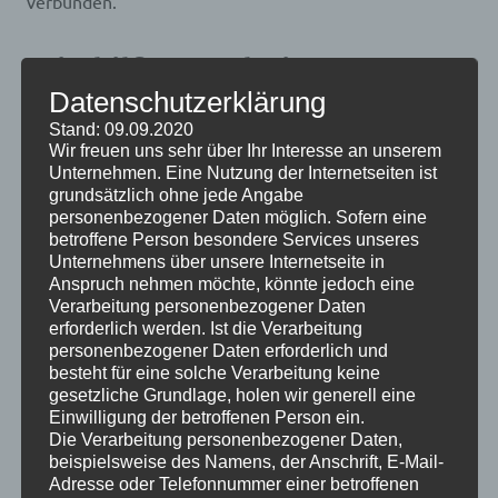
verbunden.
Wie hilft VPN beim
Streaming geoblockierter
Datenschutzerklärung
Inhalte?
Stand: 09.09.2020
Wir freuen uns sehr über Ihr Interesse an unserem
Unternehmen. Eine Nutzung der Internetseiten ist
VPNs sind dafür bekannt, die Online-Privatsphäre und -
grundsätzlich ohne jede Angabe
Sicherheit zu verbessern, aber sie können auch nützlich
personenbezogener Daten möglich. Sofern eine
sein, um geoblockierte Streaming-Inhalte zu
betroffene Person besondere Services unseres
entsperren. Beim Verbinden zu einem VPN wird Ihre IP-
Unternehmens über unsere Internetseite in
Anspruch nehmen möchte, könnte jedoch eine
Adresse durch die IP-Adresse des VPN-Servers ersetzt,
Verarbeitung personenbezogener Daten
wodurch Sie anonym bleiben und es so aussehen lässt,
erforderlich werden. Ist die Verarbeitung
als ob Sie sich an einem anderen Standort befinden.
personenbezogener Daten erforderlich und
besteht für eine solche Verarbeitung keine
gesetzliche Grundlage, holen wir generell eine
Warum VPN für
Einwilligung der betroffenen Person ein.
geoblockierte Streaming-
Die Verarbeitung personenbezogener Daten,
Inhalte verwenden?
beispielsweise des Namens, der Anschrift, E-Mail-
Adresse oder Telefonnummer einer betroffenen