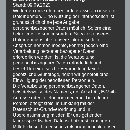
Stand: 09.09.2020
Wir freuen uns sehr über Ihr Interesse an unserem
Unternehmen. Eine Nutzung der Internetseiten ist
Test vom 7.3.2021 mit Fw1004
grundsätzlich ohne jede Angabe
personenbezogener Daten möglich. Sofern eine
Der Sony VPL-GTZ380 Heimkino-Beamer ist das neue
betroffene Person besondere Services unseres
Flaggschiff aus dem Hause Sony und kommt mit 100%
Unternehmens über unsere Internetseite in
DCI-P3 Abdeckung bei 10.000 ANSI Lumen. Er ist ein
Anspruch nehmen möchte, könnte jedoch eine
Verarbeitung personenbezogener Daten
Laserbeamer und unterstützt HDMI2.0 sowie HDR.
erforderlich werden. Ist die Verarbeitung
Der “Raptor” verspricht, einer der besten Projektoren
personenbezogener Daten erforderlich und
besteht für eine solche Verarbeitung keine
überhaupt zu werden – unser Test zeigt die Stärken und
gesetzliche Grundlage, holen wir generell eine
Schwächen mit der Release-Firmware.
Einwilligung der betroffenen Person ein.
Die Verarbeitung personenbezogener Daten,
zu uns: wir sind ein Heimkinohändler sowie
beispielsweise des Namens, der Anschrift, E-Mail-
Heimkinobauer – auf unserem YouTube Channel stellen
Adresse oder Telefonnummer einer betroffenen
wir neben unseren Heimkinos regelmäßig auch
Person, erfolgt stets im Einklang mit der
Datenschutz-Grundverordnung und in
Produkte vor. Dabei ist uns eine unabhängige und
Übereinstimmung mit den für uns geltenden
ehrliche Darstellung der Produkte sehr wichtig.
landesspezifischen Datenschutzbestimmungen.
Mittels dieser Datenschutzerklärung möchte unser
https://www.takeoffmedia24.de/