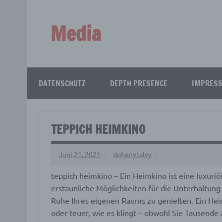
Zum
Inhalt
springen
Media
Aus aller Welt!
DATENSCHUTZ
DEPTH PRESENCE
IMPRES
TEPPICH HEIMKINO
Juni 21, 2021
dohenytalvy
teppich heimkino – Ein Heimkino ist eine luxuriö
erstaunliche Möglichkeiten für die Unterhaltung 
Ruhe Ihres eigenen Raums zu genießen. Ein Heimk
oder teuer, wie es klingt – obwohl Sie Tausend