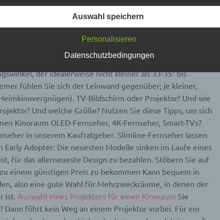
flichkeiten erläutern.
 Unterschied für den Erfolg aus. Rechteckige Räume
erwenden in dieser Datenschutzerklärung unter anderem die
Auswahl speichern
Räume, da sie Ihnen mehr Flexibilität bei den Sitzpositionen
nden Begriffe:
ältnis zur Leinwandgröße
Die Berechnung der Sitzpositionen
Personalisieren
chung (oder Geometrie) durchführen. teppich heimkino
Datenschutzbedingungen
ersonenbezogene Daten
tzten Sitzposition zu den Rändern der geschätzten
swinkel, der idealerweise nicht kleiner als 33-35° bis
nenbezogene Daten sind alle Informationen, die sich auf eine
emer fühlen Sie sich der Leinwand gegenüber; je kleiner,
ifizierte oder identifizierbare natürliche Person (im Folgenden
t Heimkinovergnügen). TV-Bildschirm oder Projektor? Und wie
ffene Person") beziehen. Als identifizierbar wird eine natürliche
n angesehen, die direkt oder indirekt, insbesondere mittels
ojektor? Und welche Größe? Nutzen Sie diese Tipps, um sich
nung zu einer Kennung wie einem Namen, zu einer Kennnumm
einen Kinoraum
OLED-Fernseher, 4K-Fernseher, Smart-TVs?
ortdaten, zu einer Online-Kennung oder zu einem oder mehrer
deren Merkmalen, die Ausdruck der physischen, physiologisch
nseher in unserem Kaufratgeber. Slimline-Fernseher lassen
ischen, psychischen, wirtschaftlichen, kulturellen oder sozialen
in Early Adopter: Die neuesten Modelle sinken im Laufe eines
tät dieser natürlichen Person sind, identifiziert werden kann.
ist, für das allerneueste Design zu bezahlen. Stöbern Sie auf
 zu einem günstigen Preis zu bekommen Kann bequem in
etroffene Person
en, also eine gute Wahl für Mehrzweckräume, in denen der
 ist.
Auswahl eines Projektors für einen Kinoraum
Sie
fene Person ist jede identifizierte oder identifizierbare natürlich
t? Dann führt kein Weg an einem Projektor vorbei. Für ein
n, deren personenbezogene Daten von dem für die Verarbeitu