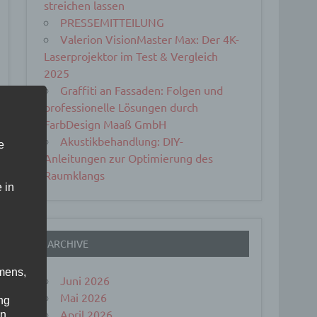
streichen lassen
PRESSEMITTEILUNG
Valerion VisionMaster Max: Der 4K-
Laserprojektor im Test & Vergleich
2025
Graffiti an Fassaden: Folgen und
professionelle Lösungen durch
FarbDesign Maaß GmbH
Akustikbehandlung: DIY-
e
Anleitungen zur Optimierung des
Raumklangs
 in
ARCHIVE
mens,
Juni 2026
Mai 2026
ng
April 2026
en