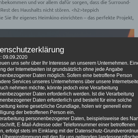
hinbekommen und vor allem dafür sorgen, dass die Surround-
est des Haushalts nicht stören. <h2>teppich
 Sie Ihr eigenes Heimkino einrichten – das perfekte Projekt,
enschutzerklärung
: 09.09.2020
reuen uns sehr über Ihr Interesse an unserem Unternehmen. Ein
ng der Internetseiten ist grundsätzlich ohne jede Angabe
nenbezogener Daten möglich. Sofern eine betroffene Person
dere Services unseres Unternehmens über unsere Internetseite
uch nehmen möchte, könnte jedoch eine Verarbeitung
nenbezogener Daten erforderlich werden. Ist die Verarbeitung
nenbezogener Daten erforderlich und besteht für eine solche
beitung keine gesetzliche Grundlage, holen wir generell eine
lligung der betroffenen Person ein.
erarbeitung personenbezogener Daten, beispielsweise des Na
nschrift, E-Mail-Adresse oder Telefonnummer einer betroffenen
n, erfolgt stets im Einklang mit der Datenschutz-Grundverordnu
n Übereinstimmung mit den für uns geltenden landesspezifisch