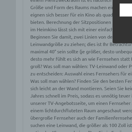
Begrif
Größe und Form des Raums machen einen großen
Wir v
eignen sich besser für ein Kino als quadratische 
folge
bieten. Berechnung der Sitzpositionen im Verh
im Heimkino lässt sich mit einer einfachen Glei
a) p
Beginnen Sie damit, zwei Linien von der geschä
Leinwandgröße zu ziehen; dies ist Ihr Betrachtung
Perso
maximal 40° sein sollte (je größer, desto unbequ
ident
desto mehr fühlt es sich an wie Fernsehen stat
„betro
Perso
groß?
Was soll man wählen: TV-Leinwand oder Pr
Zuord
zu entscheiden:
Auswahl eines Fernsehers für 
Stand
beson
Was soll man wählen? Finden Sie den besten Fer
genet
sich leicht an der Wand montieren. Seien Sie ke
Identi
Jahres schnell im Preis, sodass es unnötig teuer 
unserer TV-Angebotsseite, um einen Fernseher
b) b
einem lichtdurchfluteten Raum angeschaut werd
übergroße Fernseher auch der Familienfernseher
Betrof
suchen eine Leinwand, die größer als 100 Zoll is
Perso