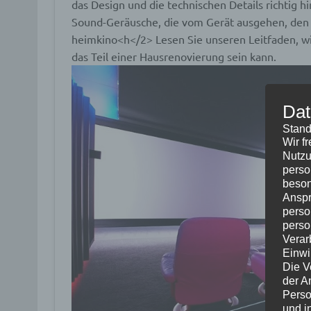
das Design und die technischen Details richtig 
Sound-Geräusche, die vom Gerät ausgehen, den R
heimkino<h</2> Lesen Sie unseren Leitfaden, wie
das Teil einer Hausrenovierung sein kann.
Dat
Stand
Wir f
Nutzu
perso
beson
Anspr
perso
perso
Verar
Einwi
Die V
der A
Perso
und i