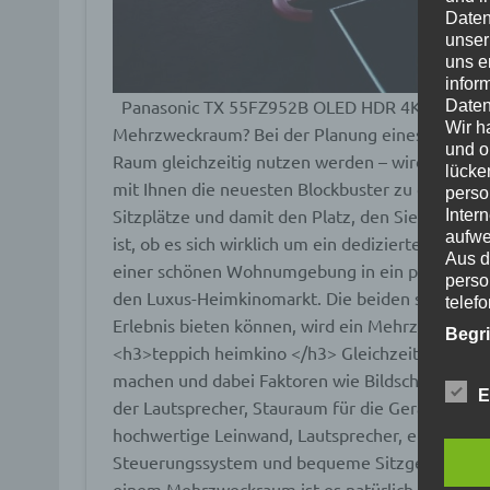
Daten
unser
uns e
infor
Panasonic TX 55FZ952B OLED HDR 4K Ultra H
Daten
Wir h
Mehrzweckraum?
Bei der Planung eines Kinorau
und o
Raum gleichzeitig nutzen werden – wird es nur I
lücke
mit Ihnen die neuesten Blockbuster zu genießen
perso
Sitzplätze und damit den Platz, den Sie benötigen
Inter
aufwe
ist, ob es sich wirklich um ein dediziertes Hei
Aus d
einer schönen Wohnumgebung in ein privates Kino
perso
den Luxus-Heimkinomarkt. Die beiden sind sehr 
telef
Erlebnis bieten können, wird ein Mehrzweckra
Begr
<h3>teppich heimkino </h3>
Gleichzeitig müsse
machen und dabei Faktoren wie Bildschirmgröße,
Die D
E
Europ
der Lautsprecher, Stauraum für die Geräte und A
Daten
hochwertige Leinwand, Lautsprecher, einen AV-R
Daten
Steuerungssystem und bequeme Sitzgelegenheit
Kunde
dies 
einem Mehrzweckraum ist es natürlich schwierige