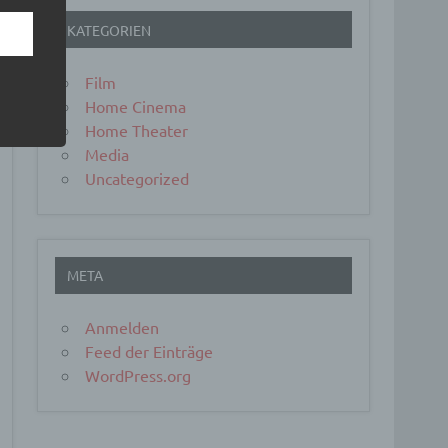
KATEGORIEN
Film
Home Cinema
Home Theater
Media
Uncategorized
er, zu
en
en,
META
Anmelden
Feed der Einträge
WordPress.org
e
ng