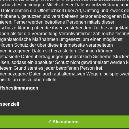
schutzbestimmungen. Mittels dieser Datenschutzerklärung mö
 Unternehmen die Öffentlichkeit über Art, Umfang und Zweck de
rhobenen, genutzten und verarbeiteten personenbezogenen Da
mieren. Ferner werden betroffene Personen mittels dieser
D Smart TV
Dedizierter Heimkino-Raum oder
schutzerklärung über die ihnen zustehenden Rechte aufgeklärt
aben als für die Verarbeitung Verantwortlicher zahlreiche techn
ms sollten Sie zunächst überlegen, wie viele Personen den
rganisatorische Maßnahmen umgesetzt, um einen möglichst
hre Familie sein, oder werden Sie auch Gäste einladen, um
nlosen Schutz der über diese Internetseite verarbeiteten
? Die Antwort auf diese Frage bestimmt die Anzahl der
nenbezogenen Daten sicherzustellen. Dennoch können
. ‘Eine der wichtigsten Fragen, die man sich stellen sollte,
netbasierte Datenübertragungen grundsätzlich Sicherheitslücke
isen, sodass ein absoluter Schutz nicht gewährleistet werden k
mkino oder um einen Mehrzweckraum handelt, der sich von
iesem Grund steht es jeder betroffenen Person frei,
 verwandeln lässt’, sagt Mike Beatty von Pulse, Berater für
nenbezogene Daten auch auf alternativen Wegen, beispielswe
unterschiedlich, und obwohl beide ein wirklich immersives
onisch, an uns zu übermitteln.
um immer ein gewisses Maß an Kompromissen aufweisen.
iffsbestimmungen
n Sie sich Gedanken über die Gestaltung des Kinoraums
 Blickwinkel, Projektionsmethode, Sitzkomfort, Platzierung
atenschutzerklärung beruht auf den Begrifflichkeiten, die durch
ssenziell
äischen Richtlinien- und Verordnungsgeber beim Erlass der
kustik berücksichtigen.
Zumindest sollten Sie eine
schutz-Grundverordnung (DS-GVO) verwendet wurden. Unser
eceiver, stimmungsvolle Beleuchtung, ein spezielles
schutzerklärung soll sowohl für die Öffentlichkeit als auch für u
en einplanen”, sagt Robin Bailey von GadgetMyPad. In
✓ Akzeptieren
n und Geschäftspartner einfach lesbar und verständlich sein.
zu gewährleisten, möchten wir vorab die verwendeten
r, all dies richtig zu machen.
Heimkino und Spielzimmer
Die