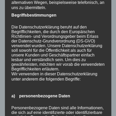
Zeitersparnis
: Die Kalibrierung kann
alternativen Wegen, beispielsweise telefonisch, an
zeitaufwändig sein, insbesondere wenn Sie nicht
uns zu übermitteln.
über das erforderliche Fachwissen und die
Begriffsbestimmungen
Ausrüstung verfügen. Ein professioneller
Dienstleister übernimmt diese Aufgabe für Sie und
Die Datenschutzerklärung beruht auf den
Begrifflichkeiten, die durch den Europäischen
ermöglicht es Ihnen, sich auf Ihr Kerngeschäft zu
Richtlinien- und Verordnungsgeber beim Erlass
konzentrieren.
der Datenschutz-Grundverordnung (DS-GVO)
Einhaltung von Normen und Vorschriften
:
verwendet wurden. Unsere Datenschutzerklärung
soll sowohl für die Öffentlichkeit als auch für
Professionelle Kalibrierungsdienste stellen sicher,
unsere Kunden und Geschäftspartner einfach
dass Ihre Geräte den geltenden Normen und
lesbar und verständlich sein. Um dies zu
gewährleisten, möchten wir vorab die verwendeten
Vorschriften entsprechen, was für die
Begrifflichkeiten erläutern.
Zertifizierung Ihres Unternehmens und die
Wir verwenden in dieser Datenschutzerklärung
Vermeidung von Strafen wichtig ist.
unter anderem die folgenden Begriffe:
Wartung und Reparatur
: Viele
Kalibrierungsdienstleister bieten auch Wartungs-
a) personenbezogene Daten
und Reparaturdienstleistungen an, um die
Langlebigkeit Ihrer Geräte zu gewährleisten und
Personenbezogene Daten sind alle Informationen,
mögliche Probleme frühzeitig zu erkennen.
die sich auf eine identifizierte oder identifizierbare