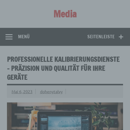
Zum
Inhalt
Media
springen
Aus aller Welt!
MENÜ
SEITENLEISTE
PROFESSIONELLE KALIBRIERUNGSDIENSTE
– PRÄZISION UND QUALITÄT FÜR IHRE
GERÄTE
Mai 6, 2023
dohenytalvy