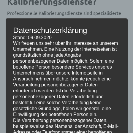
Kalibrierungsdienste?
Professionelle Kalibrierungsdienste sind spezialisierte
Unternehmen, die die Kalibrierung von Messgeräten
anbieten. Sie verfügen über umfangreiche Erfahrung
Datenschutzerklärung
und hochpräzise Referenzgeräte, die für die
Stand: 09.09.2020
Kalibrierung von Geräten verschiedener Branchen und
Wir freuen uns sehr über Ihr Interesse an unserem
Unternehmen. Eine Nutzung der Internetseiten ist
Anwendungen eingesetzt werden. Der
grundsätzlich ohne jede Angabe
Kalibrierungsprozess beinhaltet in der Regel folgende
personenbezogener Daten möglich. Sofern eine
Schritte:
betroffene Person besondere Services unseres
Unternehmens über unsere Internetseite in
Überprüfung der Gerätespezifikationen und -
Anspruch nehmen möchte, könnte jedoch eine
anforderungen
Verarbeitung personenbezogener Daten
Auswahl geeigneter Referenzstandards und
erforderlich werden. Ist die Verarbeitung
personenbezogener Daten erforderlich und
Kalibrierungsmethoden
besteht für eine solche Verarbeitung keine
Durchführung der Kalibrierung und Erfassung der
gesetzliche Grundlage, holen wir generell eine
Messergebnisse
Einwilligung der betroffenen Person ein.
Vergleich der Messwerte mit den
Die Verarbeitung personenbezogener Daten,
beispielsweise des Namens, der Anschrift, E-Mail-
Referenzstandards und Ermittlung von
Adresse oder Telefonnummer einer betroffenen