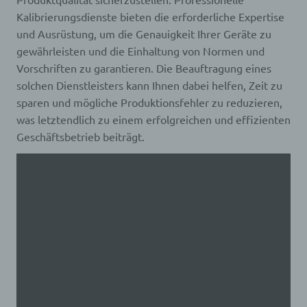
Kalibrierungsdienste bieten die erforderliche Expertise
Profiling ist jede Art der automatisierten
und Ausrüstung, um die Genauigkeit Ihrer Geräte zu
Verarbeitung personenbezogener Daten, die darin
besteht, dass diese personenbezogenen Daten
gewährleisten und die Einhaltung von Normen und
verwendet werden, um bestimmte persönliche
Vorschriften zu garantieren. Die Beauftragung eines
Aspekte, die sich auf eine natürliche Person
solchen Dienstleisters kann Ihnen dabei helfen, Zeit zu
beziehen, zu bewerten, insbesondere, um Aspekte
bezüglich Arbeitsleistung, wirtschaftlicher Lage,
sparen und mögliche Produktionsfehler zu reduzieren,
Gesundheit, persönlicher Vorlieben, Interessen,
was letztendlich zu einem erfolgreichen und effizienten
Zuverlässigkeit, Verhalten, Aufenthaltsort oder
Ortswechsel dieser natürlichen Person zu
Geschäftsbetrieb beiträgt.
analysieren oder vorherzusagen.
f) Pseudonymisierung
Pseudonymisierung ist die Verarbeitung
personenbezogener Daten in einer Weise, auf
welche die personenbezogenen Daten ohne
Hinzuziehung zusätzlicher Informationen nicht
mehr einer spezifischen betroffenen Person
zugeordnet werden können, sofern diese
zusätzlichen Informationen gesondert aufbewahrt