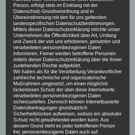
Abweichungen
Person, erfolgt stets im Einklang mit der
Anpassung der Geräteparameter, falls
Datenschutz-Grundverordnung und in
erforderlich
Übereinstimmung mit den für uns geltenden
landesspezifischen Datenschutzbestimmungen.
Erstellung eines Kalibrierzertifikats mit den
Mittels dieser Datenschutzerklärung möchte unser
ermittelten Messwerten und Abweichungen
Unternehmen die Öffentlichkeit über Art, Umfang
und Zweck der von uns erhobenen, genutzten und
verarbeiteten personenbezogenen Daten
Vorteile der
informieren. Ferner werden betroffene Personen
Inanspruchnahme von
mittels dieser Datenschutzerklärung über die ihnen
Kalibrierungsdiensten
zustehenden Rechte aufgeklärt.
Wir haben als für die Verarbeitung Verantwortlicher
zahlreiche technische und organisatorische
Die Beauftragung eines professionellen
Maßnahmen umgesetzt, um einen möglichst
Kalibrierungsdienstleisters bietet zahlreiche Vorteile:
lückenlosen Schutz der über diese Internetseite
verarbeiteten personenbezogenen Daten
Höchste Präzision
: Professionelle
sicherzustellen. Dennoch können Internetbasierte
Kalibrierungsdienste verwenden modernste
Datenübertragungen grundsätzlich
Technologien und Methoden, um die höchste
Sicherheitslücken aufweisen, sodass ein absoluter
Präzision bei der Kalibrierung Ihrer Geräte zu
Schutz nicht gewährleistet werden kann. Aus
diesem Grund steht es jeder betroffenen Person
gewährleisten.
frei, personenbezogene Daten auch auf