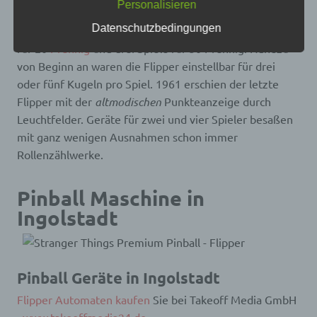
Personalisieren
frei, personenbezogene Daten auch auf
wodurch die Geräte eine elegantere Form erhielten. In
alternativen Wegen, beispielsweise telefonisch, an
Datenschutzbedingungen
Deutschland bekam der Spieler in der Regel ein Spiel
uns zu übermitteln.
für 20
Pfennig
und drei Spiele für 50 Pfennig. Nahezu
Begriffsbestimmungen
von Beginn an waren die Flipper einstellbar für drei
oder fünf Kugeln pro Spiel. 1961 erschien der letzte
Die Datenschutzerklärung beruht auf den
Flipper mit der
altmodischen
Punkteanzeige durch
Begrifflichkeiten, die durch den Europäischen
Richtlinien- und Verordnungsgeber beim Erlass
Leuchtfelder. Geräte für zwei und vier Spieler besaßen
der Datenschutz-Grundverordnung (DS-GVO)
mit ganz wenigen Ausnahmen schon immer
verwendet wurden. Unsere Datenschutzerklärung
soll sowohl für die Öffentlichkeit als auch für
Rollenzählwerke.
unsere Kunden und Geschäftspartner einfach
lesbar und verständlich sein. Um dies zu
gewährleisten, möchten wir vorab die verwendeten
Pinball Maschine in
Begrifflichkeiten erläutern.
Ingolstadt
Wir verwenden in dieser Datenschutzerklärung
unter anderem die folgenden Begriffe:
Pinball Geräte in Ingolstadt
a) personenbezogene Daten
Flipper Automaten kaufen
Sie bei Takeoff Media GmbH
Personenbezogene Daten sind alle Informationen,
.
www.takeoffmedia24.de