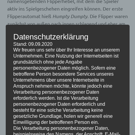
namensgebenden Flipperhebel, mit dem die Spieler
aktiv ins Spielgeschehen eingreifen können. Der erste
Flipperautomat hieß
Humpty Dumpty
. Die Flipper waren
zunächst von außen nach innen schlagend und eher am
Spielfeldrand angeordnet, die jetzt verwendete, viel
Datenschutzerklärung
beliebtere Lösung erfolgte erst einige Jahre später. Um
Stand: 09.09.2020
1950 war der Markt nach einem anfänglichen Boom mit
Wir freuen uns sehr über Ihr Interesse an unserem
den neuartigen Flipperautomaten gesättigt und die
Unternehmen. Eine Nutzung der Internetseiten ist
meisten Hersteller zogen sich vorerst zurück. Während
grundsätzlich ohne jede Angabe
personenbezogener Daten möglich. Sofern eine
der 1950er Jahre teilten sich nahezu ausschließlich
betroffene Person besondere Services unseres
Gottlieb und Williams den Weltmarkt. Bally und CDI
Unternehmens über unsere Internetseite in
stellten nur vereinzelt neue Flipper vor.
The Munsters
Anspruch nehmen möchte, könnte jedoch eine
Premium Pinball
Verarbeitung personenbezogener Daten
erforderlich werden. Ist die Verarbeitung
Stranger Things Premium Pinball – Flipper
personenbezogener Daten erforderlich und
besteht für eine solche Verarbeitung keine
Avengers: Infinity Quest Premium Pinball
gesetzliche Grundlage, holen wir generell eine
Einwilligung der betroffenen Person ein.
1954 erfolgte die Einführung von mechanischen
Die Verarbeitung personenbezogener Daten,
Rollenzählwerken und Geräten nicht nur für einen,
beispielsweise des Namens, der Anschrift, E-Mail-