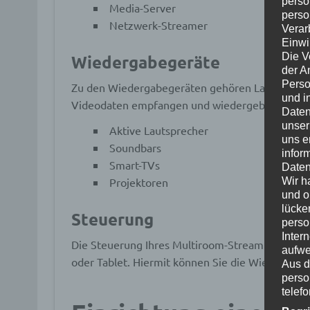
perso
Media-Server
perso
Netzwerk-Streamer
Verar
Einwi
Die V
Wiedergabegeräte
der A
Perso
Zu den Wiedergabegeräten gehören Lautsprecher
und i
Videodaten empfangen und wiedergeben können. 
Daten
unser
Aktive Lautsprecher
uns e
Soundbars
infor
Smart-TVs
Daten
Wir h
Projektoren
und o
lücke
Steuerung
perso
Inter
Die Steuerung Ihres Multiroom-Streaming-Syste
aufwe
oder Tablet. Hiermit können Sie die Wiedergabe 
Aus d
perso
telef