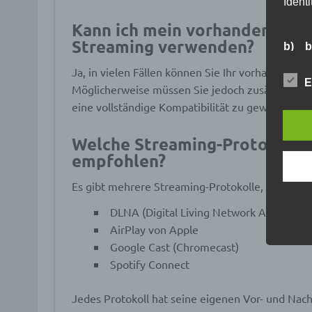
Identi
Kann ich mein vorhandenes H
Streaming verwenden?
b) b
Ja, in vielen Fällen können Sie Ihr vorhandene
Betrof
E
Möglicherweise müssen Sie jedoch zusätzliche 
Perso
Veran
eine vollständige Kompatibilität zu gewährleiste
Welche Streaming-Protokolle
c) V
empfohlen?
Verar
Es gibt mehrere Streaming-Protokolle, die für M
ausge
mit p
DLNA (Digital Living Network Alliance)
Organ
AirPlay von Apple
Verän
Offen
Google Cast (Chromecast)
Berei
Spotify Connect
Lösch
Jedes Protokoll hat seine eigenen Vor- und Nach