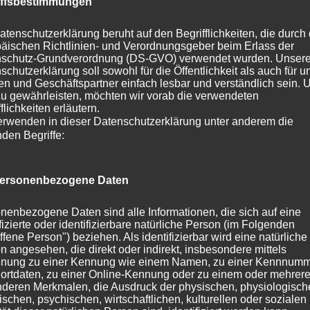
ultiroom-Streaming-
iffsbestimmungen
atenschutzerklärung beruht auf den Begrifflichkeiten, die durch
äischen Richtlinien- und Verordnungsgeber beim Erlass der
ms ist in wenigen Schritten erledigt:
schutz-Grundverordnung (DS-GVO) verwendet wurden. Unser
schutzerklärung soll sowohl für die Öffentlichkeit als auch für u
nd die Wiedergabegeräte aus.
n und Geschäftspartner einfach lesbar und verständlich sein.
zu gewährleisten, möchten wir vorab die verwendeten
mnetzwerk.
flichkeiten erläutern.
Ihrem Smartphone oder Tablet.
erwenden in dieser Datenschutzerklärung unter anderem die
pp hinzu und konfigurieren Sie das System nach Ihren
nden Begriffe:
ersonenbezogene Daten
agen (FAQs)
nenbezogene Daten sind alle Informationen, die sich auf eine
ifizierte oder identifizierbare natürliche Person (im Folgenden
ffene Person") beziehen. Als identifizierbar wird eine natürliche
aming ein kabelgebundenes Netzwerk
n angesehen, die direkt oder indirekt, insbesondere mittels
nung zu einer Kennung wie einem Namen, zu einer Kennnumm
ortdaten, zu einer Online-Kennung oder zu einem oder mehrer
 über kabelgebundene als auch über drahtlose Netzwerke.
deren Merkmalen, die Ausdruck der physischen, physiologisch
ischen, psychischen, wirtschaftlichen, kulturellen oder sozialen
inzurichten und bieten mehr Flexibilität.