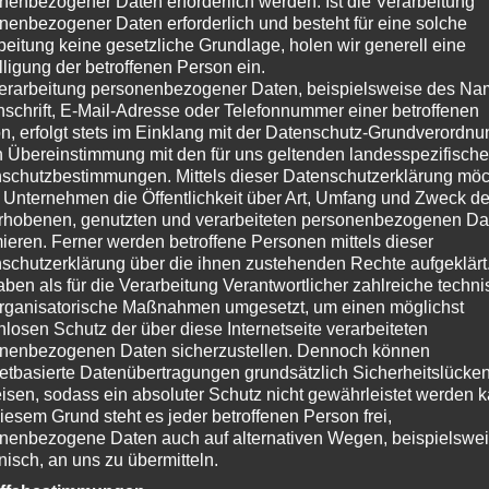
nenbezogener Daten erforderlich werden. Ist die Verarbeitung
nenbezogener Daten erforderlich und besteht für eine solche
beitung keine gesetzliche Grundlage, holen wir generell eine
lligung der betroffenen Person ein.
erarbeitung personenbezogener Daten, beispielsweise des Na
nschrift, E-Mail-Adresse oder Telefonnummer einer betroffenen
n, erfolgt stets im Einklang mit der Datenschutz-Grundverordnu
, Fernseher, Projektoren und andere Geräte, die Audio- und
n Übereinstimmung mit den für uns geltenden landesspezifisch
Beispiele hierfür sind:
schutzbestimmungen. Mittels dieser Datenschutzerklärung mö
 Unternehmen die Öffentlichkeit über Art, Umfang und Zweck de
rhobenen, genutzten und verarbeiteten personenbezogenen Da
mieren. Ferner werden betroffene Personen mittels dieser
schutzerklärung über die ihnen zustehenden Rechte aufgeklärt
aben als für die Verarbeitung Verantwortlicher zahlreiche techn
rganisatorische Maßnahmen umgesetzt, um einen möglichst
nlosen Schutz der über diese Internetseite verarbeiteten
nenbezogenen Daten sicherzustellen. Dennoch können
netbasierte Datenübertragungen grundsätzlich Sicherheitslücke
ms erfolgt in der Regel über eine App auf Ihrem Smartphone
isen, sodass ein absoluter Schutz nicht gewährleistet werden k
in jedem Raum starten, anhalten und die Lautstärke regeln.
iesem Grund steht es jeder betroffenen Person frei,
nenbezogene Daten auch auf alternativen Wegen, beispielswe
onisch, an uns zu übermitteln.