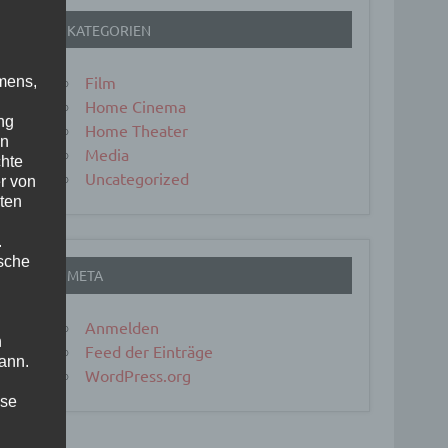
KATEGORIEN
Film
mens,
Home Cinema
ng
Home Theater
en
Media
chte
Uncategorized
r von
ten
.
ische
META
Anmelden
n
Feed der Einträge
ann.
WordPress.org
ise