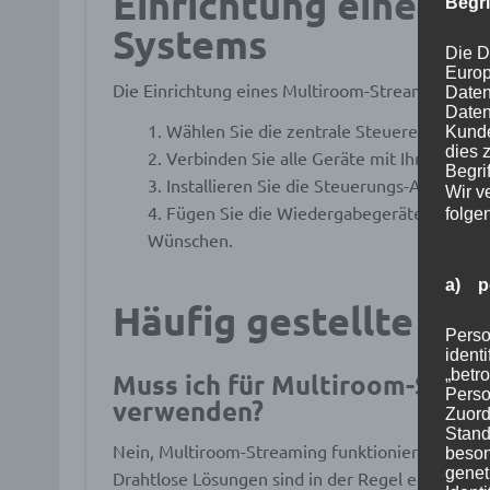
Einrichtung eines M
Begr
Systems
Die D
Europ
Die Einrichtung eines Multiroom-Streaming-Syste
Daten
Daten
Wählen Sie die zentrale Steuereinheit u
Kunde
dies 
Verbinden Sie alle Geräte mit Ihrem Hei
Begrif
Installieren Sie die Steuerungs-App auf 
Wir v
Fügen Sie die Wiedergabegeräte in der A
folge
Wünschen.
a) p
Häufig gestellte Fr
Perso
ident
„betro
Muss ich für Multiroom-Stre
Perso
verwenden?
Zuord
Stand
Nein, Multiroom-Streaming funktioniert sowohl
beson
genet
Drahtlose Lösungen sind in der Regel einfacher e