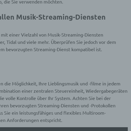
inschränkung der Verarbeitung
b, die Sie verwenden möchten.
hränkung der Verarbeitung ist die Markierung gespeicherter
allen Musik-Streaming-Diensten
nenbezogener Daten mit dem Ziel, ihre künftige Verarbeitung
schränken.
mit einer Vielzahl von Musik-Streaming-Diensten
er, Tidal und viele mehr. Überprüfen Sie jedoch vor dem
ofiling
em bevorzugten Streaming-Dienst kompatibel ist.
ling ist jede Art der automatisierten Verarbeitung personenbezo
, die darin besteht, dass diese personenbezogenen Daten ver
n, um bestimmte persönliche Aspekte, die sich auf eine natürli
n beziehen, zu bewerten, insbesondere, um Aspekte bezüglich
tsleistung, wirtschaftlicher Lage, Gesundheit, persönlicher Vorli
essen, Zuverlässigkeit, Verhalten, Aufenthaltsort oder Ortswechs
n die Möglichkeit, Ihre Lieblingsmusik und -filme in jedem
r natürlichen Person zu analysieren oder vorherzusagen.
mbination einer zentralen Steuereinheit, Wiedergabegeräten
e volle Kontrolle über Ihr System. Achten Sie bei der
Ihren bevorzugten Streaming-Diensten und -Protokollen
seudonymisierung
ss Sie ein leistungsfähiges und flexibles Multiroom-
len Anforderungen entspricht.
onymisierung ist die Verarbeitung personenbezogener Daten i
 Weise, auf welche die personenbezogenen Daten ohne
ziehung zusätzlicher Informationen nicht mehr einer spezifisch