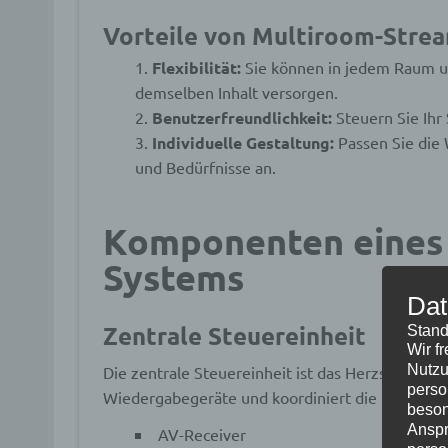
Vorteile von Multiroom-Stre
Flexibilität:
Sie können in jedem Raum un
demselben Inhalt versorgen.
Benutzerfreundlichkeit:
Steuern Sie Ihr
Individuelle Gestaltung:
Passen Sie die 
und Bedürfnisse an.
Komponenten eines
Systems
Dat
Zentrale Steuereinheit
Stand
Wir f
Nutzu
Die zentrale Steuereinheit ist das Herzstück Ih
perso
Wiedergabegeräte und koordiniert die Übertrag
beson
Anspr
AV-Receiver