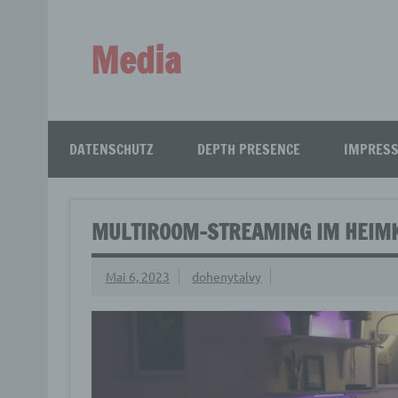
Zum
Inhalt
springen
Media
Aus aller Welt!
DATENSCHUTZ
DEPTH PRESENCE
IMPRES
MULTIROOM-STREAMING IM HEIMK
Mai 6, 2023
dohenytalvy