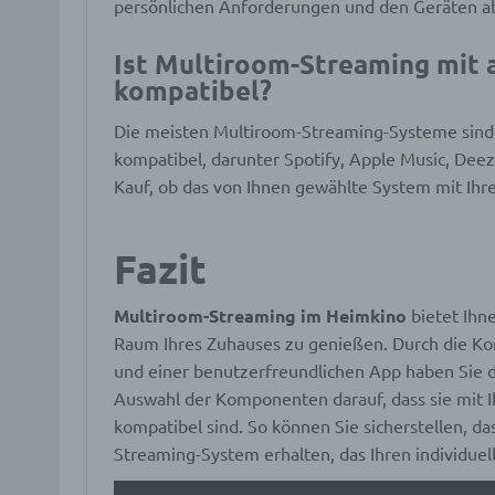
d) E
persönlichen Anforderungen und den Geräten a
Einsc
Ist Multiroom-Streaming mit 
perso
kompatibel?
einzu
Die meisten Multiroom-Streaming-Systeme sind 
kompatibel, darunter Spotify, Apple Music, Deez
e) Pr
Kauf, ob das von Ihnen gewählte System mit Ihr
Profi
Daten
werde
Fazit
Perso
Arbei
Inter
Multiroom-Streaming im Heimkino
bietet Ihne
diese
Raum Ihres Zuhauses zu genießen. Durch die Ko
und einer benutzerfreundlichen App haben Sie di
Auswahl der Komponenten darauf, dass sie mit 
f) P
kompatibel sind. So können Sie sicherstellen, da
Streaming-System erhalten, das Ihren individuel
Pseud
einer
Hinzu