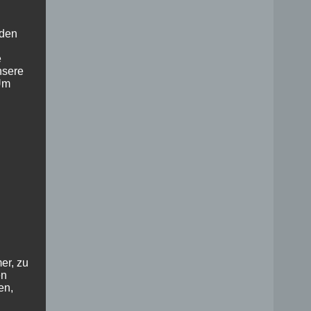
 den
e
nsere
 Um
er, zu
en
en,