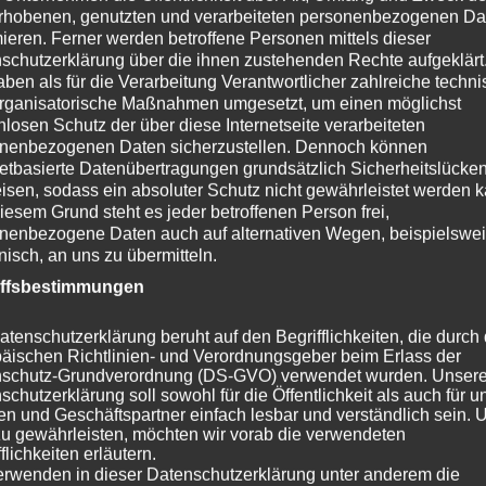
rhobenen, genutzten und verarbeiteten personenbezogenen Da
mieren. Ferner werden betroffene Personen mittels dieser
gegen einen hochauflösenden Fernseher mit einem 16×9-
schutzerklärung über die ihnen zustehenden Rechte aufgeklärt
aben als für die Verarbeitung Verantwortlicher zahlreiche techn
es Videoformat wie Blu-ray und einen Heimkino-Receiver mit
rganisatorische Maßnahmen umgesetzt, um einen möglichst
n. Einige fortschrittlichere Heimkinosysteme umfassen ein
nlosen Schutz der über diese Internetseite verarbeiteten
 das Bild projiziert wird. Unabhängig davon, wie viel Sie in
nenbezogenen Daten sicherzustellen. Dennoch können
lten Sie der Aufstellung Ihrer Heimkino-Lautsprecher
netbasierte Datenübertragungen grundsätzlich Sicherheitslücke
isen, sodass ein absoluter Schutz nicht gewährleistet werden k
so wichtig wie die Platzierung der Lautsprecher, wenn es
iesem Grund steht es jeder betroffenen Person frei,
ondern ganz in das Erlebnis einzutauchen.
nenbezogene Daten auch auf alternativen Wegen, beispielswe
onisch, an uns zu übermitteln.
em Installieren
iffsbestimmungen
atenschutzerklärung beruht auf den Begrifflichkeiten, die durch
stieren sollen, denken Sie daran, wie viel Sie für einen
äischen Richtlinien- und Verordnungsgeber beim Erlass der
usrüstung investieren, können Sie sich dieses Erlebnis mit
schutz-Grundverordnung (DS-GVO) verwendet wurden. Unser
schutzerklärung soll sowohl für die Öffentlichkeit als auch für u
Sitzgelegenheiten und gedämpfter Beleuchtung nach Hause
n und Geschäftspartner einfach lesbar und verständlich sein.
n auszahlen.
zu gewährleisten, möchten wir vorab die verwendeten
flichkeiten erläutern.
erwenden in dieser Datenschutzerklärung unter anderem die