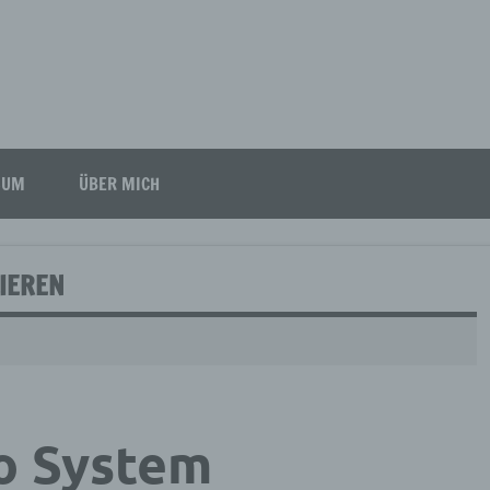
SUM
ÜBER MICH
IEREN
o System