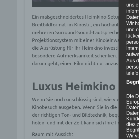
uns e
infor
Ein maßgeschneidertes Heimkino-Setup kann da
Daten
Wir h
Breitbildformat im Kinostil, ein hochauflösend
und o
mehreren Surround-Sound-Lautsprechern umfasse
lücke
Projektionssystem mit einer Kinoleinwand, auf die
perso
die Ausrüstung für Ihr Heimkino investieren, sol
Inter
aufwe
besondere Aufmerksamkeit schenken. Nichts ist 
Aus d
darum geht, einen Film nicht nur anzuschauen, s
perso
telef
Luxus Heimkino Syst
Begr
Die D
Wenn Sie noch unschlüssig sind, wie viel Sie inve
Europ
Kinobesuch ausgeben. Wenn Sie in die richtige A
Daten
Daten
der richtigen Ton- und Bildtechnik, bequemen 
Kunde
holen, und mit der Zeit kann sich Ihre Investitio
dies 
Begrif
Raum mit Aussicht
Wir v