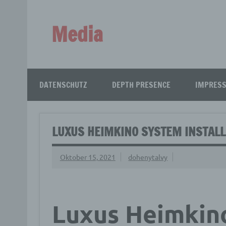
Zum
Inhalt
springen
Media
Aus aller Welt!
DATENSCHUTZ
DEPTH PRESENCE
IMPRES
LUXUS HEIMKINO SYSTEM INSTALL
Oktober 15, 2021
dohenytalvy
Luxus Heimkin