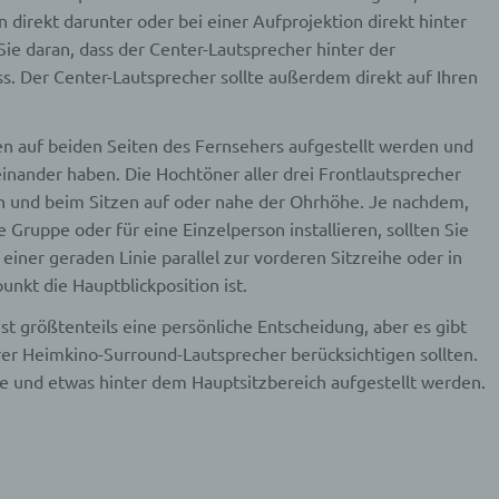
ling ist jede Art der automatisierten Verarbeitung personenbezo
 direkt darunter oder bei einer Aufprojektion direkt hinter
, die darin besteht, dass diese personenbezogenen Daten ver
Sie daran, dass der Center-Lautsprecher hinter der
n, um bestimmte persönliche Aspekte, die sich auf eine natürli
n beziehen, zu bewerten, insbesondere, um Aspekte bezüglich
ss. Der Center-Lautsprecher sollte außerdem direkt auf Ihren
tsleistung, wirtschaftlicher Lage, Gesundheit, persönlicher Vorli
essen, Zuverlässigkeit, Verhalten, Aufenthaltsort oder Ortswechs
r natürlichen Person zu analysieren oder vorherzusagen.
ten auf beiden Seiten des Fernsehers aufgestellt werden und
nander haben. Die Hochtöner aller drei Frontlautsprecher
seudonymisierung
den und beim Sitzen auf oder nahe der Ohrhöhe. Je nachdem,
Gruppe oder für eine Einzelperson installieren, sollten Sie
onymisierung ist die Verarbeitung personenbezogener Daten i
 einer geraden Linie parallel zur vorderen Sitzreihe oder in
 Weise, auf welche die personenbezogenen Daten ohne
nkt die Hauptblickposition ist.
ziehung zusätzlicher Informationen nicht mehr einer spezifisch
ffenen Person zugeordnet werden können, sofern diese zusätzl
st größtenteils eine persönliche Entscheidung, aber es gibt
mationen gesondert aufbewahrt werden und technischen und
isatorischen Maßnahmen unterliegen, die gewährleisten, dass 
hrer Heimkino-Surround-Lautsprecher berücksichtigen sollten.
nenbezogenen Daten nicht einer identifizierten oder identifizie
te und etwas hinter dem Hauptsitzbereich aufgestellt werden.
lichen Person zugewiesen werden.
rantwortlicher oder für die Verarbeitung Verantwortlicher