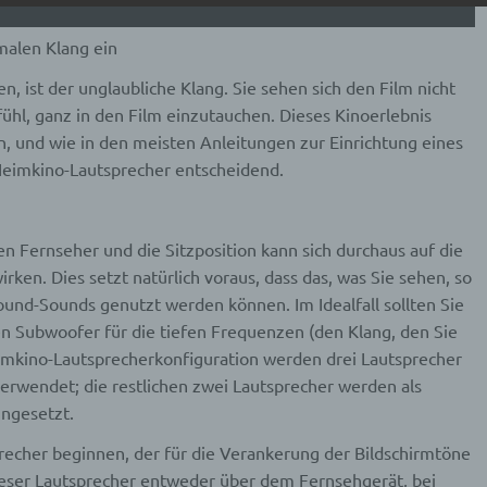
erarbeitung
malen Klang ein
beitung ist jeder mit oder ohne Hilfe automatisierter Verfahren
, ist der unglaubliche Klang. Sie sehen sich den Film nicht
führte Vorgang oder jede solche Vorgangsreihe im Zusammen
hl, ganz in den Film einzutauchen. Dieses Kinoerlebnis
ersonenbezogenen Daten wie das Erheben, das Erfassen, die
isation, das Ordnen, die Speicherung, die Anpassung oder
n, und wie in den meisten Anleitungen zur Einrichtung eines
derung, das Auslesen, das Abfragen, die Verwendung, die
 Heimkino-Lautsprecher entscheidend.
legung durch Übermittlung, Verbreitung oder eine andere Form 
tstellung, den Abgleich oder die Verknüpfung, die Einschränkun
en oder die Vernichtung.
en Fernseher und die Sitzposition kann sich durchaus auf die
ken. Dies setzt natürlich voraus, dass das, was Sie sehen, so
inschränkung der Verarbeitung
ound-Sounds genutzt werden können. Im Idealfall sollten Sie
n Subwoofer für die tiefen Frequenzen (den Klang, den Sie
hränkung der Verarbeitung ist die Markierung gespeicherter
nenbezogener Daten mit dem Ziel, ihre künftige Verarbeitung
eimkino-Lautsprecherkonfiguration werden drei Lautsprecher
schränken.
 verwendet; die restlichen zwei Lautsprecher werden als
ingesetzt.
ofiling
recher beginnen, der für die Verankerung der Bildschirmtöne
dieser Lautsprecher entweder über dem Fernsehgerät, bei