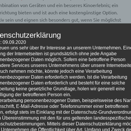
mbination von Geräten und ein besseres Kinoerlebnis; ein
ichtung bieten und ist auch eine kostengünstige Option.
iv sein und eignen sich besonders gut, wenn Sie möglichst
 enthalten in der Regel eine Reihe von Lautsprechern für
enschutzerklärung
wie manchmal einen DVD-Player.
: 09.09.2020
reuen uns sehr über Ihr Interesse an unserem Unternehmen. Ein
ng der Internetseiten ist grundsätzlich ohne jede Angabe
nenbezogener Daten möglich. Sofern eine betroffene Person
dere Services unseres Unternehmens über unsere Internetseite
uch nehmen möchte, könnte jedoch eine Verarbeitung
nenbezogener Daten erforderlich werden. Ist die Verarbeitung
nenbezogener Daten erforderlich und besteht für eine solche
beitung keine gesetzliche Grundlage, holen wir generell eine
lligung der betroffenen Person ein.
erarbeitung personenbezogener Daten, beispielsweise des Na
nschrift, E-Mail-Adresse oder Telefonnummer einer betroffenen
n, erfolgt stets im Einklang mit der Datenschutz-Grundverordnu
n Übereinstimmung mit den für uns geltenden landesspezifisch
schutzbestimmungen. Mittels dieser Datenschutzerklärung mö
 Unternehmen die Öffentlichkeit über Art, Umfang und Zweck de