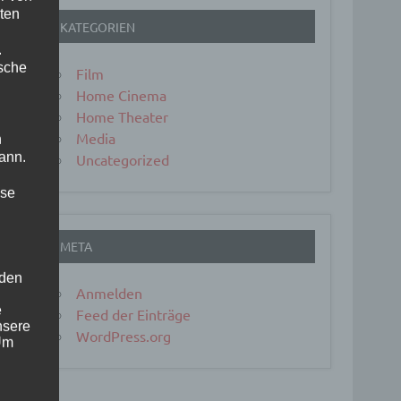
ten
KATEGORIEN
.
ische
Film
Home Cinema
Home Theater
Media
n
ann.
Uncategorized
ise
META
 den
Anmelden
e
Feed der Einträge
nsere
WordPress.org
 Um