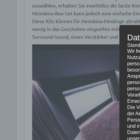
auswählen, erhalten Sie zweifellos die beste Ko
Heimkino-Box-Set kann jedoch eine einfache Einr
Diese Kits können für Heimkino-Neulinge attrakt
wenig in das Geschehen eingreifen möchten. Sie
Dat
Surround-Sound, einen Verstärker und Tuner so
Stand
Wir f
Nutzu
perso
beson
Anspr
perso
perso
Verar
Einwi
Die V
der A
Perso
und i
Daten
unser