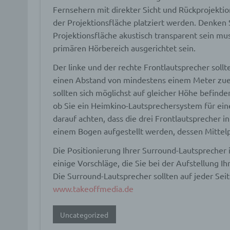
Profi
Fernsehern mit direkter Sicht und Rückprojektion
Daten
der Projektionsfläche platziert werden. Denken 
werde
Perso
Projektionsfläche akustisch transparent sein mu
Arbei
primären Hörbereich ausgerichtet sein.
Inter
diese
Der linke und der rechte Frontlautsprecher soll
einen Abstand von mindestens einem Meter zuei
f) P
sollten sich möglichst auf gleicher Höhe befin
ob Sie ein Heimkino-Lautsprechersystem für eine 
Pseud
darauf achten, dass die drei Frontlautsprecher in
einer
einem Bogen aufgestellt werden, dessen Mittelpu
Hinzu
betro
Die Positionierung Ihrer Surround-Lautsprecher i
Infor
organ
einige Vorschläge, die Sie bei der Aufstellung I
perso
Die Surround-Lautsprecher sollten auf jeder Sei
natür
www.takeoffmedia.de
g) Ve
Uncategorized