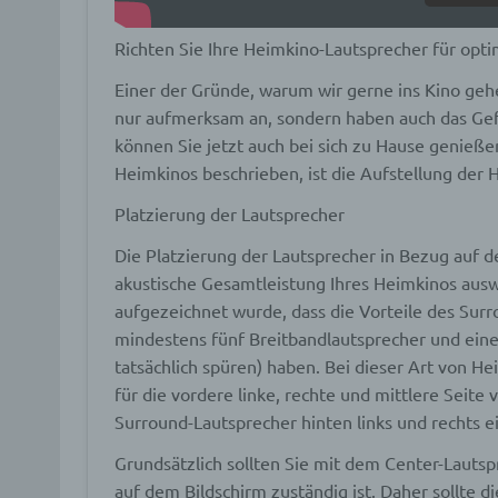
c) V
Richten Sie Ihre Heimkino-Lautsprecher für opti
Verar
Einer der Gründe, warum wir gerne ins Kino gehen
ausge
nur aufmerksam an, sondern haben auch das Gefü
mit p
Organ
können Sie jetzt auch bei sich zu Hause genieße
Verän
Heimkinos beschrieben, ist die Aufstellung der
Offen
Berei
Platzierung der Lautsprecher
Lösch
Die Platzierung der Lautsprecher in Bezug auf d
akustische Gesamtleistung Ihres Heimkinos auswir
d) E
aufgezeichnet wurde, dass die Vorteile des Surr
mindestens fünf Breitbandlautsprecher und eine
Einsc
perso
tatsächlich spüren) haben. Bei dieser Art von H
einzu
für die vordere linke, rechte und mittlere Seite
Surround-Lautsprecher hinten links und rechts e
e) Pr
Grundsätzlich sollten Sie mit dem Center-Lautsp
auf dem Bildschirm zuständig ist. Daher sollte 