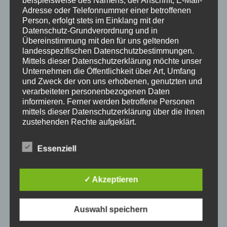
Adresse oder Telefonnummer einer betroffenen
Person, erfolgt stets im Einklang mit der
Datenschutz-Grundverordnung und in
Übereinstimmung mit den für uns geltenden
landesspezifischen Datenschutzbestimmungen.
Mittels dieser Datenschutzerklärung möchte unser
Unternehmen die Öffentlichkeit über Art, Umfang
und Zweck der von uns erhobenen, genutzten und
verarbeiteten personenbezogenen Daten
informieren. Ferner werden betroffene Personen
mittels dieser Datenschutzerklärung über die ihnen
zustehenden Rechte aufgeklärt.
Wir haben als für die Verarbeitung Verantwortlicher
Hier informieren
zahlreiche technische und organisatorische
Essenziell
Maßnahmen umgesetzt, um einen möglichst
Heimkino High End
Heimkino ist ein sehr populärer
lückenlosen Schutz der über diese Internetseite
Trend in unserer modernen, teilweise sehr digitalen
verarbeiteten personenbezogenen Daten
✓ Akzeptieren
sicherzustellen. Dennoch können Internetbasierte
Zeit. In unserem Haus sind die Wände mit Bildern von
Datenübertragungen grundsätzlich
Wasserfällen bedeckt, während wir auf einem Sofa
Sicherheitslücken aufweisen, sodass ein absoluter
liegen, auf dem Boden liegen blaue Schatten auf
Auswahl speichern
Schutz nicht gewährleistet werden kann. Aus
unseren Beinen. Mit Blick auf die Wände schweben wir
diesem Grund steht es jeder betroffenen Person