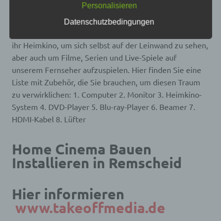
Personalisieren
frei, personenbezogene Daten auch auf
in unserem Wohnzimmer – wenn wir nicht gerade aus
alternativen Wegen, beispielsweise telefonisch, an
dem Fenster unseres Hauses schauen, wie die Sterne
Datenschutzbedingungen
uns zu übermitteln.
am Nachthimmel leuchten. Die meisten von uns nutzen
Begriffsbestimmungen
ihr Heimkino, um sich selbst auf der Leinwand zu sehen,
aber auch um Filme, Serien und Live-Spiele auf
Die Datenschutzerklärung beruht auf den
unserem Fernseher aufzuspielen. Hier finden Sie eine
Begrifflichkeiten, die durch den Europäischen
Richtlinien- und Verordnungsgeber beim Erlass
Liste mit Zubehör, die Sie brauchen, um diesen Traum
der Datenschutz-Grundverordnung (DS-GVO)
zu verwirklichen: 1. Computer 2. Monitor 3. Heimkino-
verwendet wurden. Unsere Datenschutzerklärung
System 4. DVD-Player 5. Blu-ray-Player 6. Beamer 7.
soll sowohl für die Öffentlichkeit als auch für
unsere Kunden und Geschäftspartner einfach
HDMI-Kabel 8. Lüfter
lesbar und verständlich sein. Um dies zu
gewährleisten, möchten wir vorab die verwendeten
Begrifflichkeiten erläutern.
Home Cinema Bauen
Wir verwenden in dieser Datenschutzerklärung
Installieren in Remscheid
unter anderem die folgenden Begriffe:
Hier informieren
a) personenbezogene Daten
www.takeoffmedia.de
Personenbezogene Daten sind alle Informationen,