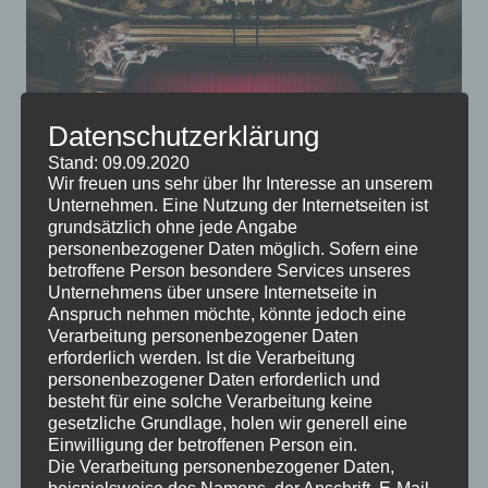
Datenschutzerklärung
Stand: 09.09.2020
Wir freuen uns sehr über Ihr Interesse an unserem
Unternehmen. Eine Nutzung der Internetseiten ist
grundsätzlich ohne jede Angabe
personenbezogener Daten möglich. Sofern eine
Es gibt noch lange kein entscheidendes Argument für
betroffene Person besondere Services unseres
oder gegen das Fernsehen, einige Experten meinen,
Unternehmens über unsere Internetseite in
dass wir uns anderen Freizeitbeschäftigungen
Anspruch nehmen möchte, könnte jedoch eine
Verarbeitung personenbezogener Daten
zuwenden sollten. Wenn Sie Fernsehen noch immer
erforderlich werden. Ist die Verarbeitung
entspannend finden, könnten Sie sich doch ein eigenes
personenbezogener Daten erforderlich und
Heimkino anschaffen.
besteht für eine solche Verarbeitung keine
gesetzliche Grundlage, holen wir generell eine
Einwilligung der betroffenen Person ein.
Die Verarbeitung personenbezogener Daten,
beispielsweise des Namens, der Anschrift, E-Mail-