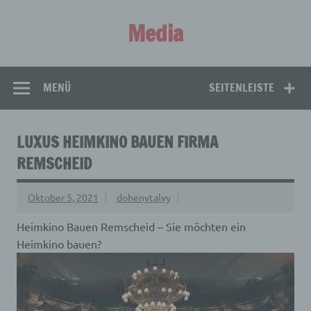
Zum
Inhalt
Media
springen
Aus aller Welt!
MENÜ
SEITENLEISTE
LUXUS HEIMKINO BAUEN FIRMA
REMSCHEID
Oktober 5, 2021
dohenytalvy
Heimkino Bauen Remscheid – Sie möchten ein
Heimkino bauen?