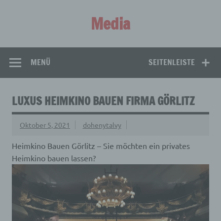
Zum
Inhalt
Media
springen
Aus aller Welt!
MENÜ
SEITENLEISTE
LUXUS HEIMKINO BAUEN FIRMA GÖRLITZ
Oktober 5, 2021
dohenytalvy
Heimkino Bauen Görlitz – Sie möchten ein privates
Heimkino bauen lassen?