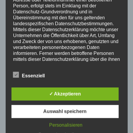
Person, erfolgt stets im Einklang mit der
Datenschutz-Grundverordnung und in
Übereinstimmung mit den für uns geltenden
landesspezifischen Datenschutzbestimmungen.
Mittels dieser Datenschutzerklärung möchte unser
Unternehmen die Öffentlichkeit über Art, Umfang
und Zweck der von uns erhobenen, genutzten und
verarbeiteten personenbezogenen Daten
informieren. Ferner werden betroffene Personen
mittels dieser Datenschutzerklärung über die ihnen
zustehenden Rechte aufgeklärt.
Wir haben als für die Verarbeitung Verantwortlicher
Hier informieren
Essenziell
zahlreiche technische und organisatorische
Maßnahmen umgesetzt, um einen möglichst
Heimkinobau
Heimkino ist ein sehr populärer Trend in
lückenlosen Schutz der über diese Internetseite
unserer modernen, teilweise sehr digitalen Zeit. In
✓ Akzeptieren
verarbeiteten personenbezogenen Daten
unserem Haus sind die Wände mit Bildern von
sicherzustellen. Dennoch können Internetbasierte
Wasserfällen bedeckt, während wir auf einem Sofa
Datenübertragungen grundsätzlich
Auswahl speichern
Sicherheitslücken aufweisen, sodass ein absoluter
liegen, auf dem Boden liegen blaue Schatten auf
Schutz nicht gewährleistet werden kann. Aus
unseren Beinen. Mit Blick auf die Wände schweben wir
diesem Grund steht es jeder betroffenen Person
Personalisieren
in unserem Wohnzimmer – wenn wir nicht gerade aus
frei, personenbezogene Daten auch auf