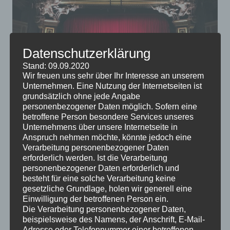
Datenschutzerklärung
Stand: 09.09.2020
Wir freuen uns sehr über Ihr Interesse an unserem
Unternehmen. Eine Nutzung der Internetseiten ist
grundsätzlich ohne jede Angabe
Es gibt noch lange kein entscheidendes Argument für
personenbezogener Daten möglich. Sofern eine
betroffene Person besondere Services unseres
oder gegen das Fernsehen, einige Experten meinen,
Unternehmens über unsere Internetseite in
dass wir uns anderen Freizeitbeschäftigungen
Anspruch nehmen möchte, könnte jedoch eine
zuwenden sollten. Wenn Sie Fernsehen noch immer
Verarbeitung personenbezogener Daten
entspannend finden, könnten Sie sich doch ein eigenes
erforderlich werden. Ist die Verarbeitung
personenbezogener Daten erforderlich und
Heimkino anschaffen.
besteht für eine solche Verarbeitung keine
gesetzliche Grundlage, holen wir generell eine
Einwilligung der betroffenen Person ein.
Die Verarbeitung personenbezogener Daten,
beispielsweise des Namens, der Anschrift, E-Mail-
Adresse oder Telefonnummer einer betroffenen