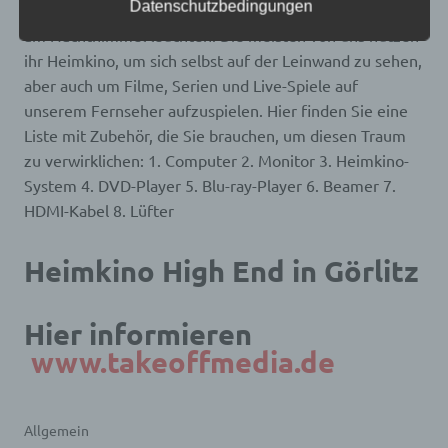
Datenschutzbedingungen
dem Fenster unseres Hauses schauen, wie die Sterne
alternativen Wegen, beispielsweise telefonisch, an
uns zu übermitteln.
am Nachthimmel leuchten. Die meisten von uns nutzen
ihr Heimkino, um sich selbst auf der Leinwand zu sehen,
Begriffsbestimmungen
aber auch um Filme, Serien und Live-Spiele auf
Die Datenschutzerklärung beruht auf den
unserem Fernseher aufzuspielen. Hier finden Sie eine
Begrifflichkeiten, die durch den Europäischen
Liste mit Zubehör, die Sie brauchen, um diesen Traum
Richtlinien- und Verordnungsgeber beim Erlass
zu verwirklichen: 1. Computer 2. Monitor 3. Heimkino-
der Datenschutz-Grundverordnung (DS-GVO)
verwendet wurden. Unsere Datenschutzerklärung
System 4. DVD-Player 5. Blu-ray-Player 6. Beamer 7.
soll sowohl für die Öffentlichkeit als auch für
HDMI-Kabel 8. Lüfter
unsere Kunden und Geschäftspartner einfach
lesbar und verständlich sein. Um dies zu
gewährleisten, möchten wir vorab die verwendeten
Heimkino High End in Görlitz
Begrifflichkeiten erläutern.
Wir verwenden in dieser Datenschutzerklärung
unter anderem die folgenden Begriffe:
Hier informieren
www.takeoffmedia.de
a) personenbezogene Daten
Personenbezogene Daten sind alle Informationen,
Allgemein
die sich auf eine identifizierte oder identifizierbare