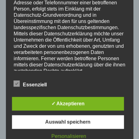
Adresse oder Telefonnummer einer betroffenen
Person, erfolgt stets im Einklang mit der
Datenschutz-Grundverordnung und in
Übereinstimmung mit den für uns geltenden
landesspezifischen Datenschutzbestimmungen.
Mittels dieser Datenschutzerklärung möchte unser
Unternehmen die Öffentlichkeit über Art, Umfang
und Zweck der von uns erhobenen, genutzten und
verarbeiteten personenbezogenen Daten
informieren. Ferner werden betroffene Personen
mittels dieser Datenschutzerklärung über die ihnen
zustehenden Rechte aufgeklärt.
Hier informieren
Wir haben als für die Verarbeitung Verantwortlicher
zahlreiche technische und organisatorische
Essenziell
Luxus Heimkino Bauen Firma
Heimkino ist ein sehr
Maßnahmen umgesetzt, um einen möglichst
populärer Trend in unserer modernen, teilweise sehr
lückenlosen Schutz der über diese Internetseite
verarbeiteten personenbezogenen Daten
digitalen Zeit. In unserem Haus sind die Wände mit
✓ Akzeptieren
sicherzustellen. Dennoch können Internetbasierte
Bildern von Wasserfällen bedeckt, während wir auf
Datenübertragungen grundsätzlich
einem Sofa liegen, auf dem Boden liegen blaue
Sicherheitslücken aufweisen, sodass ein absoluter
Auswahl speichern
Schatten auf unseren Beinen. Mit Blick auf die Wände
Schutz nicht gewährleistet werden kann. Aus
diesem Grund steht es jeder betroffenen Person
schweben wir in unserem Wohnzimmer – wenn wir
Personalisieren