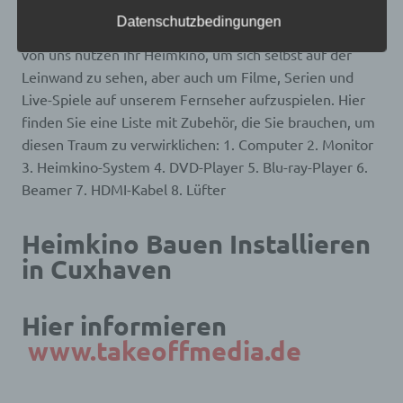
frei, personenbezogene Daten auch auf
nicht gerade aus dem Fenster unseres Hauses schauen,
alternativen Wegen, beispielsweise telefonisch, an
Datenschutzbedingungen
wie die Sterne am Nachthimmel leuchten. Die meisten
uns zu übermitteln.
von uns nutzen ihr Heimkino, um sich selbst auf der
Begriffsbestimmungen
Leinwand zu sehen, aber auch um Filme, Serien und
Live-Spiele auf unserem Fernseher aufzuspielen. Hier
Die Datenschutzerklärung beruht auf den
finden Sie eine Liste mit Zubehör, die Sie brauchen, um
Begrifflichkeiten, die durch den Europäischen
Richtlinien- und Verordnungsgeber beim Erlass
diesen Traum zu verwirklichen: 1. Computer 2. Monitor
der Datenschutz-Grundverordnung (DS-GVO)
3. Heimkino-System 4. DVD-Player 5. Blu-ray-Player 6.
verwendet wurden. Unsere Datenschutzerklärung
soll sowohl für die Öffentlichkeit als auch für
Beamer 7. HDMI-Kabel 8. Lüfter
unsere Kunden und Geschäftspartner einfach
lesbar und verständlich sein. Um dies zu
gewährleisten, möchten wir vorab die verwendeten
Heimkino Bauen Installieren
Begrifflichkeiten erläutern.
in Cuxhaven
Wir verwenden in dieser Datenschutzerklärung
unter anderem die folgenden Begriffe:
Hier informieren
www.takeoffmedia.de
a) personenbezogene Daten
Personenbezogene Daten sind alle Informationen,
die sich auf eine identifizierte oder identifizierbare