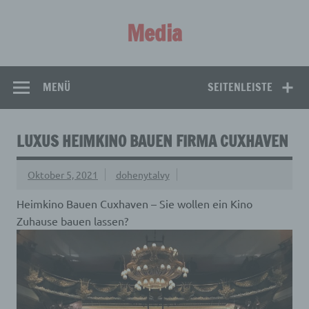
Zum
Inhalt
Media
springen
Aus aller Welt!
MENÜ
SEITENLEISTE
LUXUS HEIMKINO BAUEN FIRMA CUXHAVEN
Oktober 5, 2021
dohenytalvy
Heimkino Bauen Cuxhaven – Sie wollen ein Kino
Zuhause bauen lassen?