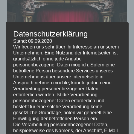
Datenschutzerklärung
Stand: 09.09.2020
Wir freuen uns sehr über Ihr Interesse an unserem
Unternehmen. Eine Nutzung der Internetseiten ist
grundsätzlich ohne jede Angabe
Es gibt noch lange kein entscheidendes Argument für
personenbezogener Daten möglich. Sofern eine
oder gegen das Fernsehen, einige Experten meinen,
betroffene Person besondere Services unseres
dass wir uns anderen Freizeitbeschäftigungen
Unternehmens über unsere Internetseite in
Anspruch nehmen möchte, könnte jedoch eine
zuwenden sollten. Wenn Sie Fernsehen noch immer
Verarbeitung personenbezogener Daten
entspannend finden, könnten Sie sich doch ein eigenes
erforderlich werden. Ist die Verarbeitung
Heimkino anschaffen.
personenbezogener Daten erforderlich und
besteht für eine solche Verarbeitung keine
gesetzliche Grundlage, holen wir generell eine
Einwilligung der betroffenen Person ein.
Die Verarbeitung personenbezogener Daten,
beispielsweise des Namens, der Anschrift, E-Mail-