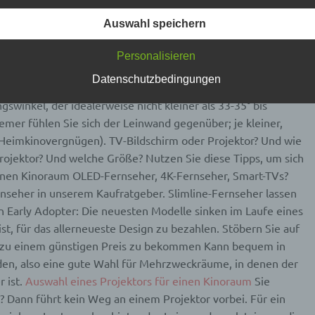
flichkeiten erläutern.
 Unterschied für den Erfolg aus. Rechteckige Räume
erwenden in dieser Datenschutzerklärung unter anderem die
Auswahl speichern
Räume, da sie Ihnen mehr Flexibilität bei den Sitzpositionen
nden Begriffe:
ältnis zur Leinwandgröße
Die Berechnung der Sitzpositionen
Personalisieren
chung (oder Geometrie) durchführen. jvc dla-nx9 4k high-end
Datenschutzbedingungen
ersonenbezogene Daten
tzten Sitzposition zu den Rändern der geschätzten
swinkel, der idealerweise nicht kleiner als 33-35° bis
nenbezogene Daten sind alle Informationen, die sich auf eine
emer fühlen Sie sich der Leinwand gegenüber; je kleiner,
ifizierte oder identifizierbare natürliche Person (im Folgenden
t Heimkinovergnügen). TV-Bildschirm oder Projektor? Und wie
ffene Person") beziehen. Als identifizierbar wird eine natürliche
n angesehen, die direkt oder indirekt, insbesondere mittels
ojektor? Und welche Größe? Nutzen Sie diese Tipps, um sich
nung zu einer Kennung wie einem Namen, zu einer Kennnumm
einen Kinoraum
OLED-Fernseher, 4K-Fernseher, Smart-TVs?
ortdaten, zu einer Online-Kennung oder zu einem oder mehrer
deren Merkmalen, die Ausdruck der physischen, physiologisch
nseher in unserem Kaufratgeber. Slimline-Fernseher lassen
ischen, psychischen, wirtschaftlichen, kulturellen oder sozialen
in Early Adopter: Die neuesten Modelle sinken im Laufe eines
tät dieser natürlichen Person sind, identifiziert werden kann.
ist, für das allerneueste Design zu bezahlen. Stöbern Sie auf
 zu einem günstigen Preis zu bekommen Kann bequem in
etroffene Person
en, also eine gute Wahl für Mehrzweckräume, in denen der
 ist.
Auswahl eines Projektors für einen Kinoraum
Sie
fene Person ist jede identifizierte oder identifizierbare natürlich
t? Dann führt kein Weg an einem Projektor vorbei. Für ein
n, deren personenbezogene Daten von dem für die Verarbeitu