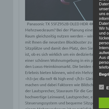
Daten
unser
uns e
infor
Panasonic TX 55FZ952B OLED HDR 4K Ultra H
Daten
Wir h
Mehrzweckraum?
Bei der Planung eines Kinorau
und o
Raum gleichzeitig nutzen werden – wird es nur I
lücke
mit Ihnen die neuesten Blockbuster zu genießen
perso
Sitzplätze und damit den Platz, den Sie benötigen
Inter
aufwe
ist, ob es sich wirklich um ein dediziertes Hei
Aus d
einer schönen Wohnumgebung in ein privates Kino
perso
den Luxus-Heimkinomarkt. Die beiden sind sehr 
telef
Erlebnis bieten können, wird ein Mehrzweckra
Begr
<h3>jvc dla-nx9 4k high-end </h3>
Gleichzeitig
machen und dabei Faktoren wie Bildschirmgröße,
Die D
E
Europ
der Lautsprecher, Stauraum für die Geräte und A
Daten
hochwertige Leinwand, Lautsprecher, einen AV-R
Daten
Steuerungssystem und bequeme Sitzgelegenheit
Kunde
dies 
einem Mehrzweckraum ist es natürlich schwierige