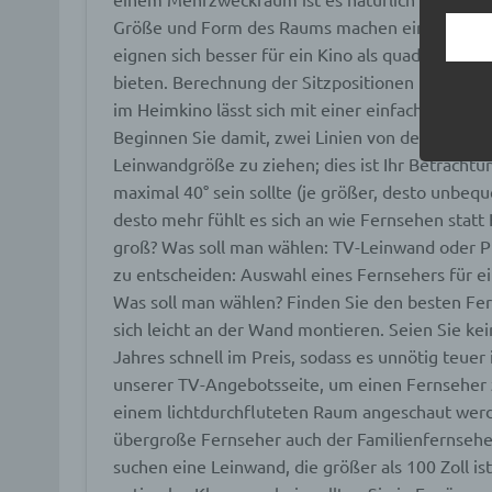
Begrif
Größe und Form des Raums machen einen großen
Wir v
eignen sich besser für ein Kino als quadratische 
folge
bieten. Berechnung der Sitzpositionen im Verh
im Heimkino lässt sich mit einer einfachen Glei
a) p
Beginnen Sie damit, zwei Linien von der geschä
Leinwandgröße zu ziehen; dies ist Ihr Betrachtung
Perso
maximal 40° sein sollte (je größer, desto unbequ
ident
desto mehr fühlt es sich an wie Fernsehen stat
„betro
Perso
groß?
Was soll man wählen: TV-Leinwand oder Pr
Zuord
zu entscheiden:
Auswahl eines Fernsehers für 
Stand
beson
Was soll man wählen? Finden Sie den besten Fer
genet
sich leicht an der Wand montieren. Seien Sie ke
Identi
Jahres schnell im Preis, sodass es unnötig teuer 
unserer TV-Angebotsseite, um einen Fernseher
b) b
einem lichtdurchfluteten Raum angeschaut werd
übergroße Fernseher auch der Familienfernseher
Betrof
suchen eine Leinwand, die größer als 100 Zoll is
Perso