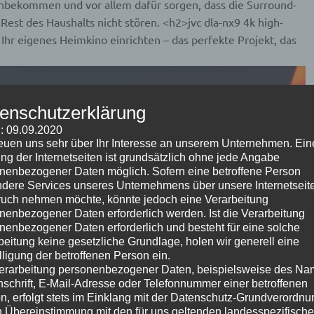
hinbekommen und vor allem dafür sorgen, dass die Surround-
st des Haushalts nicht stören. <h2>jvc dla-nx9 4k high-
Ihr eigenes Heimkino einrichten – das perfekte Projekt, das
enschutzerklärung
: 09.09.2020
reuen uns sehr über Ihr Interesse an unserem Unternehmen. Ein
ng der Internetseiten ist grundsätzlich ohne jede Angabe
nenbezogener Daten möglich. Sofern eine betroffene Person
dere Services unseres Unternehmens über unsere Internetseite
uch nehmen möchte, könnte jedoch eine Verarbeitung
nenbezogener Daten erforderlich werden. Ist die Verarbeitung
nenbezogener Daten erforderlich und besteht für eine solche
beitung keine gesetzliche Grundlage, holen wir generell eine
lligung der betroffenen Person ein.
erarbeitung personenbezogener Daten, beispielsweise des Na
nschrift, E-Mail-Adresse oder Telefonnummer einer betroffenen
n, erfolgt stets im Einklang mit der Datenschutz-Grundverordnu
n Übereinstimmung mit den für uns geltenden landesspezifisch