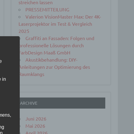
streichen lassen
PRESSEMITTEILUNG
Valerion VisionMaster Max: Der 4K-
Laserprojektor im Test & Vergleich
2025
Graffiti an Fassaden: Folgen und
professionelle Lösungen durch
FarbDesign Maaß GmbH
Akustikbehandlung: DIY-
e
Anleitungen zur Optimierung des
Raumklangs
 in
ARCHIVE
mens,
Juni 2026
Mai 2026
ng
April 2026
en