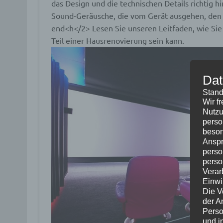
das Design und die technischen Details richtig 
Sound-Geräusche, die vom Gerät ausgehen, den Re
end<h</2> Lesen Sie unseren Leitfaden, wie Sie 
Teil einer Hausrenovierung sein kann.
Dat
Stand
Wir f
Nutzu
perso
beson
Anspr
perso
perso
Verar
Einwi
Die V
der A
Perso
und i