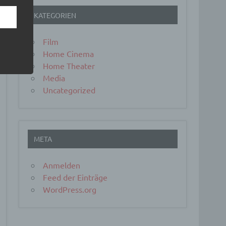
KATEGORIEN
Film
Home Cinema
Home Theater
Media
Uncategorized
er, zu
en
en,
META
Anmelden
Feed der Einträge
WordPress.org
e
ng