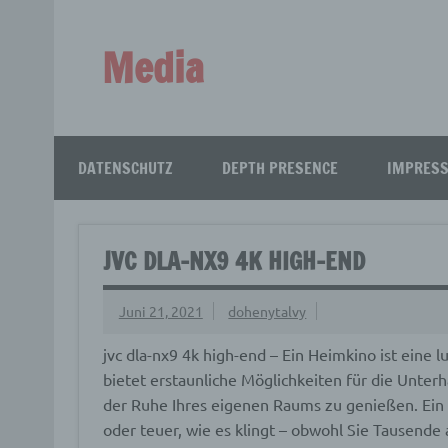
Zum
Inhalt
springen
Media
Aus aller Welt!
DATENSCHUTZ
DEPTH PRESENCE
IMPRES
JVC DLA-NX9 4K HIGH-END
Juni 21, 2021
dohenytalvy
jvc dla-nx9 4k high-end – Ein Heimkino ist eine 
bietet erstaunliche Möglichkeiten für die Unterh
der Ruhe Ihres eigenen Raums zu genießen. Ein H
oder teuer, wie es klingt – obwohl Sie Tausend