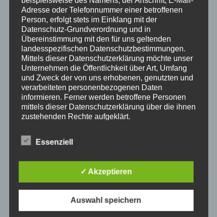
Adresse oder Telefonnummer einer betroffenen
Person, erfolgt stets im Einklang mit der
Datenschutz-Grundverordnung und in
Übereinstimmung mit den für uns geltenden
landesspezifischen Datenschutzbestimmungen.
Mittels dieser Datenschutzerklärung möchte unser
Unternehmen die Öffentlichkeit über Art, Umfang
und Zweck der von uns erhobenen, genutzten und
verarbeiteten personenbezogenen Daten
informieren. Ferner werden betroffene Personen
mittels dieser Datenschutzerklärung über die ihnen
zustehenden Rechte aufgeklärt.
Wir haben als für die Verarbeitung Verantwortlicher
Hier informieren
zahlreiche technische und organisatorische
Essenziell
Maßnahmen umgesetzt, um einen möglichst
Heimkino High End
Heimkino ist ein sehr populärer
lückenlosen Schutz der über diese Internetseite
Trend in unserer modernen, teilweise sehr digitalen
verarbeiteten personenbezogenen Daten
✓ Akzeptieren
sicherzustellen. Dennoch können Internetbasierte
Zeit. In unserem Haus sind die Wände mit Bildern von
Datenübertragungen grundsätzlich
Wasserfällen bedeckt, während wir auf einem Sofa
Sicherheitslücken aufweisen, sodass ein absoluter
liegen, auf dem Boden liegen blaue Schatten auf
Auswahl speichern
Schutz nicht gewährleistet werden kann. Aus
unseren Beinen. Mit Blick auf die Wände schweben wir
diesem Grund steht es jeder betroffenen Person