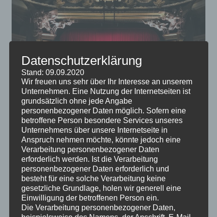
Datenschutzerklärung
Stand: 09.09.2020
Wir freuen uns sehr über Ihr Interesse an unserem
Unternehmen. Eine Nutzung der Internetseiten ist
grundsätzlich ohne jede Angabe
personenbezogener Daten möglich. Sofern eine
Es gibt noch lange kein entscheidendes Argument für
betroffene Person besondere Services unseres
oder gegen das Fernsehen, einige Experten meinen,
Unternehmens über unsere Internetseite in
dass wir uns anderen Freizeitbeschäftigungen
Anspruch nehmen möchte, könnte jedoch eine
Verarbeitung personenbezogener Daten
zuwenden sollten. Wenn Sie Fernsehen noch immer
erforderlich werden. Ist die Verarbeitung
entspannend finden, könnten Sie sich doch ein eigenes
personenbezogener Daten erforderlich und
Heimkino anschaffen.
besteht für eine solche Verarbeitung keine
gesetzliche Grundlage, holen wir generell eine
Einwilligung der betroffenen Person ein.
Die Verarbeitung personenbezogener Daten,
beispielsweise des Namens, der Anschrift, E-Mail-