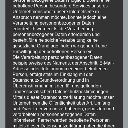
personenbezogener Daten möglich. Sofern eine
betroffene Person besondere Services unseres
Heimkinobau-Installation Mülheim an der Ruhr
Unternehmens über unsere Internetseite in
Anspruch nehmen möchte, könnte jedoch eine
Verarbeitung personenbezogener Daten
Heimkinobau in Mülheim an der Ruhr –
erforderlich werden. Ist die Verarbeitung
nichts von Stange sonder individuell
personenbezogener Daten erforderlich und
gestaltet
besteht für eine solche Verarbeitung keine
gesetzliche Grundlage, holen wir generell eine
Die beste Technik bedeutet nicht zwangsläufig das
Einwilligung der betroffenen Person ein.
beste Ergebnis, denn sind Raum, Technik und alle
Die Verarbeitung personenbezogener Daten,
Zubehörteile nicht exakt aufeinander abgestimmt, ist
beispielsweise des Namens, der Anschrift, E-Mail-
Adresse oder Telefonnummer einer betroffenen
das Endergebnis nur suboptimal. Wer schon deshalb
Person, erfolgt stets im Einklang mit der
aufs ganze gehen will, kommt nicht drum herum einen
Datenschutz-Grundverordnung und in
Heimkino-Spezialisten
zu engagieren, nur dieser weiß,
Übereinstimmung mit den für uns geltenden
worauf es ankommt, um ein professionelles Ergebnis zu
landesspezifischen Datenschutzbestimmungen.
Mittels dieser Datenschutzerklärung möchte unser
erzielen.
Unternehmen die Öffentlichkeit über Art, Umfang
und Zweck der von uns erhobenen, genutzten und
verarbeiteten personenbezogenen Daten
informieren. Ferner werden betroffene Personen
mittels dieser Datenschutzerklärung über die ihnen