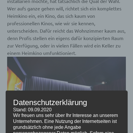
installarien möchte, hat tatsächlich die Qual der Wahl.
Wer aufs ganze gehen will, richtet sich ein komplettes
Heimkino ein, ein Kino, das sich kaum von
professionellen Kinos, wie wir sie kennen,
unterscheiden. Dafür reicht das Wohnzimmer kaum aus,
denn Profis stellen ein eigens dafür konzipierten Raum
zur Verfügung, oder in vielen Fällen wird ein Keller zu
einem Heimkino umfunktioniert.
Datenschutzerklärung
Stand: 09.09.2020
Wir freuen uns sehr über Ihr Interesse an unserem
Unternehmen. Eine Nutzung der Internetseiten ist
grundsätzlich ohne jede Angabe