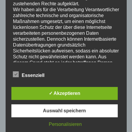
zustehenden Rechte aufgeklärt.
Wir haben als für die Verarbeitung Verantwortlicher
zahlreiche technische und organisatorische
Maßnahmen umgesetzt, um einen möglichst
lückenlosen Schutz der über diese Internetseite
verarbeiteten personenbezogenen Daten
sicherzustellen. Dennoch können Internetbasierte
Datenübertragungen grundsätzlich
Sicherheitslücken aufweisen, sodass ein absoluter
Schutz nicht gewährleistet werden kann. Aus
diesem Grund steht es jeder betroffenen Person
frei, personenbezogene Daten auch auf
alternativen Wegen, beispielsweise telefonisch, an
Essenziell
uns zu übermitteln.
Begriffsbestimmungen
✓ Akzeptieren
Die Datenschutzerklärung beruht auf den
Begrifflichkeiten, die durch den Europäischen
Auswahl speichern
Richtlinien- und Verordnungsgeber beim Erlass
der Datenschutz-Grundverordnung (DS-GVO)
Was braucht man für ein professionelles Heimkino in
verwendet wurden. Unsere Datenschutzerklärung
Personalisieren
Mülheim an der Ruhr? Ist der Raum vorbereitet, kommt
soll sowohl für die Öffentlichkeit als auch für