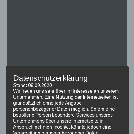
Datenschutzerklärung
Stand: 09.09.2020
Wir freuen uns sehr über Ihr Interesse an unserem
Unternehmen. Eine Nutzung der Internetseiten ist
grundsätzlich ohne jede Angabe
personenbezogener Daten möglich. Sofern eine
betroffene Person besondere Services unseres
Unternehmens über unsere Internetseite in
Was braucht man für ein professionelles Heimkino in
Anspruch nehmen möchte, könnte jedoch eine
Frankfurt am Main? Ist der Raum vorbereitet, kommt es
Verarbeitung personenbezogener Daten