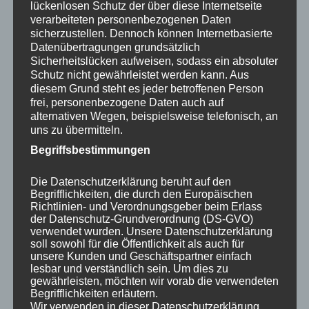
lückenlosen Schutz der über diese Internetseite
Trinnov
verarbeiteten personenbezogenen Daten
Yamaha
sicherzustellen. Dennoch können Internetbasierte
Datenübertragungen grundsätzlich
Sicherheitslücken aufweisen, sodass ein absoluter
Heimkino Lautsprecher
Heimkino Leinwände
Wenn Sie
Schutz nicht gewährleistet werden kann. Aus
in Frankfurt am Main ein Heimkino bauen oder
diesem Grund steht es jeder betroffenen Person
installieren möchten, dann lassen Sie sich von den
frei, personenbezogene Daten auch auf
Heimkino-Spezialisten von Takeoff Media
alternativen Wegen, beispielsweise telefonisch, an
uns zu übermitteln.
GmbH beraten. Tel: 06746 / 3419641
Begriffsbestimmungen
Allgemein
Die Datenschutzerklärung beruht auf den
HEIMKINOBAU-INSTALLATION FRANKFURT
Begrifflichkeiten, die durch den Europäischen
Richtlinien- und Verordnungsgeber beim Erlass
AM MAIN
der Datenschutz-Grundverordnung (DS-GVO)
verwendet wurden. Unsere Datenschutzerklärung
soll sowohl für die Öffentlichkeit als auch für
September 14, 2020
dohenytalvy
unsere Kunden und Geschäftspartner einfach
lesbar und verständlich sein. Um dies zu
Heimkinobau-Installation Frankfurt am Main – Was tun,
gewährleisten, möchten wir vorab die verwendeten
Begrifflichkeiten erläutern.
wenn man nicht mehr ins Kino gehen kann? Immer
Wir verwenden in dieser Datenschutzerklärung