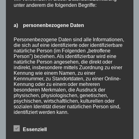
mehr Menschen richten sich Zuhause ein eigenes Kino
unter anderem die folgenden Begriffe:
ein und reagieren möglicherweise so auf die aktuelle
Situation.
Wer sich ein eigenes Kino Zuhause bauen
möchte, hat tatsächlich die Qual der Wahl. Wer aufs
a) personenbezogene Daten
ganze gehen will, richtet sich ein komplettes Heimkino
Personenbezogene Daten sind alle Informationen,
ein, ein Kino, das sich kaum von professionellen Kinos,
die sich auf eine identifizierte oder identifizierbare
wie wir sie kennen, unterscheiden. Dafür reicht das
natürliche Person (im Folgenden „betroffene
Wohnzimmer kaum aus, denn Profis stellen ein eigens
Person") beziehen. Als identifizierbar wird eine
natürliche Person angesehen, die direkt oder
dafür konzipierten Raum zur Verfügung, oder in vielen
indirekt, insbesondere mittels Zuordnung zu einer
Fällen wird ein Keller zu einem Heimkino
Kennung wie einem Namen, zu einer
Kennnummer, zu Standortdaten, zu einer Online-
umfunktioniert.
Kennung oder zu einem oder mehreren
besonderen Merkmalen, die Ausdruck der
physischen, physiologischen, genetischen,
psychischen, wirtschaftlichen, kulturellen oder
sozialen Identität dieser natürlichen Person sind,
identifiziert werden kann.
Essenziell
b) betroffene Person