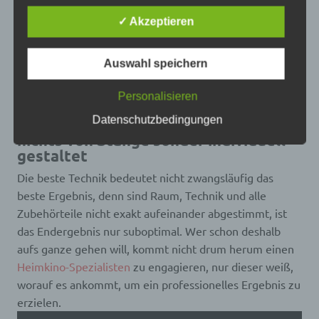
Betroffene Person ist jede identifizierte oder
✓ Akzeptieren
identifizierbare natürliche Person, deren
personenbezogene Daten von dem für die
Verarbeitung Verantwortlichen verarbeitet werden.
Auswahl speichern
Heimkinobau-Installation Frankfurt am Main
Personalisieren
c) Verarbeitung
Datenschutzbedingungen
Heimkinobau in Frankfurt am Main –
Verarbeitung ist jeder mit oder ohne Hilfe
nichts von Stange sonder individuell
automatisierter Verfahren ausgeführte Vorgang
gestaltet
oder jede solche Vorgangsreihe im
Zusammenhang mit personenbezogenen Daten
Die beste Technik bedeutet nicht zwangsläufig das
wie das Erheben, das Erfassen, die Organisation,
beste Ergebnis, denn sind Raum, Technik und alle
das Ordnen, die Speicherung, die Anpassung oder
Veränderung, das Auslesen, das Abfragen, die
Zubehörteile nicht exakt aufeinander abgestimmt, ist
Verwendung, die Offenlegung durch Übermittlung,
das Endergebnis nur suboptimal. Wer schon deshalb
Verbreitung oder eine andere Form der
aufs ganze gehen will, kommt nicht drum herum einen
Bereitstellung, den Abgleich oder die Verknüpfung,
die Einschränkung, das Löschen oder die
Heimkino-Spezialisten
zu engagieren, nur dieser weiß,
Vernichtung.
worauf es ankommt, um ein professionelles Ergebnis zu
erzielen.