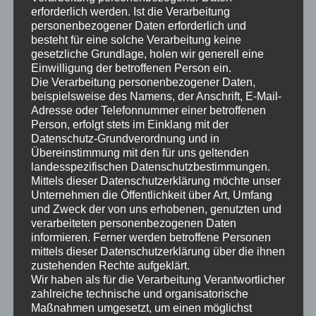
zur Technik:
Welcher
Heimkinprojektor
ist für mich
erforderlich werden. Ist die Verarbeitung
personenbezogener Daten erforderlich und
geeignet?:
besteht für eine solche Verarbeitung keine
Sony
gesetzliche Grundlage, holen wir generell eine
JVC
Einwilligung der betroffenen Person ein.
Epson
Die Verarbeitung personenbezogener Daten,
beispielsweise des Namens, der Anschrift, E-Mail-
Adresse oder Telefonnummer einer betroffenen
Elektronik:
Person, erfolgt stets im Einklang mit der
Anthem
Datenschutz-Grundverordnung und in
Arcam
Übereinstimmung mit den für uns geltenden
landesspezifischen Datenschutzbestimmungen.
Datasat
Mittels dieser Datenschutzerklärung möchte unser
Denon
Unternehmen die Öffentlichkeit über Art, Umfang
Marantz
und Zweck der von uns erhobenen, genutzten und
NAD
verarbeiteten personenbezogenen Daten
informieren. Ferner werden betroffene Personen
Parasound
mittels dieser Datenschutzerklärung über die ihnen
Pro-Ject
zustehenden Rechte aufgeklärt.
Rotel
Wir haben als für die Verarbeitung Verantwortlicher
Sony
zahlreiche technische und organisatorische
Maßnahmen umgesetzt, um einen möglichst
Storm Audio