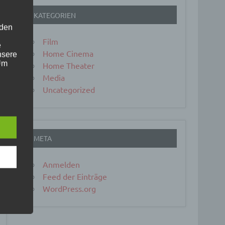
KATEGORIEN
 den
Film
e
Home Cinema
nsere
 Um
Home Theater
Media
Uncategorized
META
Anmelden
Feed der Einträge
WordPress.org
er, zu
en
en,