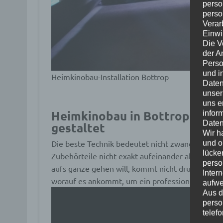
perso
perso
Verar
Einwi
Die V
der A
Perso
und i
Heimkinobau-Installation Bottrop
Daten
unser
uns e
Heimkinobau in Bottrop – nich
infor
Daten
gestaltet
Wir h
Die beste Technik bedeutet nicht zwangsläufig d
und o
lücke
Zubehörteile nicht exakt aufeinander abgestimm
perso
aufs ganze gehen will, kommt nicht drum heru
Inter
worauf es ankommt, um ein professionelles Erge
aufwe
Aus d
perso
telef