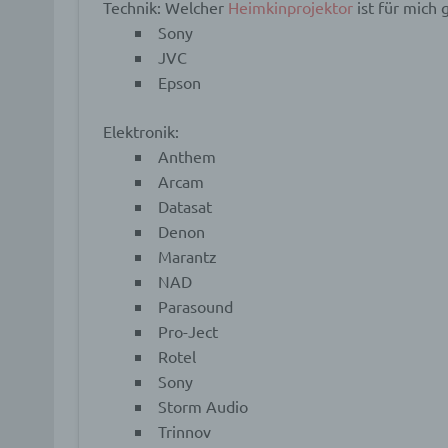
Technik:
Welcher
Heimkinprojektor
ist für mich 
Identi
Sony
JVC
b) b
Epson
Betrof
Elektronik:
Perso
Veran
Anthem
Arcam
Datasat
c) V
Denon
Marantz
Verar
NAD
ausge
mit p
Parasound
Organ
Pro-Ject
Verän
Offen
Rotel
Berei
Sony
Lösch
Storm Audio
Trinnov