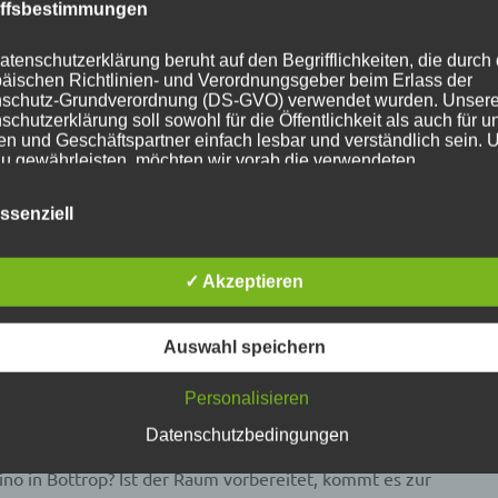
iffsbestimmungen
atenschutzerklärung beruht auf den Begrifflichkeiten, die durch
äischen Richtlinien- und Verordnungsgeber beim Erlass der
schutz-Grundverordnung (DS-GVO) verwendet wurden. Unser
schutzerklärung soll sowohl für die Öffentlichkeit als auch für u
n und Geschäftspartner einfach lesbar und verständlich sein.
zu gewährleisten, möchten wir vorab die verwendeten
flichkeiten erläutern.
erwenden in dieser Datenschutzerklärung unter anderem die
ssenziell
nden Begriffe:
✓ Akzeptieren
ersonenbezogene Daten
nenbezogene Daten sind alle Informationen, die sich auf eine
Auswahl speichern
ifizierte oder identifizierbare natürliche Person (im Folgenden
ffene Person") beziehen. Als identifizierbar wird eine natürliche
Personalisieren
n angesehen, die direkt oder indirekt, insbesondere mittels
nung zu einer Kennung wie einem Namen, zu einer Kennnumm
Datenschutzbedingungen
ortdaten, zu einer Online-Kennung oder zu einem oder mehrer
deren Merkmalen, die Ausdruck der physischen, physiologisch
no in Bottrop? Ist der Raum vorbereitet, kommt es zur
ischen, psychischen, wirtschaftlichen, kulturellen oder sozialen