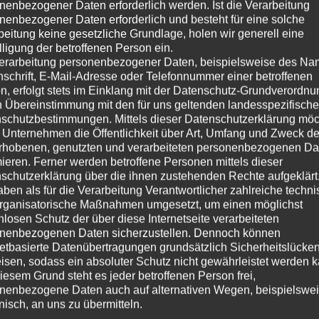
nenbezogener Daten erforderlich werden. Ist die Verarbeitung
nenbezogener Daten erforderlich und besteht für eine solche
beitung keine gesetzliche Grundlage, holen wir generell eine
lligung der betroffenen Person ein.
erarbeitung personenbezogener Daten, beispielsweise des Na
nschrift, E-Mail-Adresse oder Telefonnummer einer betroffenen
n, erfolgt stets im Einklang mit der Datenschutz-Grundverordnu
n Übereinstimmung mit den für uns geltenden landesspezifisch
schutzbestimmungen. Mittels dieser Datenschutzerklärung mö
 Unternehmen die Öffentlichkeit über Art, Umfang und Zweck de
rhobenen, genutzten und verarbeiteten personenbezogenen Da
ts von Stange sonder individuell
mieren. Ferner werden betroffene Personen mittels dieser
schutzerklärung über die ihnen zustehenden Rechte aufgeklärt
aben als für die Verarbeitung Verantwortlicher zahlreiche techn
as beste Ergebnis, denn sind Raum, Technik und alle
rganisatorische Maßnahmen umgesetzt, um einen möglichst
nlosen Schutz der über diese Internetseite verarbeiteten
t, ist das Endergebnis nur suboptimal. Wer schon deshalb
nenbezogenen Daten sicherzustellen. Dennoch können
m einen
Heimkino-Spezialisten
zu engagieren, nur dieser weiß,
netbasierte Datenübertragungen grundsätzlich Sicherheitslücke
bnis zu erzielen.
isen, sodass ein absoluter Schutz nicht gewährleistet werden k
iesem Grund steht es jeder betroffenen Person frei,
nenbezogene Daten auch auf alternativen Wegen, beispielswe
onisch, an uns zu übermitteln.