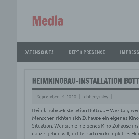
Zum
Inhalt
springen
Media
Aus aller Welt!
DATENSCHUTZ
DEPTH PRESENCE
IMPRES
HEIMKINOBAU-INSTALLATION BOT
September 14, 2020
dohenytalvy
Heimkinobau-Installation Bottrop – Was tun, w
Menschen richten sich Zuhause ein eigenes Kino 
Situation.
Wer sich ein eigenes Kino Zuhause insta
ganze gehen will, richtet sich ein komplettes He