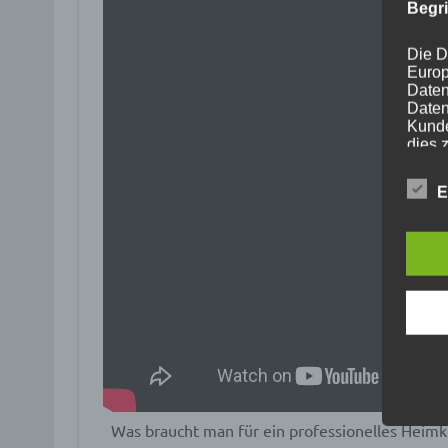
Begr
Die D
Europ
Daten
Daten
Kunde
dies 
Begrif
Wir v
E
folge
a) p
Perso
ident
„betro
Perso
Zuord
Stand
beson
Was braucht man für ein professionelles Heimki
genet