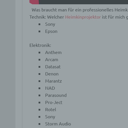
Identi
Was braucht man für ein professionelles Heimk
Technik:
Welcher
Heimkinprojektor
ist für mich 
b) b
Sony
Epson
Betrof
Perso
Elektronik:
Veran
Anthem
Arcam
c) V
Datasat
Denon
Verar
Marantz
ausge
NAD
mit p
Organ
Parasound
Verän
Pro-Ject
Offen
Rotel
Berei
Lösch
Sony
Storm Audio