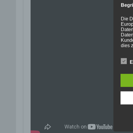
Begr
Die D
Europ
Daten
Daten
Kunde
dies 
Begrif
Wir v
E
folge
a) p
Perso
ident
„betro
Perso
Zuord
Stand
beson
genet