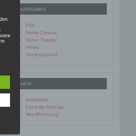
KATEGORIEN
 den
Film
e
Home Cinema
nsere
Home Theater
 Um
Media
Uncategorized
META
Anmelden
Feed der Einträge
WordPress.org
er, zu
en
en,