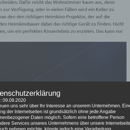
erscheiden. Dafür reicht das Wohnzimmer kaum aus, denn
 zur Verfügung, oder in vielen Fällen wird ein Keller zu
an den den richtigen Heimkino-Projektor, der auf die
n Heimkinobauer dabei das richtige Gerät zu finden. Nicht
ren, um ein perfektes Kinoerlebnis zu erzielen. Das kann nur
enschutzerklärung
: 09.09.2020
reuen uns sehr über Ihr Interesse an unserem Unternehmen. Ein
ng der Internetseiten ist grundsätzlich ohne jede Angabe
nenbezogener Daten möglich. Sofern eine betroffene Person
dere Services unseres Unternehmens über unsere Internetseite
uch nehmen möchte, könnte jedoch eine Verarbeitung