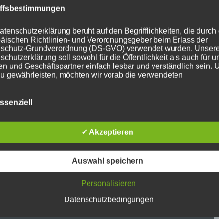
iffsbestimmungen
atenschutzerklärung beruht auf den Begrifflichkeiten, die durch
äischen Richtlinien- und Verordnungsgeber beim Erlass der
schutz-Grundverordnung (DS-GVO) verwendet wurden. Unser
schutzerklärung soll sowohl für die Öffentlichkeit als auch für u
n und Geschäftspartner einfach lesbar und verständlich sein.
zu gewährleisten, möchten wir vorab die verwendeten
flichkeiten erläutern.
erwenden in dieser Datenschutzerklärung unter anderem die
ssenziell
nden Begriffe:
✓ Akzeptieren
ersonenbezogene Daten
nenbezogene Daten sind alle Informationen, die sich auf eine
Auswahl speichern
ifizierte oder identifizierbare natürliche Person (im Folgenden
ffene Person") beziehen. Als identifizierbar wird eine natürliche
n angesehen, die direkt oder indirekt, insbesondere mittels
Personalisieren
nung zu einer Kennung wie einem Namen, zu einer Kennnumm
Datenschutzbedingungen
ortdaten, zu einer Online-Kennung oder zu einem oder mehrer
deren Merkmalen, die Ausdruck der physischen, physiologisch
ischen, psychischen, wirtschaftlichen, kulturellen oder sozialen