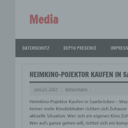
Zum
Inhalt
springen
Media
Aus aller Welt!
DATENSCHUTZ
DEPTH PRESENCE
IMPRES
HEIMKINO-POJEKTOR KAUFEN IN 
Juni 21, 2021
dohenytalvy
Heimkino-Pojektor Kaufen in Saarbrücken – Was
Immer mehr Kinoliebhaber richten sich Zuhause e
aktuelle Situation.
Wer sich ein eigenes Kino Zuh
Wer aufs ganze gehen will, richtet sich ein komp