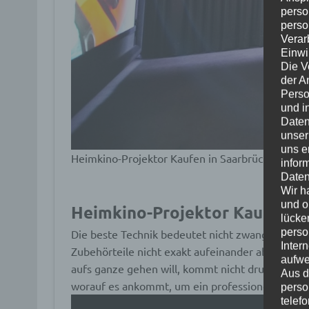
perso
perso
Verar
Einwi
Die V
der A
Perso
und i
Daten
unser
uns e
Heimkino-Projektor Kaufen in Saarbrücken
infor
Daten
Wir h
und o
Heimkino-Projektor Kaufen in
lücke
perso
Die beste Technik bedeutet nicht zwangsläufig d
Inter
Zubehörteile nicht exakt aufeinander abgestimm
aufwe
aufs ganze gehen will, kommt nicht drum heru
Aus d
worauf es ankommt, um ein professionelles Erge
perso
telef