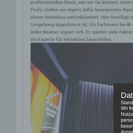
professionellen Kinos, wie wir sie kennen, unt
Profis stellen ein eigens dafür konzipierten Raum
einem Heimkino umfunktioniert. Hier benötigt m
Umgebung abgestimmt ist. Ein Fachmann berät de
jeder Beamer eignet sich. Es spielen viele Fakto
ein Experte für Heimkinos beaurteilen.
Dat
Stand
Wir f
Nutzu
perso
beson
Anspr