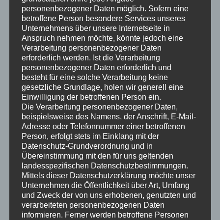
personenbezogener Daten möglich. Sofern eine
betroffene Person besondere Services unseres
Unternehmens über unsere Internetseite in
Anspruch nehmen möchte, könnte jedoch eine
Verarbeitung personenbezogener Daten
erforderlich werden. Ist die Verarbeitung
personenbezogener Daten erforderlich und
Heimkino-Projektor Kaufen in Erfurt
besteht für eine solche Verarbeitung keine
gesetzliche Grundlage, holen wir generell eine
Einwilligung der betroffenen Person ein.
Heimkino-Projektor Kaufen in Erfurt –
Die Verarbeitung personenbezogener Daten,
Professionell beraten
beispielsweise des Namens, der Anschrift, E-Mail-
Adresse oder Telefonnummer einer betroffenen
Die beste Technik bedeutet nicht zwangsläufig das
Person, erfolgt stets im Einklang mit der
beste Ergebnis, denn sind Raum, Technik und alle
Datenschutz-Grundverordnung und in
Übereinstimmung mit den für uns geltenden
Zubehörteile nicht exakt aufeinander abgestimmt, ist
landesspezifischen Datenschutzbestimmungen.
das Endergebnis nur suboptimal. Wer schon deshalb
Mittels dieser Datenschutzerklärung möchte unser
aufs ganze gehen will, kommt nicht drum herum einen
Unternehmen die Öffentlichkeit über Art, Umfang
Heimkino-Spezialisten
zu engagieren, nur dieser weiß,
und Zweck der von uns erhobenen, genutzten und
verarbeiteten personenbezogenen Daten
worauf es ankommt, um ein professionelles Ergebnis zu
informieren. Ferner werden betroffene Personen
erzielen.