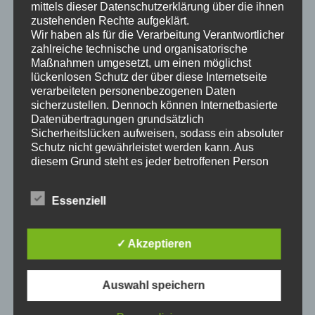
mittels dieser Datenschutzerklärung über die ihnen
zustehenden Rechte aufgeklärt.
Wir haben als für die Verarbeitung Verantwortlicher
zahlreiche technische und organisatorische
Maßnahmen umgesetzt, um einen möglichst
lückenlosen Schutz der über diese Internetseite
verarbeiteten personenbezogenen Daten
sicherzustellen. Dennoch können Internetbasierte
Datenübertragungen grundsätzlich
Sicherheitslücken aufweisen, sodass ein absoluter
Schutz nicht gewährleistet werden kann. Aus
diesem Grund steht es jeder betroffenen Person
frei, personenbezogene Daten auch auf
alternativen Wegen, beispielsweise telefonisch, an
Essenziell
uns zu übermitteln.
Begriffsbestimmungen
✓ Akzeptieren
Die Datenschutzerklärung beruht auf den
Begrifflichkeiten, die durch den Europäischen
Richtlinien- und Verordnungsgeber beim Erlass
Auswahl speichern
der Datenschutz-Grundverordnung (DS-GVO)
verwendet wurden. Unsere Datenschutzerklärung