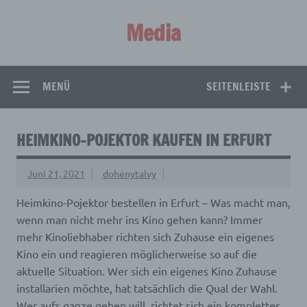
Zum
Inhalt
Media
springen
Aus aller Welt!
MENÜ
SEITENLEISTE
HEIMKINO-POJEKTOR KAUFEN IN ERFURT
Juni 21, 2021
dohenytalvy
Heimkino-Pojektor bestellen in Erfurt – Was macht man,
wenn man nicht mehr ins Kino gehen kann? Immer
mehr Kinoliebhaber richten sich Zuhause ein eigenes
Kino ein und reagieren möglicherweise so auf die
aktuelle Situation.
Wer sich ein eigenes Kino Zuhause
installarien möchte, hat tatsächlich die Qual der Wahl.
Wer aufs ganze gehen will, richtet sich ein komplettes