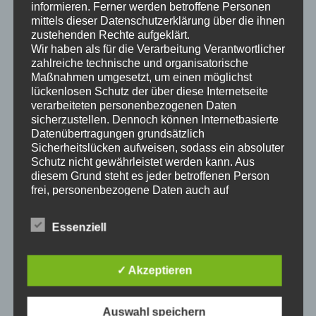
worauf es ankommt, um ein professionelles Ergebnis zu
informieren. Ferner werden betroffene Personen
erzielen.
mittels dieser Datenschutzerklärung über die ihnen
zustehenden Rechte aufgeklärt.
Wir haben als für die Verarbeitung Verantwortlicher
zahlreiche technische und organisatorische
Maßnahmen umgesetzt, um einen möglichst
lückenlosen Schutz der über diese Internetseite
verarbeiteten personenbezogenen Daten
sicherzustellen. Dennoch können Internetbasierte
Datenübertragungen grundsätzlich
Sicherheitslücken aufweisen, sodass ein absoluter
Schutz nicht gewährleistet werden kann. Aus
diesem Grund steht es jeder betroffenen Person
frei, personenbezogene Daten auch auf
alternativen Wegen, beispielsweise telefonisch, an
uns zu übermitteln.
Essenziell
Begriffsbestimmungen
✓ Akzeptieren
Die Datenschutzerklärung beruht auf den
Begrifflichkeiten, die durch den Europäischen
Richtlinien- und Verordnungsgeber beim Erlass
der Datenschutz-Grundverordnung (DS-GVO)
Auswahl speichern