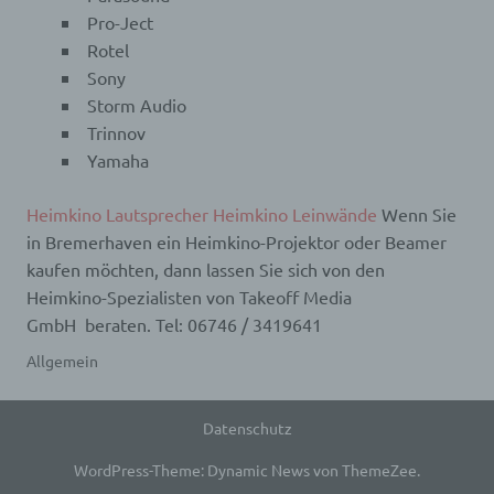
sozialen Identität dieser natürlichen Person sind,
Pro-Ject
identifiziert werden kann.
Rotel
Sony
Storm Audio
b) betroffene Person
Trinnov
Yamaha
Betroffene Person ist jede identifizierte oder
identifizierbare natürliche Person, deren
personenbezogene Daten von dem für die
Heimkino Lautsprecher
Heimkino Leinwände
Wenn Sie
Verarbeitung Verantwortlichen verarbeitet werden.
in Bremer­haven ein Heimkino-Projektor oder Beamer
kaufen möchten, dann lassen Sie sich von den
c) Verarbeitung
Heimkino-Spezialisten von Takeoff Media
GmbH beraten. Tel: 06746 / 3419641
Verarbeitung ist jeder mit oder ohne Hilfe
automatisierter Verfahren ausgeführte Vorgang
Allgemein
oder jede solche Vorgangsreihe im
Zusammenhang mit personenbezogenen Daten
wie das Erheben, das Erfassen, die Organisation,
Datenschutz
das Ordnen, die Speicherung, die Anpassung oder
Veränderung, das Auslesen, das Abfragen, die
WordPress-Theme: Dynamic News von ThemeZee.
Verwendung, die Offenlegung durch Übermittlung,