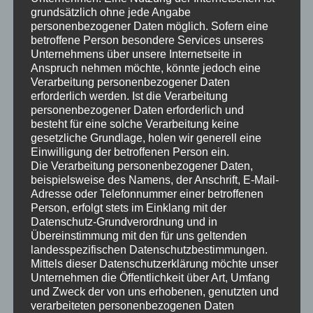
grundsätzlich ohne jede Angabe
personenbezogener Daten möglich. Sofern eine
betroffene Person besondere Services unseres
Unternehmens über unsere Internetseite in
Anspruch nehmen möchte, könnte jedoch eine
Verarbeitung personenbezogener Daten
erforderlich werden. Ist die Verarbeitung
personenbezogener Daten erforderlich und
Heimkino-Projektor Kaufen in Bremer­haven
besteht für eine solche Verarbeitung keine
gesetzliche Grundlage, holen wir generell eine
Einwilligung der betroffenen Person ein.
Die Verarbeitung personenbezogener Daten,
Heimkino-Projektor Kaufen in
beispielsweise des Namens, der Anschrift, E-Mail-
Bremer­haven – Professionell beraten
Adresse oder Telefonnummer einer betroffenen
Person, erfolgt stets im Einklang mit der
Die beste Technik bedeutet nicht zwangsläufig das
Datenschutz-Grundverordnung und in
beste Ergebnis, denn sind Raum, Technik und alle
Übereinstimmung mit den für uns geltenden
Zubehörteile nicht exakt aufeinander abgestimmt, ist
landesspezifischen Datenschutzbestimmungen.
das Endergebnis nur suboptimal. Wer schon deshalb
Mittels dieser Datenschutzerklärung möchte unser
Unternehmen die Öffentlichkeit über Art, Umfang
aufs ganze gehen will, kommt nicht drum herum einen
und Zweck der von uns erhobenen, genutzten und
Heimkino-Spezialisten
zu engagieren, nur dieser weiß,
verarbeiteten personenbezogenen Daten