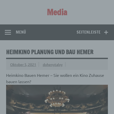
Zum
Inhalt
Media
springen
Aus aller Welt!
MENÜ
SEITENLEISTE
HEIMKINO PLANUNG UND BAU HEMER
Oktober 5, 2021
dohenytalvy
Heimkino Bauen Hemer – Sie wollen ein Kino Zuhause
bauen lassen?