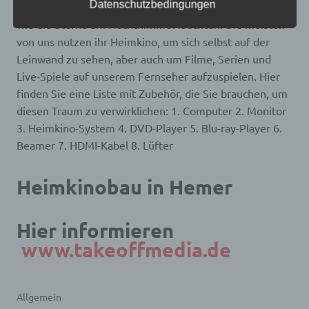
Datenschutzbedingungen
nicht gerade aus dem Fenster unseres Hauses schauen,
alternativen Wegen, beispielsweise telefonisch, an
uns zu übermitteln.
wie die Sterne am Nachthimmel leuchten. Die meisten
von uns nutzen ihr Heimkino, um sich selbst auf der
Begriffsbestimmungen
Leinwand zu sehen, aber auch um Filme, Serien und
Die Datenschutzerklärung beruht auf den
Live-Spiele auf unserem Fernseher aufzuspielen. Hier
Begrifflichkeiten, die durch den Europäischen
finden Sie eine Liste mit Zubehör, die Sie brauchen, um
Richtlinien- und Verordnungsgeber beim Erlass
diesen Traum zu verwirklichen: 1. Computer 2. Monitor
der Datenschutz-Grundverordnung (DS-GVO)
verwendet wurden. Unsere Datenschutzerklärung
3. Heimkino-System 4. DVD-Player 5. Blu-ray-Player 6.
soll sowohl für die Öffentlichkeit als auch für
Beamer 7. HDMI-Kabel 8. Lüfter
unsere Kunden und Geschäftspartner einfach
lesbar und verständlich sein. Um dies zu
gewährleisten, möchten wir vorab die verwendeten
Heimkinobau in Hemer
Begrifflichkeiten erläutern.
Wir verwenden in dieser Datenschutzerklärung
unter anderem die folgenden Begriffe:
Hier informieren
www.takeoffmedia.de
a) personenbezogene Daten
Personenbezogene Daten sind alle Informationen,
Allgemein
die sich auf eine identifizierte oder identifizierbare