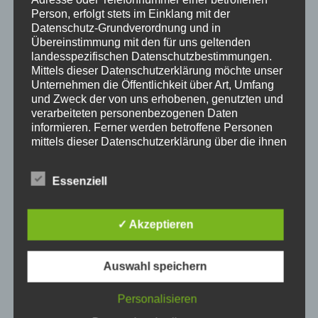
Person, erfolgt stets im Einklang mit der
Datenschutz-Grundverordnung und in
Übereinstimmung mit den für uns geltenden
landesspezifischen Datenschutzbestimmungen.
Mittels dieser Datenschutzerklärung möchte unser
Unternehmen die Öffentlichkeit über Art, Umfang
und Zweck der von uns erhobenen, genutzten und
verarbeiteten personenbezogenen Daten
informieren. Ferner werden betroffene Personen
mittels dieser Datenschutzerklärung über die ihnen
zustehenden Rechte aufgeklärt.
Wir haben als für die Verarbeitung Verantwortlicher
Hier informieren
Essenziell
zahlreiche technische und organisatorische
Maßnahmen umgesetzt, um einen möglichst
Home Cinema Bauen Installieren
Heimkino ist ein
lückenlosen Schutz der über diese Internetseite
sehr populärer Trend in unserer modernen, teilweise
✓ Akzeptieren
verarbeiteten personenbezogenen Daten
sehr digitalen Zeit. In unserem Haus sind die Wände mit
sicherzustellen. Dennoch können Internetbasierte
Bildern von Wasserfällen bedeckt, während wir auf
Datenübertragungen grundsätzlich
Auswahl speichern
Sicherheitslücken aufweisen, sodass ein absoluter
einem Sofa liegen, auf dem Boden liegen blaue
Schutz nicht gewährleistet werden kann. Aus
Schatten auf unseren Beinen. Mit Blick auf die Wände
diesem Grund steht es jeder betroffenen Person
Personalisieren
schweben wir in unserem Wohnzimmer – wenn wir
frei, personenbezogene Daten auch auf