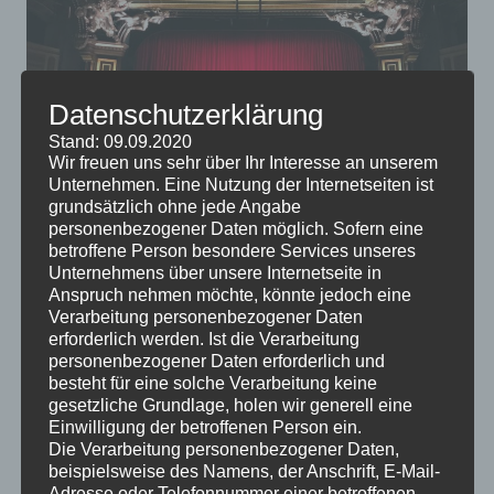
Datenschutzerklärung
Stand: 09.09.2020
Wir freuen uns sehr über Ihr Interesse an unserem
Unternehmen. Eine Nutzung der Internetseiten ist
grundsätzlich ohne jede Angabe
Es gibt noch lange kein entscheidendes Argument für
personenbezogener Daten möglich. Sofern eine
betroffene Person besondere Services unseres
oder gegen das Fernsehen, einige Experten meinen,
Unternehmens über unsere Internetseite in
dass wir uns anderen Freizeitbeschäftigungen
Anspruch nehmen möchte, könnte jedoch eine
zuwenden sollten. Wenn Sie Fernsehen noch immer
Verarbeitung personenbezogener Daten
entspannend finden, könnten Sie sich doch ein eigenes
erforderlich werden. Ist die Verarbeitung
personenbezogener Daten erforderlich und
Heimkino anschaffen.
besteht für eine solche Verarbeitung keine
gesetzliche Grundlage, holen wir generell eine
Einwilligung der betroffenen Person ein.
Die Verarbeitung personenbezogener Daten,
beispielsweise des Namens, der Anschrift, E-Mail-
Adresse oder Telefonnummer einer betroffenen