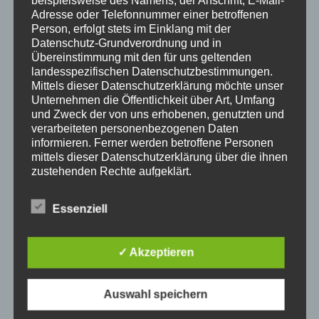
Adresse oder Telefonnummer einer betroffenen
Person, erfolgt stets im Einklang mit der
Datenschutz-Grundverordnung und in
Übereinstimmung mit den für uns geltenden
landesspezifischen Datenschutzbestimmungen.
Mittels dieser Datenschutzerklärung möchte unser
Unternehmen die Öffentlichkeit über Art, Umfang
und Zweck der von uns erhobenen, genutzten und
verarbeiteten personenbezogenen Daten
informieren. Ferner werden betroffene Personen
mittels dieser Datenschutzerklärung über die ihnen
zustehenden Rechte aufgeklärt.
Wir haben als für die Verarbeitung Verantwortlicher
Hier informieren
zahlreiche technische und organisatorische
Essenziell
Maßnahmen umgesetzt, um einen möglichst
Luxus Heimkino Bauen
Heimkino ist ein sehr populärer
lückenlosen Schutz der über diese Internetseite
Trend in unserer modernen, teilweise sehr digitalen
verarbeiteten personenbezogenen Daten
✓ Akzeptieren
sicherzustellen. Dennoch können Internetbasierte
Zeit. In unserem Haus sind die Wände mit Bildern von
Datenübertragungen grundsätzlich
Wasserfällen bedeckt, während wir auf einem Sofa
Sicherheitslücken aufweisen, sodass ein absoluter
liegen, auf dem Boden liegen blaue Schatten auf
Auswahl speichern
Schutz nicht gewährleistet werden kann. Aus
unseren Beinen. Mit Blick auf die Wände schweben wir
diesem Grund steht es jeder betroffenen Person