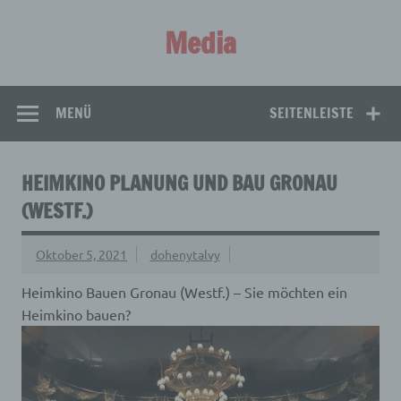
Zum
Inhalt
Media
springen
Aus aller Welt!
MENÜ
SEITENLEISTE
HEIMKINO PLANUNG UND BAU GRONAU
(WESTF.)
Oktober 5, 2021
dohenytalvy
Heimkino Bauen Gronau (Westf.) – Sie möchten ein
Heimkino bauen?