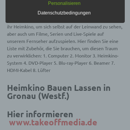
Personalisieren
frei, personenbezogene Daten auch auf
in unserem Wohnzimmer – wenn wir nicht gerade aus
alternativen Wegen, beispielsweise telefonisch, an
dem Fenster unseres Hauses schauen, wie die Sterne
Datenschutzbedingungen
uns zu übermitteln.
am Nachthimmel leuchten. Die meisten von uns nutzen
Begriffsbestimmungen
ihr Heimkino, um sich selbst auf der Leinwand zu sehen,
aber auch um Filme, Serien und Live-Spiele auf
Die Datenschutzerklärung beruht auf den
unserem Fernseher aufzuspielen. Hier finden Sie eine
Begrifflichkeiten, die durch den Europäischen
Richtlinien- und Verordnungsgeber beim Erlass
Liste mit Zubehör, die Sie brauchen, um diesen Traum
der Datenschutz-Grundverordnung (DS-GVO)
zu verwirklichen: 1. Computer 2. Monitor 3. Heimkino-
verwendet wurden. Unsere Datenschutzerklärung
System 4. DVD-Player 5. Blu-ray-Player 6. Beamer 7.
soll sowohl für die Öffentlichkeit als auch für
unsere Kunden und Geschäftspartner einfach
HDMI-Kabel 8. Lüfter
lesbar und verständlich sein. Um dies zu
gewährleisten, möchten wir vorab die verwendeten
Begrifflichkeiten erläutern.
Heimkino Bauen Lassen in
Wir verwenden in dieser Datenschutzerklärung
Gronau (Westf.)
unter anderem die folgenden Begriffe:
Hier informieren
a) personenbezogene Daten
www.takeoffmedia.de
Personenbezogene Daten sind alle Informationen,