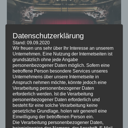
Datenschutzerklärung
Stand: 09.09.2020
Wir freuen uns sehr über Ihr Interesse an unserem
Unternehmen. Eine Nutzung der Internetseiten ist
grundsätzlich ohne jede Angabe
personenbezogener Daten möglich. Sofern eine
Es gibt noch lange kein entscheidendes Argument für
betroffene Person besondere Services unseres
oder gegen das Fernsehen, einige Experten meinen,
Unternehmens über unsere Internetseite in
dass wir uns anderen Freizeitbeschäftigungen
Anspruch nehmen möchte, könnte jedoch eine
Verarbeitung personenbezogener Daten
zuwenden sollten. Wenn Sie Fernsehen noch immer
erforderlich werden. Ist die Verarbeitung
entspannend finden, könnten Sie sich doch ein eigenes
personenbezogener Daten erforderlich und
Heimkino anschaffen.
besteht für eine solche Verarbeitung keine
gesetzliche Grundlage, holen wir generell eine
Einwilligung der betroffenen Person ein.
Die Verarbeitung personenbezogener Daten,
beispielsweise des Namens, der Anschrift, E-Mail-