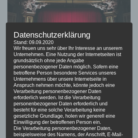
Datenschutzerklärung
Stand: 09.09.2020
Wir freuen uns sehr über Ihr Interesse an unserem
Unternehmen. Eine Nutzung der Internetseiten ist
grundsätzlich ohne jede Angabe
Es gibt noch lange kein entscheidendes Argument für
personenbezogener Daten möglich. Sofern eine
oder gegen das Fernsehen, einige Experten meinen,
betroffene Person besondere Services unseres
dass wir uns anderen Freizeitbeschäftigungen
Unternehmens über unsere Internetseite in
Anspruch nehmen möchte, könnte jedoch eine
zuwenden sollten. Wenn Sie Fernsehen noch immer
Verarbeitung personenbezogener Daten
entspannend finden, könnten Sie sich doch ein eigenes
erforderlich werden. Ist die Verarbeitung
Heimkino anschaffen.
personenbezogener Daten erforderlich und
besteht für eine solche Verarbeitung keine
gesetzliche Grundlage, holen wir generell eine
Einwilligung der betroffenen Person ein.
Die Verarbeitung personenbezogener Daten,
beispielsweise des Namens, der Anschrift, E-Mail-