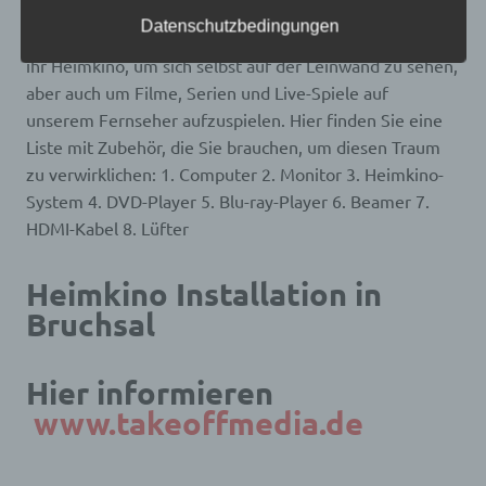
frei, personenbezogene Daten auch auf
dem Fenster unseres Hauses schauen, wie die Sterne
alternativen Wegen, beispielsweise telefonisch, an
Datenschutzbedingungen
am Nachthimmel leuchten. Die meisten von uns nutzen
uns zu übermitteln.
ihr Heimkino, um sich selbst auf der Leinwand zu sehen,
Begriffsbestimmungen
aber auch um Filme, Serien und Live-Spiele auf
unserem Fernseher aufzuspielen. Hier finden Sie eine
Die Datenschutzerklärung beruht auf den
Liste mit Zubehör, die Sie brauchen, um diesen Traum
Begrifflichkeiten, die durch den Europäischen
Richtlinien- und Verordnungsgeber beim Erlass
zu verwirklichen: 1. Computer 2. Monitor 3. Heimkino-
der Datenschutz-Grundverordnung (DS-GVO)
System 4. DVD-Player 5. Blu-ray-Player 6. Beamer 7.
verwendet wurden. Unsere Datenschutzerklärung
soll sowohl für die Öffentlichkeit als auch für
HDMI-Kabel 8. Lüfter
unsere Kunden und Geschäftspartner einfach
lesbar und verständlich sein. Um dies zu
gewährleisten, möchten wir vorab die verwendeten
Heimkino Installation in
Begrifflichkeiten erläutern.
Bruchsal
Wir verwenden in dieser Datenschutzerklärung
unter anderem die folgenden Begriffe:
Hier informieren
www.takeoffmedia.de
a) personenbezogene Daten
Personenbezogene Daten sind alle Informationen,
die sich auf eine identifizierte oder identifizierbare