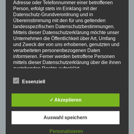
Adresse oder Telefonnummer einer betroffenen
Person, erfolgt stets im Einklang mit der
Datenschutz-Grundverordnung und in
Übereinstimmung mit den für uns geltenden
landesspezifischen Datenschutzbestimmungen.
Mittels dieser Datenschutzerklärung möchte unser
Unternehmen die Öffentlichkeit über Art, Umfang
und Zweck der von uns erhobenen, genutzten und
verarbeiteten personenbezogenen Daten
informieren. Ferner werden betroffene Personen
mittels dieser Datenschutzerklärung über die ihnen
zustehenden Rechte aufgeklärt.
Hier informieren
Wir haben als für die Verarbeitung Verantwortlicher
zahlreiche technische und organisatorische
Essenziell
Luxus Heimkino Bauen
Heimkino ist ein sehr populärer
Maßnahmen umgesetzt, um einen möglichst
Trend in unserer modernen, teilweise sehr digitalen
lückenlosen Schutz der über diese Internetseite
verarbeiteten personenbezogenen Daten
Zeit. In unserem Haus sind die Wände mit Bildern von
✓ Akzeptieren
sicherzustellen. Dennoch können Internetbasierte
Wasserfällen bedeckt, während wir auf einem Sofa
Datenübertragungen grundsätzlich
liegen, auf dem Boden liegen blaue Schatten auf
Sicherheitslücken aufweisen, sodass ein absoluter
Auswahl speichern
unseren Beinen. Mit Blick auf die Wände schweben wir
Schutz nicht gewährleistet werden kann. Aus
diesem Grund steht es jeder betroffenen Person
in unserem Wohnzimmer – wenn wir nicht gerade aus
Personalisieren