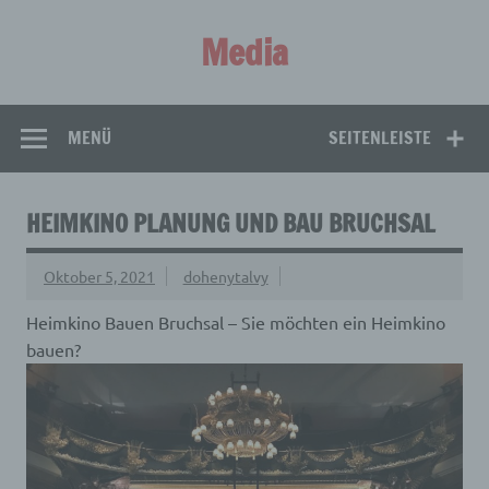
Zum
Inhalt
Media
springen
Aus aller Welt!
MENÜ
SEITENLEISTE
HEIMKINO PLANUNG UND BAU BRUCHSAL
Oktober 5, 2021
dohenytalvy
Heimkino Bauen Bruchsal – Sie möchten ein Heimkino
bauen?