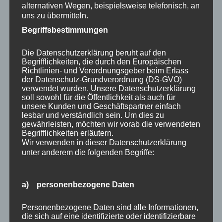
alternativen Wegen, beispielsweise telefonisch, an
Bau oder die Einrichtung eines eigenen Raums für Ihr
uns zu übermitteln.
Heimkino ein unterhaltsames Projekt mit großem
Begriffsbestimmungen
Gewinn sein. Bei diesen anspruchsvolleren
Heimkinoeinrichtungen werden besondere
Die Datenschutzerklärung beruht auf den
Überlegungen in Bezug auf die Bestuhlung und die
Begrifflichkeiten, die durch den Europäischen
Richtlinien- und Verordnungsgeber beim Erlass
Gesamtgestaltung des Raums angestellt, der oft mit
der Datenschutz-Grundverordnung (DS-GVO)
Filmdekoration und speziellem Stauraum für die
verwendet wurden. Unsere Datenschutzerklärung
Ausrüstung ausgestattet ist. Einige spezielle
soll sowohl für die Öffentlichkeit als auch für
unsere Kunden und Geschäftspartner einfach
Heimkinoräume sind sogar so konstruiert, dass sie den
lesbar und verständlich sein. Um dies zu
Klang isolieren und eine ideale Hörumgebung bieten.
gewährleisten, möchten wir vorab die verwendeten
Begrifflichkeiten erläutern.
Wir verwenden in dieser Datenschutzerklärung
unter anderem die folgenden Begriffe:
a) personenbezogene Daten
Personenbezogene Daten sind alle Informationen,
die sich auf eine identifizierte oder identifizierbare