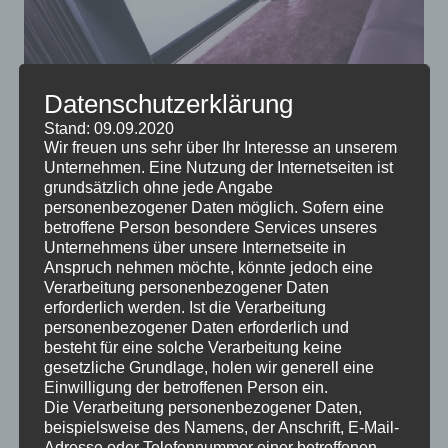
Datenschutzerklärung
Stand: 09.09.2020
Wir freuen uns sehr über Ihr Interesse an unserem
Ein maßgeschneidertes Heimkino-Setup kann dagegen
Unternehmen. Eine Nutzung der Internetseiten ist
grundsätzlich ohne jede Angabe
einen hochauflösenden Fernseher mit einem 16×9-
personenbezogener Daten möglich. Sofern eine
Breitbildformat im Kinostil, ein hochauflösendes
betroffene Person besondere Services unseres
Videoformat wie Blu-ray und einen Heimkino-Receiver
Unternehmens über unsere Internetseite in
mit mehreren Surround-Sound-Lautsprechern
Anspruch nehmen möchte, könnte jedoch eine
Verarbeitung personenbezogener Daten
umfassen. Einige fortschrittlichere Heimkinosysteme
erforderlich werden. Ist die Verarbeitung
umfassen ein Projektionssystem mit einer
personenbezogener Daten erforderlich und
Kinoleinwand, auf die das Bild projiziert wird.
besteht für eine solche Verarbeitung keine
Unabhängig davon, wie viel Sie in die Ausrüstung für Ihr
gesetzliche Grundlage, holen wir generell eine
Einwilligung der betroffenen Person ein.
Heimkino investieren, sollten Sie der Aufstellung Ihrer
Die Verarbeitung personenbezogener Daten,
Heimkino-Lautsprecher besondere Aufmerksamkeit
beispielsweise des Namens, der Anschrift, E-Mail-
schenken. Nichts ist so wichtig wie die Platzierung der
Adresse oder Telefonnummer einer betroffenen