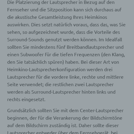
Die Platzierung der Lautsprecher in Bezug auf den
Fernseher und die Sitzposition kann sich durchaus auf
Verarbeitung ist jeder mit oder ohne Hilfe
automatisierter Verfahren ausgeführte Vorgang
die akustische Gesamtleistung Ihres Heimkinos
oder jede solche Vorgangsreihe im
auswirken. Dies setzt natürlich voraus, dass das, was Sie
Zusammenhang mit personenbezogenen Daten
wie das Erheben, das Erfassen, die Organisation,
sehen, so aufgezeichnet wurde, dass die Vorteile des
das Ordnen, die Speicherung, die Anpassung oder
Surround-Sounds genutzt werden können. Im Idealfall
Veränderung, das Auslesen, das Abfragen, die
sollten Sie mindestens fünf Breitbandlautsprecher und
Verwendung, die Offenlegung durch Übermittlung,
Verbreitung oder eine andere Form der
einen Subwoofer für die tiefen Frequenzen (den Klang,
Bereitstellung, den Abgleich oder die Verknüpfung,
den Sie tatsächlich spüren) haben. Bei dieser Art von
die Einschränkung, das Löschen oder die
Vernichtung.
Heimkino-Lautsprecherkonfiguration werden drei
Lautsprecher für die vordere linke, rechte und mittlere
Seite verwendet; die restlichen zwei Lautsprecher
d) Einschränkung der Verarbeitung
werden als Surround-Lautsprecher hinten links und
rechts eingesetzt.
Einschränkung der Verarbeitung ist die Markierung
gespeicherter personenbezogener Daten mit dem
Grundsätzlich sollten Sie mit dem Center-Lautsprecher
Ziel, ihre künftige Verarbeitung einzuschränken.
beginnen, der für die Verankerung der Bildschirmtöne
auf dem Bildschirm zuständig ist. Daher sollte dieser
e) Profiling
Lautsprecher entweder über dem Fernsehgerät, bei