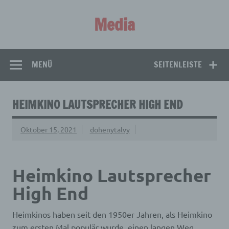
Zum
Inhalt
Media
springen
Aus aller Welt!
MENÜ
SEITENLEISTE
HEIMKINO LAUTSPRECHER HIGH END
Oktober 15, 2021
dohenytalvy
Heimkino Lautsprecher
High End
Heimkinos haben seit den 1950er Jahren, als Heimkino
zum ersten Mal populär wurde, einen langen Weg