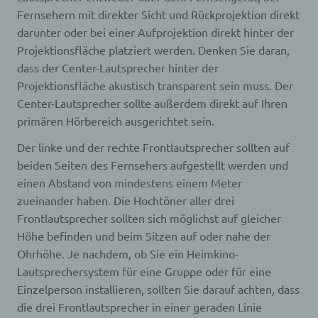
Fernsehern mit direkter Sicht und Rückprojektion direkt
Profiling ist jede Art der automatisierten
darunter oder bei einer Aufprojektion direkt hinter der
Verarbeitung personenbezogener Daten, die darin
Projektionsfläche platziert werden. Denken Sie daran,
besteht, dass diese personenbezogenen Daten
verwendet werden, um bestimmte persönliche
dass der Center-Lautsprecher hinter der
Aspekte, die sich auf eine natürliche Person
Projektionsfläche akustisch transparent sein muss. Der
beziehen, zu bewerten, insbesondere, um Aspekte
Center-Lautsprecher sollte außerdem direkt auf Ihren
bezüglich Arbeitsleistung, wirtschaftlicher Lage,
Gesundheit, persönlicher Vorlieben, Interessen,
primären Hörbereich ausgerichtet sein.
Zuverlässigkeit, Verhalten, Aufenthaltsort oder
Ortswechsel dieser natürlichen Person zu
Der linke und der rechte Frontlautsprecher sollten auf
analysieren oder vorherzusagen.
beiden Seiten des Fernsehers aufgestellt werden und
einen Abstand von mindestens einem Meter
zueinander haben. Die Hochtöner aller drei
f) Pseudonymisierung
Frontlautsprecher sollten sich möglichst auf gleicher
Pseudonymisierung ist die Verarbeitung
Höhe befinden und beim Sitzen auf oder nahe der
personenbezogener Daten in einer Weise, auf
Ohrhöhe. Je nachdem, ob Sie ein Heimkino-
welche die personenbezogenen Daten ohne
Lautsprechersystem für eine Gruppe oder für eine
Hinzuziehung zusätzlicher Informationen nicht
mehr einer spezifischen betroffenen Person
Einzelperson installieren, sollten Sie darauf achten, dass
zugeordnet werden können, sofern diese
die drei Frontlautsprecher in einer geraden Linie
zusätzlichen Informationen gesondert aufbewahrt