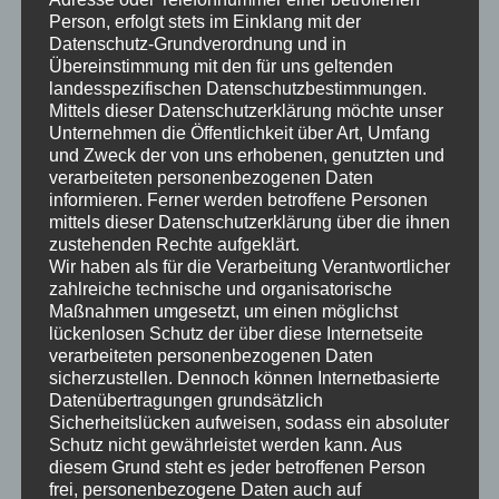
Lautsprecher, wenn es darum geht, einen Film nicht nur
Person, erfolgt stets im Einklang mit der
Datenschutz-Grundverordnung und in
anzuschauen, sondern ganz in das Erlebnis
Übereinstimmung mit den für uns geltenden
einzutauchen.
landesspezifischen Datenschutzbestimmungen.
Mittels dieser Datenschutzerklärung möchte unser
Heimkino Lautsprecher High
Unternehmen die Öffentlichkeit über Art, Umfang
und Zweck der von uns erhobenen, genutzten und
End
verarbeiteten personenbezogenen Daten
informieren. Ferner werden betroffene Personen
Wenn Sie noch unschlüssig sind, wie viel Sie investieren
mittels dieser Datenschutzerklärung über die ihnen
sollen, denken Sie daran, wie viel Sie für einen
zustehenden Rechte aufgeklärt.
Wir haben als für die Verarbeitung Verantwortlicher
Kinobesuch ausgeben. Wenn Sie in die richtige
zahlreiche technische und organisatorische
Ausrüstung investieren, können Sie sich dieses Erlebnis
Maßnahmen umgesetzt, um einen möglichst
mit der richtigen Ton- und Bildtechnik, bequemen
lückenlosen Schutz der über diese Internetseite
Sitzgelegenheiten und gedämpfter Beleuchtung nach
verarbeiteten personenbezogenen Daten
sicherzustellen. Dennoch können Internetbasierte
Hause holen, und mit der Zeit kann sich Ihre Investition
Datenübertragungen grundsätzlich
auszahlen.
Sicherheitslücken aufweisen, sodass ein absoluter
Schutz nicht gewährleistet werden kann. Aus
Raum mit Aussicht
diesem Grund steht es jeder betroffenen Person
frei, personenbezogene Daten auch auf
Wenn Zeit, Geld und Platz keine Rolle spielen, kann der