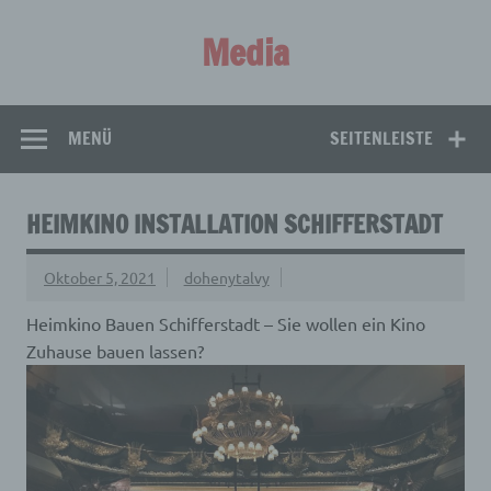
Zum
Inhalt
Media
springen
Aus aller Welt!
MENÜ
SEITENLEISTE
HEIMKINO INSTALLATION SCHIFFERSTADT
Oktober 5, 2021
dohenytalvy
Heimkino Bauen Schifferstadt – Sie wollen ein Kino
Zuhause bauen lassen?