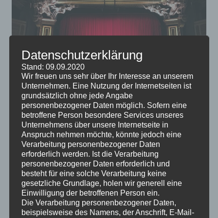
Datenschutzerklärung
Stand: 09.09.2020
Wir freuen uns sehr über Ihr Interesse an unserem
Unternehmen. Eine Nutzung der Internetseiten ist
grundsätzlich ohne jede Angabe
Es gibt noch lange kein entscheidendes Argument für
personenbezogener Daten möglich. Sofern eine
oder gegen das Fernsehen, einige Experten meinen,
betroffene Person besondere Services unseres
dass wir uns anderen Freizeitbeschäftigungen
Unternehmens über unsere Internetseite in
Anspruch nehmen möchte, könnte jedoch eine
zuwenden sollten. Wenn Sie Fernsehen noch immer
Verarbeitung personenbezogener Daten
entspannend finden, könnten Sie sich doch ein eigenes
erforderlich werden. Ist die Verarbeitung
Heimkino anschaffen.
personenbezogener Daten erforderlich und
besteht für eine solche Verarbeitung keine
gesetzliche Grundlage, holen wir generell eine
Einwilligung der betroffenen Person ein.
Die Verarbeitung personenbezogener Daten,
beispielsweise des Namens, der Anschrift, E-Mail-