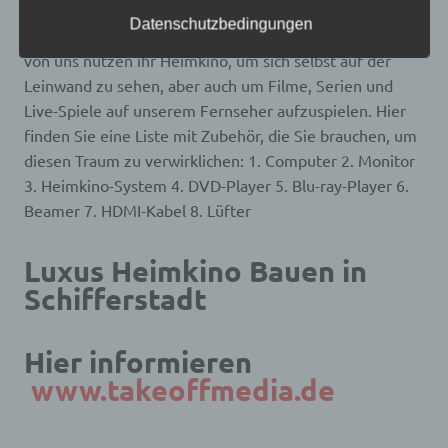
frei, personenbezogene Daten auch auf
nicht gerade aus dem Fenster unseres Hauses schauen,
alternativen Wegen, beispielsweise telefonisch, an
Datenschutzbedingungen
wie die Sterne am Nachthimmel leuchten. Die meisten
uns zu übermitteln.
von uns nutzen ihr Heimkino, um sich selbst auf der
Begriffsbestimmungen
Leinwand zu sehen, aber auch um Filme, Serien und
Live-Spiele auf unserem Fernseher aufzuspielen. Hier
Die Datenschutzerklärung beruht auf den
finden Sie eine Liste mit Zubehör, die Sie brauchen, um
Begrifflichkeiten, die durch den Europäischen
Richtlinien- und Verordnungsgeber beim Erlass
diesen Traum zu verwirklichen: 1. Computer 2. Monitor
der Datenschutz-Grundverordnung (DS-GVO)
3. Heimkino-System 4. DVD-Player 5. Blu-ray-Player 6.
verwendet wurden. Unsere Datenschutzerklärung
soll sowohl für die Öffentlichkeit als auch für
Beamer 7. HDMI-Kabel 8. Lüfter
unsere Kunden und Geschäftspartner einfach
lesbar und verständlich sein. Um dies zu
gewährleisten, möchten wir vorab die verwendeten
Luxus Heimkino Bauen in
Begrifflichkeiten erläutern.
Schifferstadt
Wir verwenden in dieser Datenschutzerklärung
unter anderem die folgenden Begriffe:
Hier informieren
www.takeoffmedia.de
a) personenbezogene Daten
Personenbezogene Daten sind alle Informationen,
die sich auf eine identifizierte oder identifizierbare