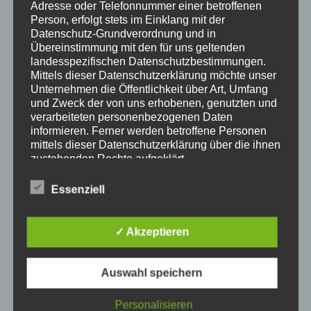
Adresse oder Telefonnummer einer betroffenen
Person, erfolgt stets im Einklang mit der
Datenschutz-Grundverordnung und in
Übereinstimmung mit den für uns geltenden
landesspezifischen Datenschutzbestimmungen.
Mittels dieser Datenschutzerklärung möchte unser
Unternehmen die Öffentlichkeit über Art, Umfang
und Zweck der von uns erhobenen, genutzten und
verarbeiteten personenbezogenen Daten
informieren. Ferner werden betroffene Personen
mittels dieser Datenschutzerklärung über die ihnen
zustehenden Rechte aufgeklärt.
Hier informieren
Wir haben als für die Verarbeitung Verantwortlicher
zahlreiche technische und organisatorische
Essenziell
Heimkino Bauen Lassen
Heimkino ist ein sehr
Maßnahmen umgesetzt, um einen möglichst
populärer Trend in unserer modernen, teilweise sehr
lückenlosen Schutz der über diese Internetseite
verarbeiteten personenbezogenen Daten
digitalen Zeit. In unserem Haus sind die Wände mit
✓ Akzeptieren
sicherzustellen. Dennoch können Internetbasierte
Bildern von Wasserfällen bedeckt, während wir auf
Datenübertragungen grundsätzlich
einem Sofa liegen, auf dem Boden liegen blaue
Sicherheitslücken aufweisen, sodass ein absoluter
Auswahl speichern
Schatten auf unseren Beinen. Mit Blick auf die Wände
Schutz nicht gewährleistet werden kann. Aus
diesem Grund steht es jeder betroffenen Person
schweben wir in unserem Wohnzimmer – wenn wir
Personalisieren