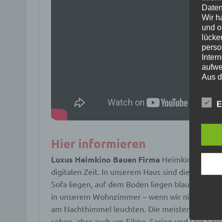
Daten
Wir h
und o
lücke
perso
Inter
aufwe
Aus d
perso
telef
E
Begr
Die D
Hier informieren
Europ
Daten
Luxus Heimkino Bauen Firma
Heimkino ist ein 
Daten
Kunde
digitalen Zeit. In unserem Haus sind die Wände 
dies 
Sofa liegen, auf dem Boden liegen blaue Schatt
Begrif
in unserem Wohnzimmer – wenn wir nicht gerade
Wir v
folge
am Nachthimmel leuchten. Die meisten von uns n
sehen, aber auch um Filme, Serien und Live-Spie