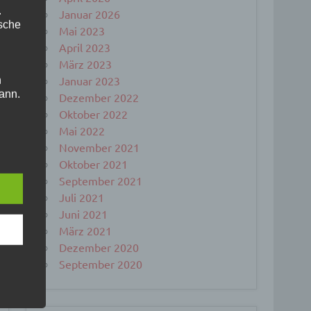
.
Januar 2026
ische
Mai 2023
April 2023
März 2023
Januar 2023
n
ann.
Dezember 2022
Oktober 2022
ise
Mai 2022
November 2021
Oktober 2021
September 2021
 den
Juli 2021
e
Juni 2021
nsere
März 2021
 Um
Dezember 2020
September 2020