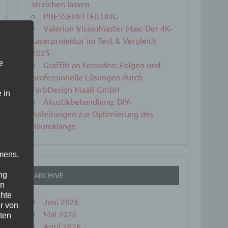
streichen lassen
PRESSEMITTEILUNG
Valerion VisionMaster Max: Der 4K-
Laserprojektor im Test & Vergleich
2025
e
Graffiti an Fassaden: Folgen und
professionelle Lösungen durch
FarbDesign Maaß GmbH
 in
Akustikbehandlung: DIY-
Anleitungen zur Optimierung des
Raumklangs
mens,
ng
ARCHIVE
en
chte
Juni 2026
r von
Mai 2026
ten
April 2026