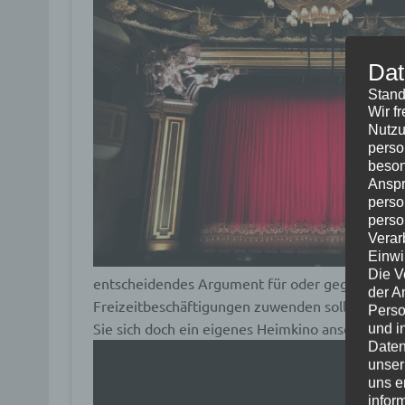
Dat
Stand
Wir f
Nutzu
perso
beson
Anspr
perso
perso
Verar
Einwi
Die V
entscheidendes Argument für oder gegen das Fe
der A
Freizeitbeschäftigungen zuwenden sollten. We
Perso
Sie sich doch ein eigenes Heimkino anschaffen.
und i
Daten
unser
uns e
infor