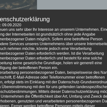
enschutzerklärung
: 09.09.2020
reuen uns sehr über Ihr Interesse an unserem Unternehmen. Ein
ng der Internetseiten ist grundsätzlich ohne jede Angabe
nenbezogener Daten möglich. Sofern eine betroffene Person
dere Services unseres Unternehmens über unsere Internetseite
uch nehmen möchte, könnte jedoch eine Verarbeitung
nenbezogener Daten erforderlich werden. Ist die Verarbeitung
nenbezogener Daten erforderlich und besteht für eine solche
beitung keine gesetzliche Grundlage, holen wir generell eine
lligung der betroffenen Person ein.
Es gibt noch lange kein
erarbeitung personenbezogener Daten, beispielsweise des Na
rnsehen, einige Experten meinen, dass wir uns anderen
nschrift, E-Mail-Adresse oder Telefonnummer einer betroffenen
nn Sie Fernsehen noch immer entspannend finden, könnten
n, erfolgt stets im Einklang mit der Datenschutz-Grundverordnu
n Übereinstimmung mit den für uns geltenden landesspezifisch
schutzbestimmungen. Mittels dieser Datenschutzerklärung mö
 Unternehmen die Öffentlichkeit über Art, Umfang und Zweck de
rhobenen, genutzten und verarbeiteten personenbezogenen Da
mieren. Ferner werden betroffene Personen mittels dieser