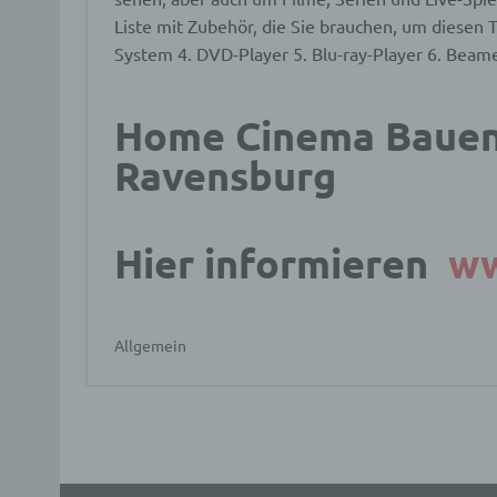
Liste mit Zubehör, die Sie brauchen, um diesen 
a) p
System 4. DVD-Player 5. Blu-ray-Player 6. Beame
Perso
ident
Home Cinema Bauen I
„betro
Perso
Ravensburg
Zuord
Stand
beson
genet
Hier informieren
ww
Identi
b) b
Allgemein
Betrof
Perso
Veran
c) V