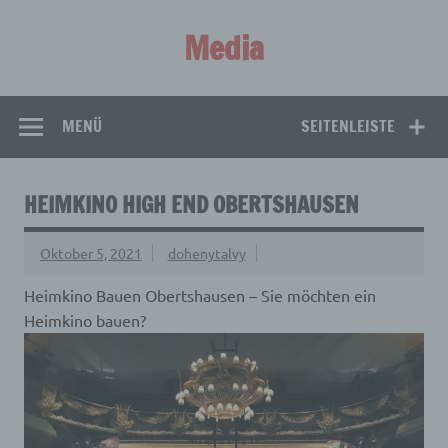
Zum
Inhalt
Media
springen
Aus aller Welt!
MENÜ
SEITENLEISTE
HEIMKINO HIGH END OBERTSHAUSEN
Oktober 5, 2021
dohenytalvy
Heimkino Bauen Obertshausen – Sie möchten ein
Heimkino bauen?