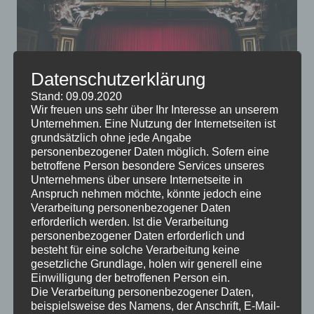
Datenschutzerklärung
Stand: 09.09.2020
Wir freuen uns sehr über Ihr Interesse an unserem
Unternehmen. Eine Nutzung der Internetseiten ist
grundsätzlich ohne jede Angabe
Es gibt noch lange kein entscheidendes Argument für
personenbezogener Daten möglich. Sofern eine
oder gegen das Fernsehen, einige Experten meinen,
betroffene Person besondere Services unseres
dass wir uns anderen Freizeitbeschäftigungen
Unternehmens über unsere Internetseite in
Anspruch nehmen möchte, könnte jedoch eine
zuwenden sollten. Wenn Sie Fernsehen noch immer
Verarbeitung personenbezogener Daten
entspannend finden, könnten Sie sich doch ein eigenes
erforderlich werden. Ist die Verarbeitung
Heimkino anschaffen.
personenbezogener Daten erforderlich und
besteht für eine solche Verarbeitung keine
gesetzliche Grundlage, holen wir generell eine
Einwilligung der betroffenen Person ein.
Die Verarbeitung personenbezogener Daten,
beispielsweise des Namens, der Anschrift, E-Mail-