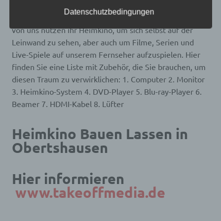
frei, personenbezogene Daten auch auf
nicht gerade aus dem Fenster unseres Hauses schauen,
alternativen Wegen, beispielsweise telefonisch, an
Datenschutzbedingungen
wie die Sterne am Nachthimmel leuchten. Die meisten
uns zu übermitteln.
von uns nutzen ihr Heimkino, um sich selbst auf der
Begriffsbestimmungen
Leinwand zu sehen, aber auch um Filme, Serien und
Live-Spiele auf unserem Fernseher aufzuspielen. Hier
Die Datenschutzerklärung beruht auf den
finden Sie eine Liste mit Zubehör, die Sie brauchen, um
Begrifflichkeiten, die durch den Europäischen
Richtlinien- und Verordnungsgeber beim Erlass
diesen Traum zu verwirklichen: 1. Computer 2. Monitor
der Datenschutz-Grundverordnung (DS-GVO)
3. Heimkino-System 4. DVD-Player 5. Blu-ray-Player 6.
verwendet wurden. Unsere Datenschutzerklärung
soll sowohl für die Öffentlichkeit als auch für
Beamer 7. HDMI-Kabel 8. Lüfter
unsere Kunden und Geschäftspartner einfach
lesbar und verständlich sein. Um dies zu
gewährleisten, möchten wir vorab die verwendeten
Heimkino Bauen Lassen in
Begrifflichkeiten erläutern.
Obertshausen
Wir verwenden in dieser Datenschutzerklärung
unter anderem die folgenden Begriffe:
Hier informieren
www.takeoffmedia.de
a) personenbezogene Daten
Personenbezogene Daten sind alle Informationen,
die sich auf eine identifizierte oder identifizierbare