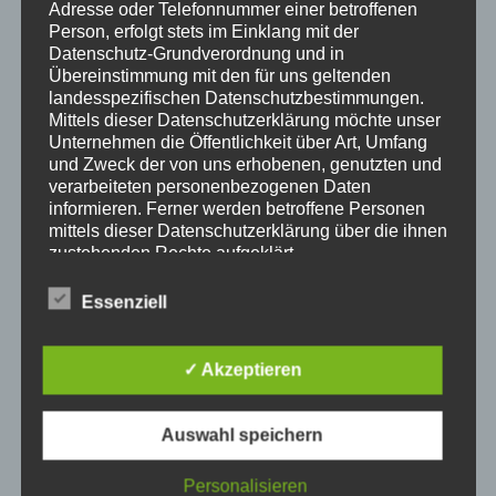
Adresse oder Telefonnummer einer betroffenen
Person, erfolgt stets im Einklang mit der
Datenschutz-Grundverordnung und in
Übereinstimmung mit den für uns geltenden
landesspezifischen Datenschutzbestimmungen.
Mittels dieser Datenschutzerklärung möchte unser
Unternehmen die Öffentlichkeit über Art, Umfang
und Zweck der von uns erhobenen, genutzten und
verarbeiteten personenbezogenen Daten
informieren. Ferner werden betroffene Personen
mittels dieser Datenschutzerklärung über die ihnen
zustehenden Rechte aufgeklärt.
Hier informieren
Wir haben als für die Verarbeitung Verantwortlicher
zahlreiche technische und organisatorische
Essenziell
Luxus Heimkino Bauen Firma
Heimkino ist ein sehr
Maßnahmen umgesetzt, um einen möglichst
populärer Trend in unserer modernen, teilweise sehr
lückenlosen Schutz der über diese Internetseite
verarbeiteten personenbezogenen Daten
digitalen Zeit. In unserem Haus sind die Wände mit
✓ Akzeptieren
sicherzustellen. Dennoch können Internetbasierte
Bildern von Wasserfällen bedeckt, während wir auf
Datenübertragungen grundsätzlich
einem Sofa liegen, auf dem Boden liegen blaue
Sicherheitslücken aufweisen, sodass ein absoluter
Auswahl speichern
Schatten auf unseren Beinen. Mit Blick auf die Wände
Schutz nicht gewährleistet werden kann. Aus
diesem Grund steht es jeder betroffenen Person
schweben wir in unserem Wohnzimmer – wenn wir
Personalisieren