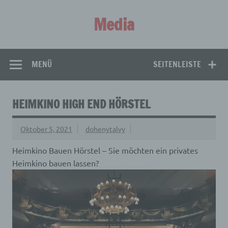
Zum
Inhalt
Media
springen
Aus aller Welt!
MENÜ
SEITENLEISTE
HEIMKINO HIGH END HÖRSTEL
Oktober 5, 2021
dohenytalvy
Heimkino Bauen Hörstel – Sie möchten ein privates
Heimkino bauen lassen?