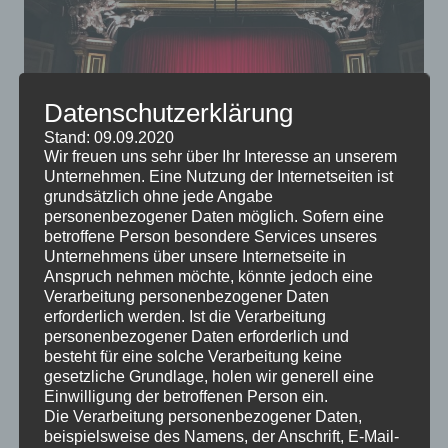
Datenschutzerklärung
Stand: 09.09.2020
Wir freuen uns sehr über Ihr Interesse an unserem
Unternehmen. Eine Nutzung der Internetseiten ist
grundsätzlich ohne jede Angabe
Es gibt noch lange kein entscheidendes Argument für
personenbezogener Daten möglich. Sofern eine
oder gegen das Fernsehen, einige Experten meinen,
betroffene Person besondere Services unseres
dass wir uns anderen Freizeitbeschäftigungen
Unternehmens über unsere Internetseite in
Anspruch nehmen möchte, könnte jedoch eine
zuwenden sollten. Wenn Sie Fernsehen noch immer
Verarbeitung personenbezogener Daten
entspannend finden, könnten Sie sich doch ein eigenes
erforderlich werden. Ist die Verarbeitung
Heimkino anschaffen.
personenbezogener Daten erforderlich und
besteht für eine solche Verarbeitung keine
gesetzliche Grundlage, holen wir generell eine
Einwilligung der betroffenen Person ein.
Die Verarbeitung personenbezogener Daten,
beispielsweise des Namens, der Anschrift, E-Mail-