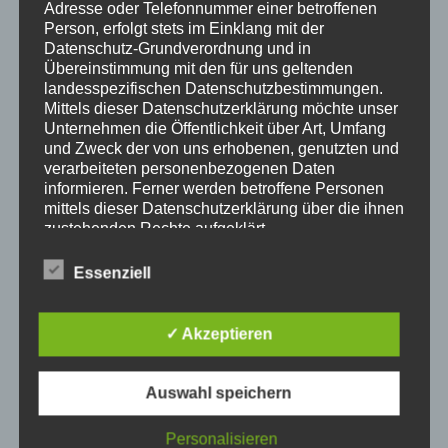
Adresse oder Telefonnummer einer betroffenen
Person, erfolgt stets im Einklang mit der
Datenschutz-Grundverordnung und in
Übereinstimmung mit den für uns geltenden
landesspezifischen Datenschutzbestimmungen.
Mittels dieser Datenschutzerklärung möchte unser
Unternehmen die Öffentlichkeit über Art, Umfang
und Zweck der von uns erhobenen, genutzten und
verarbeiteten personenbezogenen Daten
informieren. Ferner werden betroffene Personen
mittels dieser Datenschutzerklärung über die ihnen
zustehenden Rechte aufgeklärt.
Hier informieren
Wir haben als für die Verarbeitung Verantwortlicher
zahlreiche technische und organisatorische
Essenziell
Luxus Heimkino Bauen Firma
Heimkino ist ein sehr
Maßnahmen umgesetzt, um einen möglichst
populärer Trend in unserer modernen, teilweise sehr
lückenlosen Schutz der über diese Internetseite
verarbeiteten personenbezogenen Daten
digitalen Zeit. In unserem Haus sind die Wände mit
✓ Akzeptieren
sicherzustellen. Dennoch können Internetbasierte
Bildern von Wasserfällen bedeckt, während wir auf
Datenübertragungen grundsätzlich
einem Sofa liegen, auf dem Boden liegen blaue
Sicherheitslücken aufweisen, sodass ein absoluter
Auswahl speichern
Schatten auf unseren Beinen. Mit Blick auf die Wände
Schutz nicht gewährleistet werden kann. Aus
diesem Grund steht es jeder betroffenen Person
schweben wir in unserem Wohnzimmer – wenn wir
Personalisieren