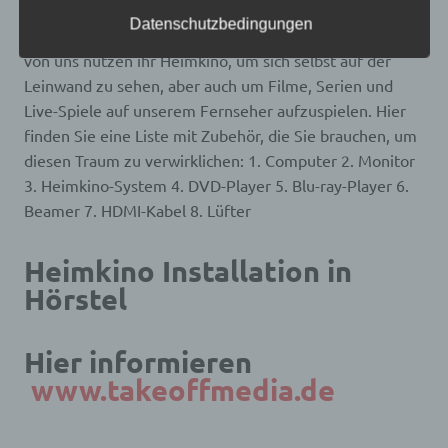
frei, personenbezogene Daten auch auf
nicht gerade aus dem Fenster unseres Hauses schauen,
alternativen Wegen, beispielsweise telefonisch, an
Datenschutzbedingungen
wie die Sterne am Nachthimmel leuchten. Die meisten
uns zu übermitteln.
von uns nutzen ihr Heimkino, um sich selbst auf der
Begriffsbestimmungen
Leinwand zu sehen, aber auch um Filme, Serien und
Live-Spiele auf unserem Fernseher aufzuspielen. Hier
Die Datenschutzerklärung beruht auf den
finden Sie eine Liste mit Zubehör, die Sie brauchen, um
Begrifflichkeiten, die durch den Europäischen
Richtlinien- und Verordnungsgeber beim Erlass
diesen Traum zu verwirklichen: 1. Computer 2. Monitor
der Datenschutz-Grundverordnung (DS-GVO)
3. Heimkino-System 4. DVD-Player 5. Blu-ray-Player 6.
verwendet wurden. Unsere Datenschutzerklärung
soll sowohl für die Öffentlichkeit als auch für
Beamer 7. HDMI-Kabel 8. Lüfter
unsere Kunden und Geschäftspartner einfach
lesbar und verständlich sein. Um dies zu
gewährleisten, möchten wir vorab die verwendeten
Heimkino Installation in
Begrifflichkeiten erläutern.
Hörstel
Wir verwenden in dieser Datenschutzerklärung
unter anderem die folgenden Begriffe:
Hier informieren
www.takeoffmedia.de
a) personenbezogene Daten
Personenbezogene Daten sind alle Informationen,
die sich auf eine identifizierte oder identifizierbare