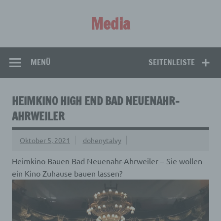
Zum
Inhalt
Media
springen
Aus aller Welt!
MENÜ
SEITENLEISTE
HEIMKINO HIGH END BAD NEUENAHR-
AHRWEILER
Oktober 5, 2021
dohenytalvy
Heimkino Bauen Bad Neuenahr-Ahrweiler – Sie wollen
ein Kino Zuhause bauen lassen?