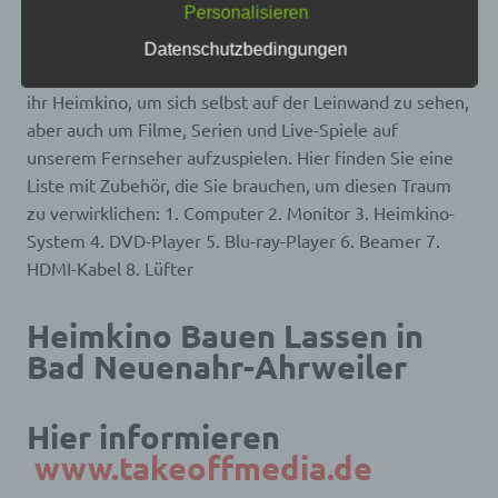
Personalisieren
frei, personenbezogene Daten auch auf
in unserem Wohnzimmer – wenn wir nicht gerade aus
alternativen Wegen, beispielsweise telefonisch, an
dem Fenster unseres Hauses schauen, wie die Sterne
Datenschutzbedingungen
uns zu übermitteln.
am Nachthimmel leuchten. Die meisten von uns nutzen
Begriffsbestimmungen
ihr Heimkino, um sich selbst auf der Leinwand zu sehen,
aber auch um Filme, Serien und Live-Spiele auf
Die Datenschutzerklärung beruht auf den
unserem Fernseher aufzuspielen. Hier finden Sie eine
Begrifflichkeiten, die durch den Europäischen
Richtlinien- und Verordnungsgeber beim Erlass
Liste mit Zubehör, die Sie brauchen, um diesen Traum
der Datenschutz-Grundverordnung (DS-GVO)
zu verwirklichen: 1. Computer 2. Monitor 3. Heimkino-
verwendet wurden. Unsere Datenschutzerklärung
System 4. DVD-Player 5. Blu-ray-Player 6. Beamer 7.
soll sowohl für die Öffentlichkeit als auch für
unsere Kunden und Geschäftspartner einfach
HDMI-Kabel 8. Lüfter
lesbar und verständlich sein. Um dies zu
gewährleisten, möchten wir vorab die verwendeten
Begrifflichkeiten erläutern.
Heimkino Bauen Lassen in
Wir verwenden in dieser Datenschutzerklärung
Bad Neuenahr-Ahrweiler
unter anderem die folgenden Begriffe:
Hier informieren
a) personenbezogene Daten
www.takeoffmedia.de
Personenbezogene Daten sind alle Informationen,