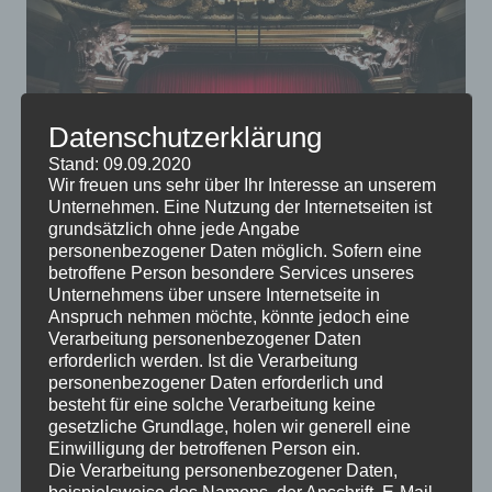
Datenschutzerklärung
Stand: 09.09.2020
Wir freuen uns sehr über Ihr Interesse an unserem
Unternehmen. Eine Nutzung der Internetseiten ist
grundsätzlich ohne jede Angabe
personenbezogener Daten möglich. Sofern eine
Es gibt noch lange kein entscheidendes Argument für
betroffene Person besondere Services unseres
oder gegen das Fernsehen, einige Experten meinen,
Unternehmens über unsere Internetseite in
dass wir uns anderen Freizeitbeschäftigungen
Anspruch nehmen möchte, könnte jedoch eine
Verarbeitung personenbezogener Daten
zuwenden sollten. Wenn Sie Fernsehen noch immer
erforderlich werden. Ist die Verarbeitung
entspannend finden, könnten Sie sich doch ein eigenes
personenbezogener Daten erforderlich und
Heimkino anschaffen.
besteht für eine solche Verarbeitung keine
gesetzliche Grundlage, holen wir generell eine
Einwilligung der betroffenen Person ein.
Die Verarbeitung personenbezogener Daten,
beispielsweise des Namens, der Anschrift, E-Mail-