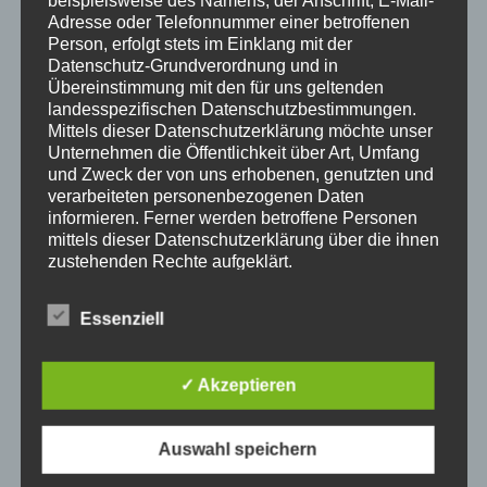
Adresse oder Telefonnummer einer betroffenen
Person, erfolgt stets im Einklang mit der
Datenschutz-Grundverordnung und in
Übereinstimmung mit den für uns geltenden
landesspezifischen Datenschutzbestimmungen.
Mittels dieser Datenschutzerklärung möchte unser
Unternehmen die Öffentlichkeit über Art, Umfang
und Zweck der von uns erhobenen, genutzten und
verarbeiteten personenbezogenen Daten
informieren. Ferner werden betroffene Personen
mittels dieser Datenschutzerklärung über die ihnen
zustehenden Rechte aufgeklärt.
Wir haben als für die Verarbeitung Verantwortlicher
Hier informieren
zahlreiche technische und organisatorische
Essenziell
Maßnahmen umgesetzt, um einen möglichst
Luxus Heimkino Bauen
Heimkino ist ein sehr populärer
lückenlosen Schutz der über diese Internetseite
Trend in unserer modernen, teilweise sehr digitalen
verarbeiteten personenbezogenen Daten
✓ Akzeptieren
sicherzustellen. Dennoch können Internetbasierte
Zeit. In unserem Haus sind die Wände mit Bildern von
Datenübertragungen grundsätzlich
Wasserfällen bedeckt, während wir auf einem Sofa
Sicherheitslücken aufweisen, sodass ein absoluter
liegen, auf dem Boden liegen blaue Schatten auf
Auswahl speichern
Schutz nicht gewährleistet werden kann. Aus
unseren Beinen. Mit Blick auf die Wände schweben wir
diesem Grund steht es jeder betroffenen Person