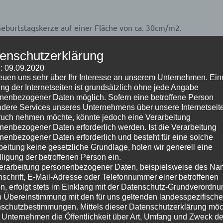
Geburtstagskerze auf einer Fläche von ca. 30cm/m2.
n?
enschutzerklärung
ät beeinflussen, sind die native Auflösung, Ihr Quellmaterial
: 09.09.2020
reuen uns sehr über Ihr Interesse an unserem Unternehmen. Ein
ng der Internetseiten ist grundsätzlich ohne jede Angabe
20 x 1080) die gängigsten Auflösungen für Heimkino-
nenbezogener Daten möglich. Sofern eine betroffene Person
 etwa doppelt so viele Pixel wie ein Wide XGA-Projektor.
dere Services unseres Unternehmens über unsere Internetseite
uch nehmen möchte, könnte jedoch eine Verarbeitung
e bessere Kompatibilität mit High-Definition-Quellen.
nenbezogener Daten erforderlich werden. Ist die Verarbeitung
oren
nenbezogener Daten erforderlich und besteht für eine solche
beitung keine gesetzliche Grundlage, holen wir generell eine
pixel
lligung der betroffenen Person ein.
erarbeitung personenbezogener Daten, beispielsweise des Na
nschrift, E-Mail-Adresse oder Telefonnummer einer betroffenen
chied in der Bildqualität. Ein minderwertiges Signal, das an
n, erfolgt stets im Einklang mit der Datenschutz-Grundverordnu
n Übereinstimmung mit den für uns geltenden landesspezifisch
ektion höchstwahrscheinlich wie ein minderwertiges Bild
schutzbestimmungen. Mittels dieser Datenschutzerklärung mö
noch deutlicher zu sehen.
 Unternehmen die Öffentlichkeit über Art, Umfang und Zweck de