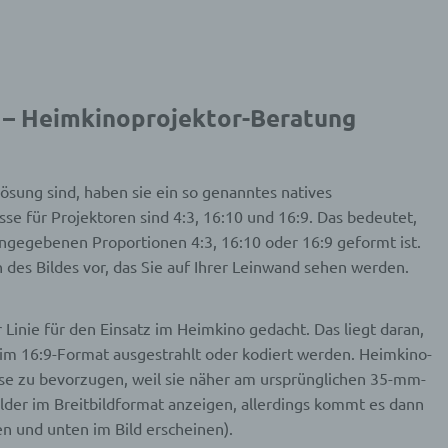
, die darin besteht, dass diese personenbezogenen Daten ver
n, um bestimmte persönliche Aspekte, die sich auf eine natürli
n beziehen, zu bewerten, insbesondere, um Aspekte bezüglich
tsleistung, wirtschaftlicher Lage, Gesundheit, persönlicher Vorli
essen, Zuverlässigkeit, Verhalten, Aufenthaltsort oder Ortswechs
r natürlichen Person zu analysieren oder vorherzusagen.
e – Heimkinoprojektor-Beratung
seudonymisierung
ösung sind, haben sie ein so genanntes natives
sse für Projektoren sind 4:3, 16:10 und 16:9. Das bedeutet,
onymisierung ist die Verarbeitung personenbezogener Daten i
 Weise, auf welche die personenbezogenen Daten ohne
angegebenen Proportionen 4:3, 16:10 oder 16:9 geformt ist.
ziehung zusätzlicher Informationen nicht mehr einer spezifisch
on des Bildes vor, das Sie auf Ihrer Leinwand sehen werden.
ffenen Person zugeordnet werden können, sofern diese zusätzl
mationen gesondert aufbewahrt werden und technischen und
isatorischen Maßnahmen unterliegen, die gewährleisten, dass 
nenbezogenen Daten nicht einer identifizierten oder identifizie
er Linie für den Einsatz im Heimkino gedacht. Das liegt daran,
lichen Person zugewiesen werden.
 im 16:9-Format ausgestrahlt oder kodiert werden. Heimkino-
sse zu bevorzugen, weil sie näher am ursprünglichen 35-mm-
lder im Breitbildformat anzeigen, allerdings kommt es dann
rantwortlicher oder für die Verarbeitung Verantwortlicher
en und unten im Bild erscheinen).