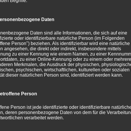
ißesten Weiß darstellt. Wenn der Projektor diese Grautöne
nden Begriffe:
aufgebläht” und erscheinen pixelig, wenn sie auf der großen
ersonenbezogene Daten
nenbezogene Daten sind alle Informationen, die sich auf eine
ngseinstellungen.
ifizierte oder identifizierbare natürliche Person (im Folgenden
ffene Person") beziehen. Als identifizierbar wird eine natürliche
n angesehen, die direkt oder indirekt, insbesondere mittels
nung zu einer Kennung wie einem Namen, zu einer Kennnumm
lliantColor und sRGB-Modi können Sie die Anzeige des
ortdaten, zu einer Online-Kennung oder zu einem oder mehrer
deren Merkmalen, die Ausdruck der physischen, physiologisch
ischen, psychischen, wirtschaftlichen, kulturellen oder sozialen
tät dieser natürlichen Person sind, identifiziert werden kann.
etroffene Person
fene Person ist jede identifizierte oder identifizierbare natürlich
n, deren personenbezogene Daten von dem für die Verarbeitu
twortlichen verarbeitet werden.