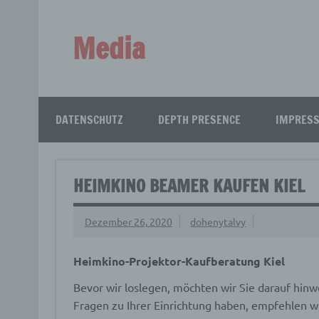
Zum
Inhalt
springen
Media
Aus aller Welt!
DATENSCHUTZ
DEPTH PRESENCE
IMPRES
HEIMKINO BEAMER KAUFEN KIEL
Dezember 26, 2020
dohenytalvy
Heimkino-Projektor-Kaufberatung Kiel
Bevor wir loslegen, möchten wir Sie darauf hinwe
Fragen zu Ihrer Einrichtung haben, empfehlen w