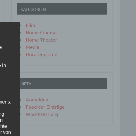
KATEGORIEN
Film
Home Cinema
Home Theater
Media
e
Uncategorized
 in
META
Anmelden
mens,
Feed der Einträge
WordPress.org
ng
en
chte
r von