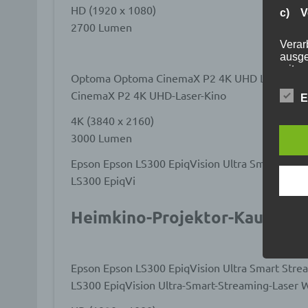
HD (1920 x 1080)
c) V
2700 Lumen
Verar
ausge
mit p
Optoma Optoma CinemaX P2 4K UHD Laser-Kin
Organ
CinemaX P2 4K UHD-Laser-Kino
Verän
E
Offen
Berei
4K (3840 x 2160)
Lösch
3000 Lumen
Epson Epson LS300 EpiqVision Ultra Smart Stre
d) E
LS300 EpiqVi
Einsc
Heimkino-Projektor-Kaufbera
perso
einzu
Epson Epson LS300 EpiqVision Ultra Smart Stre
e) Pr
LS300 EpiqVision Ultra-Smart-Streaming-Laser 
Profi