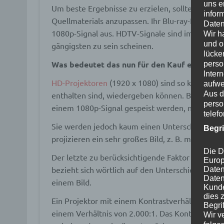
uns e
Um beste Ergebnisse zu erzielen, sollten Sie ver
infor
Quellmaterials anzupassen. Ihr Blu-ray-Player, 
Daten
1080p-Signal aus. HDTV-Signale sind immer noch 
Wir h
und o
gängigsten zu sein scheinen.
lücke
Was bedeutet das nun für den Kauf eines Pro
perso
Inter
HD-Projektoren
(1920 x 1080) sind so konzipiert,
aufwe
Aus d
enthalten sind, wiedergeben können. Breite XGA
perso
einem 1080p-Signal gespeist werden, nur nicht 
telef
Sie werden jedoch kaum einen Unterschied zwisc
Begr
projizieren ein sehr großes Bild, z. B. mit eine
Die D
Der letzte zu berücksichtigende Faktor ist das K
Europ
bezieht sich wörtlich auf den Unterschied zwi
Daten
Daten
einem Bild.
Kunde
dies 
Ein Projektor mit einem Kontrastverhältnis von 1
Begrif
einem Verhältnis von 2.000:1. Das Kontrastverhäl
Wir v