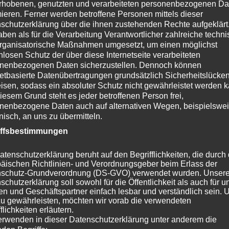
rhobenen, genutzten und verarbeiteten personenbezogenen Da
suchen, den Projektor an die native Auflösung Ihres
mieren. Ferner werden betroffene Personen mittels dieser
die PlayStation 3 und die Xbox 360 geben normalerweise ein
schutzerklärung über die ihnen zustehenden Rechte aufgeklärt
nicht vollständig standardisiert, obwohl 720p und 1080i die
aben als für die Verarbeitung Verantwortlicher zahlreiche techn
rganisatorische Maßnahmen umgesetzt, um einen möglichst
nlosen Schutz der über diese Internetseite verarbeiteten
jektors?
nenbezogenen Daten sicherzustellen. Dennoch können
netbasierte Datenübertragungen grundsätzlich Sicherheitslücke
 dass sie alle reichhaltigen Details, die in einem 1080p-Signal
isen, sodass ein absoluter Schutz nicht gewährleistet werden k
iesem Grund steht es jeder betroffenen Person frei,
-Projektoren liefern großartige Ergebnisse, wenn sie mit
nenbezogene Daten auch auf alternativen Wegen, beispielswe
so großartig wie ihre HD-Pendants.
onisch, an uns zu übermitteln.
hen den beiden feststellen können, es sei denn, Sie
iffsbestimmungen
r Diagonale von einem Meter oder mehr.
atenschutzerklärung beruht auf den Begrifflichkeiten, die durch
ontrastverhältnis eines Projektors. Das Kontrastverhältnis
äischen Richtlinien- und Verordnungsgeber beim Erlass der
schen dem schwärzesten Schwarz und dem weißesten Weiß in
schutz-Grundverordnung (DS-GVO) verwendet wurden. Unser
schutzerklärung soll sowohl für die Öffentlichkeit als auch für u
n und Geschäftspartner einfach lesbar und verständlich sein.
zu gewährleisten, möchten wir vorab die verwendeten
0.000:1 ist nicht unbedingt fünfmal besser als einer mit
flichkeiten erläutern.
tnis berücksichtigt nicht, wie der Projektor alle Grautöne
erwenden in dieser Datenschutzerklärung unter anderem die