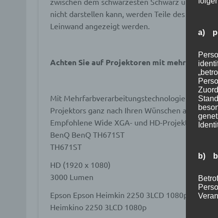
zwischen dem schwärzesten Schwarz und dem we
folge
nicht darstellen kann, werden Teile des Bildes “
Leinwand angezeigt werden.
a) p
Perso
Achten Sie auf Projektoren mit mehr Steueru
ident
„betro
Perso
Zuord
Mit Mehrfarbverarbeitungstechnologien wie Bri
Stand
beson
Projektors ganz nach Ihren Wünschen anpassen.
genet
Empfohlene Wide XGA- und HD-Projektoren
Identi
BenQ BenQ TH671ST
TH671ST
b) b
HD (1920 x 1080)
3000 Lumen
Betrof
Perso
Epson Epson Heimkin 2250 3LCD 1080p
Veran
Heimkino 2250 3LCD 1080p