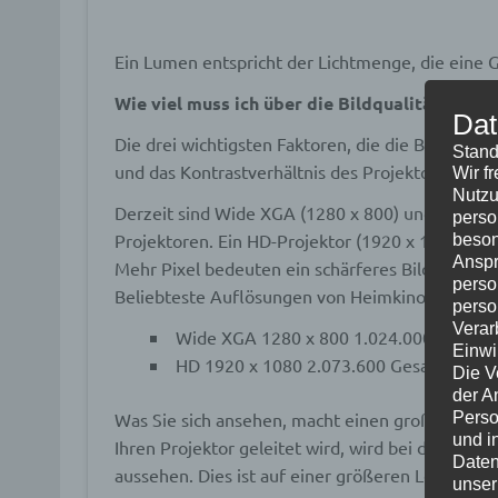
Ein Lumen entspricht der Lichtmenge, die eine 
Wie viel muss ich über die Bildqualität wisse
Dat
Die drei wichtigsten Faktoren, die die Bildqualit
Stand
und das Kontrastverhältnis des Projektors.
Wir f
Nutzu
Derzeit sind Wide XGA (1280 x 800) und HD (19
perso
Projektoren. Ein HD-Projektor (1920 x 1080) hat
beson
Anspr
Mehr Pixel bedeuten ein schärferes Bild und ein
perso
Beliebteste Auflösungen von Heimkino-Projekt
perso
Verar
Wide XGA 1280 x 800 1.024.000 Gesamt
Einwi
HD 1920 x 1080 2.073.600 Gesamtpixel
Die V
der A
Was Sie sich ansehen, macht einen großen Unters
Perso
und i
Ihren Projektor geleitet wird, wird bei der Proj
Daten
aussehen. Dies ist auf einer größeren Leinwand 
unser