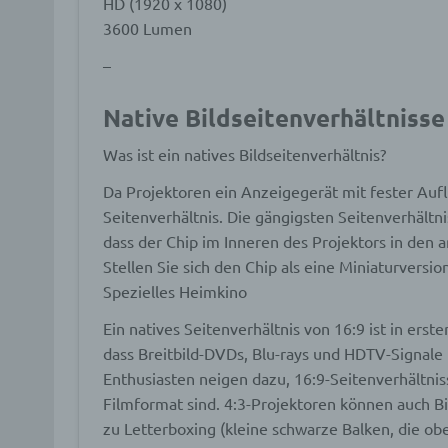
HD (1920 x 1080)
Daten
3600 Lumen
werde
Perso
–
Arbei
Inter
diese
Native Bildseitenverhältniss
Was ist ein natives Bildseitenverhältnis?
f) P
Da Projektoren ein Anzeigegerät mit fester Aufl
Seitenverhältnis. Die gängigsten Seitenverhältni
Pseud
einer
dass der Chip im Inneren des Projektors in den 
Hinzu
Stellen Sie sich den Chip als eine Miniaturversi
betro
Infor
Spezielles Heimkino
organ
perso
Ein natives Seitenverhältnis von 16:9 ist in erst
natür
dass Breitbild-DVDs, Blu-rays und HDTV-Signale
Enthusiasten neigen dazu, 16:9-Seitenverhältni
Filmformat sind. 4:3-Projektoren können auch Bi
g) Ve
zu Letterboxing (kleine schwarze Balken, die ob