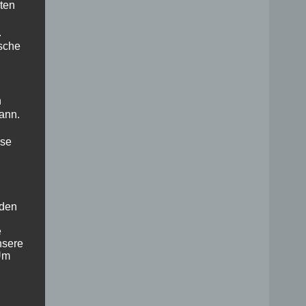
ten
.
ische
n
ann.
ise
 den
e
nsere
 Um