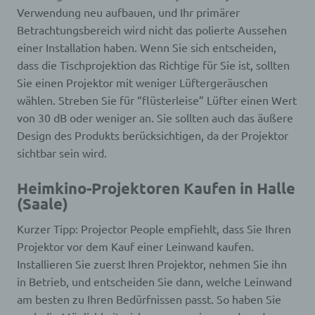
wurde. Dies ermöglicht es den besuchten
Verwendung neu aufbauen, und Ihr primärer
Internetseiten und Servern, den individuellen
Browser der betroffenen Person von anderen
Betrachtungsbereich wird nicht das polierte Aussehen
Internetbrowsern, die andere Cookies enthalten,
einer Installation haben. Wenn Sie sich entscheiden,
zu unterscheiden. Ein bestimmter Internetbrowser
dass die Tischprojektion das Richtige für Sie ist, sollten
kann über die eindeutige Cookie-ID wiedererkannt
Sie einen Projektor mit weniger Lüftergeräuschen
und identifiziert werden.
Durch den Einsatz von Cookies kann den Nutzern
wählen. Streben Sie für “flüsterleise” Lüfter einen Wert
dieser Internetseite nutzerfreundlichere Services
von 30 dB oder weniger an. Sie sollten auch das äußere
bereitstellen, die ohne die Cookie-Setzung nicht
Design des Produkts berücksichtigen, da der Projektor
möglich wären.
sichtbar sein wird.
Mittels eines Cookies können die Informationen
und Angebote auf unserer Internetseite im Sinne
des Benutzers optimiert werden. Cookies
Heimkino-Projektoren Kaufen in Halle
ermöglichen uns, wie bereits erwähnt, die
(Saale)
Benutzer unserer Internetseite wiederzuerkennen.
Zweck dieser Wiedererkennung ist es, den
Kurzer Tipp: Projector People empfiehlt, dass Sie Ihren
Nutzern die Verwendung unserer Internetseite zu
Projektor vor dem Kauf einer Leinwand kaufen.
erleichtern. Der Benutzer einer Internetseite, die
Installieren Sie zuerst Ihren Projektor, nehmen Sie ihn
Cookies verwendet, muss beispielsweise nicht bei
in Betrieb, und entscheiden Sie dann, welche Leinwand
jedem Besuch der Internetseite erneut seine
Zugangsdaten eingeben, weil dies von der
am besten zu Ihren Bedürfnissen passt. So haben Sie
Internetseite und dem auf dem Computersystem