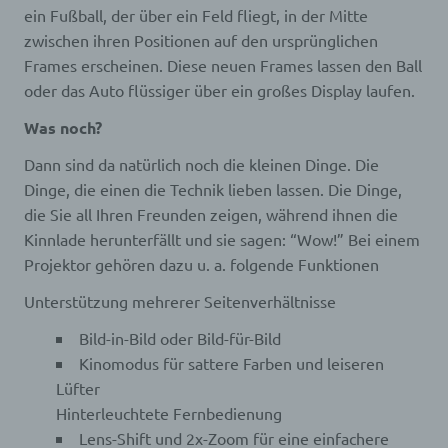
Internetseite korrekt auszuliefern, (2) die Inhalte
ein Fußball, der über ein Feld fliegt, in der Mitte
unserer Internetseite sowie die Werbung für diese
zwischen ihren Positionen auf den ursprünglichen
zu optimieren, (3) die dauerhafte
Frames erscheinen. Diese neuen Frames lassen den Ball
Funktionsfähigkeit unserer
informationstechnologischen Systeme und der
oder das Auto flüssiger über ein großes Display laufen.
Technik unserer Internetseite zu gewährleisten
Was noch?
sowie (4) um Strafverfolgungsbehörden im Falle
eines Cyberangriffes die zur Strafverfolgung
Dann sind da natürlich noch die kleinen Dinge. Die
notwendigen Informationen bereitzustellen. Diese
Dinge, die einen die Technik lieben lassen. Die Dinge,
anonym erhobenen Daten und Informationen
werden durch uns daher einerseits statistisch und
die Sie all Ihren Freunden zeigen, während ihnen die
ferner mit dem Ziel ausgewertet, den Datenschutz
Kinnlade herunterfällt und sie sagen: “Wow!” Bei einem
und die Datensicherheit in unserem Unternehmen
Projektor gehören dazu u. a. folgende Funktionen
zu erhöhen, um letztlich ein optimales
Schutzniveau für die von uns verarbeiteten
Unterstützung mehrerer Seitenverhältnisse
personenbezogenen Daten sicherzustellen. Die
anonymen Daten der Server-Logfiles werden
Bild-in-Bild oder Bild-für-Bild
getrennt von allen durch eine betroffene Person
Kinomodus für sattere Farben und leiseren
angegebenen personenbezogenen Daten
Lüfter
gespeichert.
Hinterleuchtete Fernbedienung
Registrierung auf unserer Internetseite
Lens-Shift und 2x-Zoom für eine einfachere