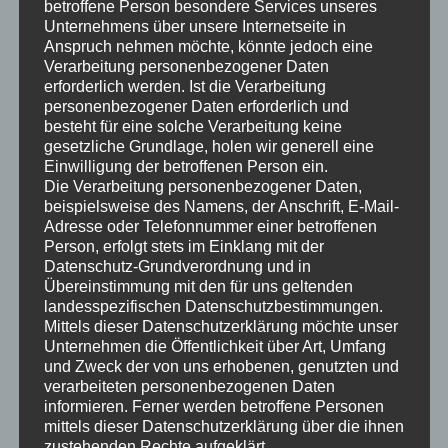
des Projektors ganz nach Ihren Wünschen anpassen.
betroffene Person besondere Services unseres
Unternehmens über unsere Internetseite in
Empfohlene Wide XGA- und HD-Projektoren
Anspruch nehmen möchte, könnte jedoch eine
BenQ BenQ TH671ST
Verarbeitung personenbezogener Daten
TH671ST
erforderlich werden. Ist die Verarbeitung
personenbezogener Daten erforderlich und
HD (1920 x 1080)
besteht für eine solche Verarbeitung keine
3000 Lumen
gesetzliche Grundlage, holen wir generell eine
Einwilligung der betroffenen Person ein.
Epson Epson Heimkin 2250 3LCD 1080p
Die Verarbeitung personenbezogener Daten,
Heimkino 2250 3LCD 1080p
beispielsweise des Namens, der Anschrift, E-Mail-
Adresse oder Telefonnummer einer betroffenen
HD (1920 x 1080)
Person, erfolgt stets im Einklang mit der
2700 Lumen
Datenschutz-Grundverordnung und in
Übereinstimmung mit den für uns geltenden
landesspezifischen Datenschutzbestimmungen.
Mittels dieser Datenschutzerklärung möchte unser
Optoma Optoma CinemaX P2 4K UHD Laser-Kino
Unternehmen die Öffentlichkeit über Art, Umfang
CinemaX P2 4K UHD-Laser-Kino
und Zweck der von uns erhobenen, genutzten und
verarbeiteten personenbezogenen Daten
4K (3840 x 2160)
informieren. Ferner werden betroffene Personen
3000 Lumen
mittels dieser Datenschutzerklärung über die ihnen
zustehenden Rechte aufgeklärt.