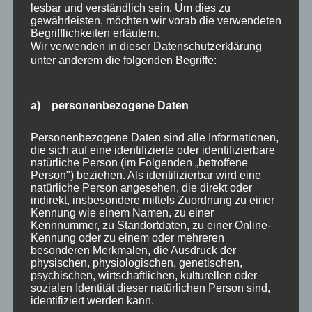
lesbar und verständlich sein. Um dies zu
gewährleisten, möchten wir vorab die verwendeten
Da Projektoren ein Anzeigegerät mit fester Auflösung
Begrifflichkeiten erläutern.
sind, haben sie ein so genanntes natives
Wir verwenden in dieser Datenschutzerklärung
Seitenverhältnis. Die gängigsten Seitenverhältnisse für
unter anderem die folgenden Begriffe:
Projektoren sind 4:3, 16:10 und 16:9. Das bedeutet,
dass der Chip im Inneren des Projektors in den
a) personenbezogene Daten
angegebenen Proportionen 4:3, 16:10 oder 16:9
geformt ist. Stellen Sie sich den Chip als eine
Personenbezogene Daten sind alle Informationen,
Miniaturversion des Bildes vor, das Sie auf Ihrer
die sich auf eine identifizierte oder identifizierbare
natürliche Person (im Folgenden „betroffene
Leinwand sehen werden.
Person") beziehen. Als identifizierbar wird eine
Spezielles Heimkino
natürliche Person angesehen, die direkt oder
indirekt, insbesondere mittels Zuordnung zu einer
Ein natives Seitenverhältnis von 16:9 ist in erster Linie
Kennung wie einem Namen, zu einer
für den Einsatz im Heimkino gedacht. Das liegt daran,
Kennnummer, zu Standortdaten, zu einer Online-
Kennung oder zu einem oder mehreren
dass Breitbild-DVDs, Blu-rays und HDTV-Signale im
besonderen Merkmalen, die Ausdruck der
16:9-Format ausgestrahlt oder kodiert werden.
physischen, physiologischen, genetischen,
psychischen, wirtschaftlichen, kulturellen oder
Heimkino-Enthusiasten neigen dazu, 16:9-
sozialen Identität dieser natürlichen Person sind,
Seitenverhältnisse zu bevorzugen, weil sie näher am
identifiziert werden kann.
ursprünglichen 35-mm-Filmformat sind. 4:3-Projektoren