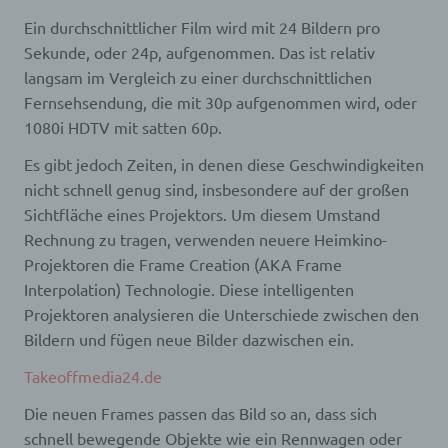
Internetseite durch eine betroffene Person oder ein
Ein durchschnittlicher Film wird mit 24 Bildern pro
automatisiertes System eine Reihe von
Sekunde, oder 24p, aufgenommen. Das ist relativ
allgemeinen Daten und Informationen. Diese
allgemeinen Daten und Informationen werden in
langsam im Vergleich zu einer durchschnittlichen
den Logfiles des Servers gespeichert. Erfasst
Fernsehsendung, die mit 30p aufgenommen wird, oder
werden können die (1) verwendeten Browsertypen
und Versionen, (2) das vom zugreifenden System
1080i HDTV mit satten 60p.
verwendete Betriebssystem, (3) die Internetseite,
von welcher ein zugreifendes System auf unsere
Es gibt jedoch Zeiten, in denen diese Geschwindigkeiten
Internetseite gelangt (sogenannte Referrer), (4) die
nicht schnell genug sind, insbesondere auf der großen
Unterwebseiten, welche über ein zugreifendes
Sichtfläche eines Projektors. Um diesem Umstand
System auf unserer Internetseite angesteuert
werden, (5) das Datum und die Uhrzeit eines
Rechnung zu tragen, verwenden neuere Heimkino-
Zugriffs auf die Internetseite, (6) eine Internet-
Projektoren die Frame Creation (AKA Frame
Protokoll-Adresse (IP-Adresse), (7) der Internet-
Service-Provider des zugreifenden Systems und
Interpolation) Technologie. Diese intelligenten
(8) sonstige ähnliche Daten und Informationen, die
Projektoren analysieren die Unterschiede zwischen den
der Gefahrenabwehr im Falle von Angriffen auf
Bildern und fügen neue Bilder dazwischen ein.
unsere informationstechnologischen Systeme
dienen.
Takeoffmedia24.de
Bei der Nutzung dieser allgemeinen Daten und
Informationen ziehen wird keine Rückschlüsse auf
Die neuen Frames passen das Bild so an, dass sich
die betroffene Person. Diese Informationen werden
vielmehr benötigt, um (1) die Inhalte unserer
schnell bewegende Objekte wie ein Rennwagen oder