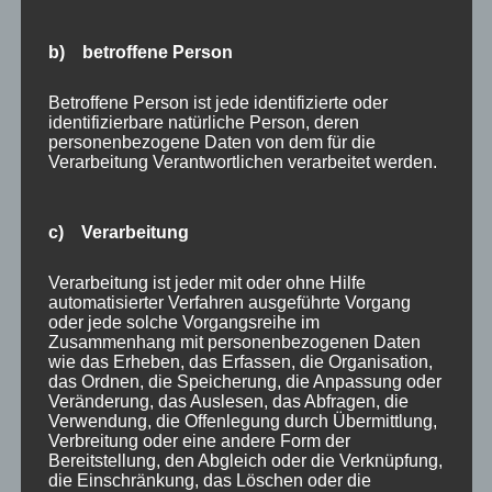
können auch Bilder im Breitbildformat anzeigen,
b) betroffene Person
allerdings kommt es dann zu Letterboxing (kleine
schwarze Balken, die oben und unten im Bild
Betroffene Person ist jede identifizierte oder
erscheinen).
identifizierbare natürliche Person, deren
personenbezogene Daten von dem für die
Kurzer Tipp: Der 16:9-Modus an Ihrem Projektor sollte
Verarbeitung Verantwortlichen verarbeitet werden.
ausschließlich bei anamorphen DVDs verwendet
werden. Stellen Sie Ihren DVD-Player auf die Ausgabe
auf einem 16:9-Fernseher und den Projektor auf den
c) Verarbeitung
16:9-Modus ein, um das gewünschte Ergebnis zu
Verarbeitung ist jeder mit oder ohne Hilfe
erzielen.
automatisierter Verfahren ausgeführte Vorgang
Was ist mit 3D-Heimkinoprojektoren?
oder jede solche Vorgangsreihe im
Zusammenhang mit personenbezogenen Daten
3D-Projektoren haben in den letzten Jahren einen
wie das Erheben, das Erfassen, die Organisation,
langen Weg zurückgelegt. Inzwischen haben fast alle
das Ordnen, die Speicherung, die Anpassung oder
Veränderung, das Auslesen, das Abfragen, die
Heimkinohersteller 3D-Modelle. Die Preise sinken und
Verwendung, die Offenlegung durch Übermittlung,
die Inhalte werden immer besser verfügbar. Viele
Verbreitung oder eine andere Form der
Bereitstellung, den Abgleich oder die Verknüpfung,
Kabelanbieter bieten sogar 3D-Kanäle und -Programme
die Einschränkung, das Löschen oder die