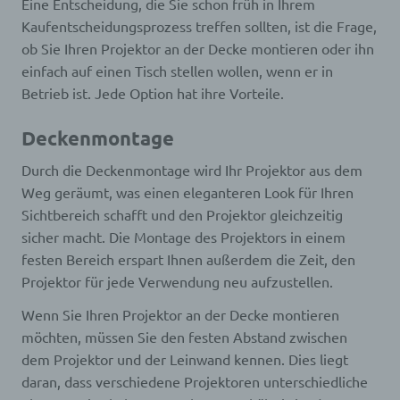
Eine Entscheidung, die Sie schon früh in Ihrem
Kaufentscheidungsprozess treffen sollten, ist die Frage,
k) Einwilligung
ob Sie Ihren Projektor an der Decke montieren oder ihn
einfach auf einen Tisch stellen wollen, wenn er in
Einwilligung ist jede von der betroffenen Person
Betrieb ist. Jede Option hat ihre Vorteile.
freiwillig für den bestimmten Fall in informierter
Weise und unmissverständlich abgegebene
Willensbekundung in Form einer Erklärung oder
Deckenmontage
einer sonstigen eindeutigen bestätigenden
Handlung, mit der die betroffene Person zu
Durch die Deckenmontage wird Ihr Projektor aus dem
verstehen gibt, dass sie mit der Verarbeitung der
sie betreffenden personenbezogenen Daten
Weg geräumt, was einen eleganteren Look für Ihren
einverstanden ist.
Sichtbereich schafft und den Projektor gleichzeitig
sicher macht. Die Montage des Projektors in einem
festen Bereich erspart Ihnen außerdem die Zeit, den
Name und Anschrift des für die Verarbeitung
Verantwortlichen
Projektor für jede Verwendung neu aufzustellen.
Wenn Sie Ihren Projektor an der Decke montieren
Verantwortlicher im Sinne der Datenschutz-
Grundverordnung, sonstiger in den Mitgliedstaaten
möchten, müssen Sie den festen Abstand zwischen
der Europäischen Union geltenden
dem Projektor und der Leinwand kennen. Dies liegt
Datenschutzgesetze und anderer Bestimmungen
daran, dass verschiedene Projektoren unterschiedliche
mit datenschutzrechtlichem Charakter ist die: