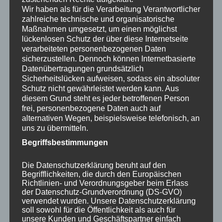
Epson Epson LS300 EpiqVision Ultra Smart Streaming
Wir haben als für die Verarbeitung Verantwortlicher
zahlreiche technische und organisatorische
Laser Weiß
Maßnahmen umgesetzt, um einen möglichst
LS300 EpiqVi
lückenlosen Schutz der über diese Internetseite
verarbeiteten personenbezogenen Daten
Heimkino-Projektor-Kaufberatung
sicherzustellen. Dennoch können Internetbasierte
Datenübertragungen grundsätzlich
Sicherheitslücken aufweisen, sodass ein absoluter
Schutz nicht gewährleistet werden kann. Aus
Epson Epson LS300 EpiqVision Ultra Smart Streaming
diesem Grund steht es jeder betroffenen Person
Laser Weiß
frei, personenbezogene Daten auch auf
LS300 EpiqVision Ultra-Smart-Streaming-Laser Weiß
alternativen Wegen, beispielsweise telefonisch, an
uns zu übermitteln.
HD (1920 x 1080)
Begriffsbestimmungen
3600 Lumen
Die Datenschutzerklärung beruht auf den
–
Begrifflichkeiten, die durch den Europäischen
Richtlinien- und Verordnungsgeber beim Erlass
Native Bildseitenverhältnisse –
der Datenschutz-Grundverordnung (DS-GVO)
verwendet wurden. Unsere Datenschutzerklärung
Heimkinoprojektor-Beratung
soll sowohl für die Öffentlichkeit als auch für
unsere Kunden und Geschäftspartner einfach
Was ist ein natives Bildseitenverhältnis?