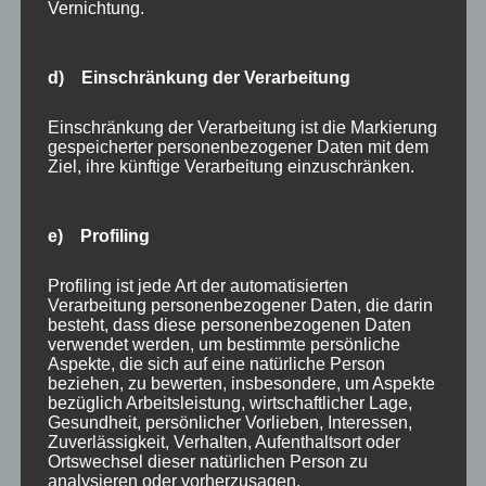
an.
Vernichtung.
Hier sind die beliebtesten 3D-Projektor-Modelle
Epson Heimkino Beamer 4K
d) Einschränkung der Verarbeitung
HD (1920 x 1080)
Einschränkung der Verarbeitung ist die Markierung
2600 Lumen
gespeicherter personenbezogener Daten mit dem
Ziel, ihre künftige Verarbeitung einzuschränken.
Was muss ich über die Lebensdauer der Lampe
e) Profiling
wissen?
LCD- und DLP-Projektoren haben in der Regel eine
Profiling ist jede Art der automatisierten
Verarbeitung personenbezogener Daten, die darin
Lampenlebensdauer zwischen 2000-4000 Stunden.
besteht, dass diese personenbezogenen Daten
Diese Angabe bezieht sich eigentlich auf die
verwendet werden, um bestimmte persönliche
“Halbwertszeit” der Lampe, also den Punkt, an dem die
Aspekte, die sich auf eine natürliche Person
beziehen, zu bewerten, insbesondere, um Aspekte
Lampe nur noch halb so hell ist wie im Neuzustand. Die
bezüglich Arbeitsleistung, wirtschaftlicher Lage,
Lampe funktioniert auch nach der Halbwertszeit noch,
Gesundheit, persönlicher Vorlieben, Interessen,
Zuverlässigkeit, Verhalten, Aufenthaltsort oder
aber sie verliert allmählich an Helligkeit. Eine längere
Ortswechsel dieser natürlichen Person zu
Lebensdauer der Lampe bedeutet weniger Kosten für
analysieren oder vorherzusagen.