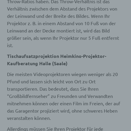
Throw-Ratios haben. Das Throw-Verhältnis ist das
Cookies / SessionStorage / LocalStorage
Verhältnis zwischen dem Abstand des Projektors von
der Leinwand und der Breite des Bildes. Wenn Ihr
Die Internetseiten verwenden teilweise so
genannte Cookies, LocalStorage und
Projektor z. B. in einem Abstand von 10 Fuß von der
SessionStorage. Dies dient dazu, unser Angebot
Leinwand an der Decke montiert ist, wird das Bild
nutzerfreundlicher, effektiver und sicherer zu
machen. Local Storage und SessionStorage ist
größer sein, als wenn Ihr Projektor nur 5 Fuß entfernt
eine Technologie, mit welcher ihr Browser Daten
ist.
auf Ihrem Computer oder mobilen Gerät
abspeichert. Cookies sind Textdateien, welche
Tischaufsatzprojektion Heimkino-Projektor-
über einen Internetbrowser auf einem
Kaufberatung Halle (Saale)
Computersystem abgelegt und gespeichert
werden. Sie können die Verwendung von Cookies,
Die meisten Videoprojektoren wiegen weniger als 20
LocalStorage und SessionStorage durch
entsprechende Einstellung in Ihrem Browser
Pfund und lassen sich leicht von Ort zu Ort
verhindern.
transportieren. Das bedeutet, dass Sie Ihren
Zahlreiche Internetseiten und Server verwenden
“Großbildfernseher” zu Freunden und Verwandten
Cookies. Viele Cookies enthalten eine sogenannte
Cookie-ID. Eine Cookie-ID ist eine eindeutige
mitnehmen können oder einen Film im Freien, der auf
Kennung des Cookies. Sie besteht aus einer
das Garagentor projiziert wird, ohne schweres Heben
Zeichenfolge, durch welche Internetseiten und
veranstalten können.
Server dem konkreten Internetbrowser zugeordnet
werden können, in dem das Cookie gespeichert
Allerdings müssen Sie Ihren Projektor für jede