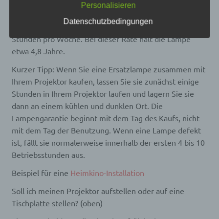
zur Lampenlebensdauer finden Sie hier ”
Personalisieren
Empfänger ist eine natürliche oder juristische
Der durchschnittliche Projektor, der für Filme und
Person, Behörde, Einrichtung oder andere Stelle,
Datenschutzbedingungen
besondere Veranstaltungen verwendet wird, läuft 8
der personenbezogene Daten offengelegt werden,
Stunden pro Woche. Bei dieser Rate hält die Lampe
unabhängig davon, ob es sich bei ihr um einen
Dritten handelt oder nicht. Behörden, die im
etwa 4,8 Jahre.
Rahmen eines bestimmten Untersuchungsauftrags
nach dem Unionsrecht oder dem Recht der
Kurzer Tipp: Wenn Sie eine Ersatzlampe zusammen mit
Mitgliedstaaten möglicherweise
Ihrem Projektor kaufen, lassen Sie sie zunächst einige
personenbezogene Daten erhalten, gelten jedoch
nicht als Empfänger.
Stunden in Ihrem Projektor laufen und lagern Sie sie
dann an einem kühlen und dunklen Ort. Die
Lampengarantie beginnt mit dem Tag des Kaufs, nicht
j) Dritter
mit dem Tag der Benutzung. Wenn eine Lampe defekt
ist, fällt sie normalerweise innerhalb der ersten 4 bis 10
Dritter ist eine natürliche oder juristische Person,
Betriebsstunden aus.
Behörde, Einrichtung oder andere Stelle außer der
betroffenen Person, dem Verantwortlichen, dem
Auftragsverarbeiter und den Personen, die unter
Beispiel für eine
Heimkino-Installation
der unmittelbaren Verantwortung des
Verantwortlichen oder des Auftragsverarbeiters
Soll ich meinen Projektor aufstellen oder auf eine
befugt sind, die personenbezogenen Daten zu
Tischplatte stellen? (oben)
verarbeiten.