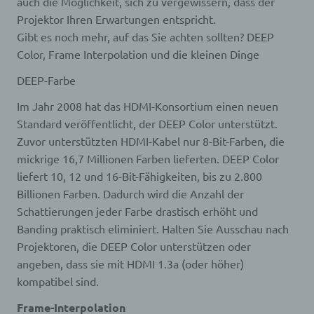
auch die Möglichkeit, sich zu vergewissern, dass der
des Benutzers abgelegten Cookie übernommen
Projektor Ihren Erwartungen entspricht.
wird. Ein weiteres Beispiel ist das Cookie eines
Gibt es noch mehr, auf das Sie achten sollten? DEEP
Warenkorbes im Online-Shop. Der Online-Shop
merkt sich die Artikel, die ein Kunde in den
Color, Frame Interpolation und die kleinen Dinge
virtuellen Warenkorb gelegt hat, über ein Cookie.
Die betroffene Person kann die Setzung von
DEEP-Farbe
Cookies durch unsere Internetseite jederzeit
Im Jahr 2008 hat das HDMI-Konsortium einen neuen
mittels einer entsprechenden Einstellung des
genutzten Internetbrowsers verhindern und damit
Standard veröffentlicht, der DEEP Color unterstützt.
der Setzung von Cookies dauerhaft
Zuvor unterstützten HDMI-Kabel nur 8-Bit-Farben, die
widersprechen. Ferner können bereits gesetzte
mickrige 16,7 Millionen Farben lieferten. DEEP Color
Cookies jederzeit über einen Internetbrowser oder
liefert 10, 12 und 16-Bit-Fähigkeiten, bis zu 2.800
andere Softwareprogramme gelöscht werden. Dies
ist in allen gängigen Internetbrowsern möglich.
Billionen Farben. Dadurch wird die Anzahl der
Deaktiviert die betroffene Person die Setzung von
Schattierungen jeder Farbe drastisch erhöht und
Cookies in dem genutzten Internetbrowser, sind
Banding praktisch eliminiert. Halten Sie Ausschau nach
unter Umständen nicht alle Funktionen unserer
Projektoren, die DEEP Color unterstützen oder
Internetseite vollumfänglich nutzbar.
angeben, dass sie mit HDMI 1.3a (oder höher)
Erfassung von allgemeinen Daten und
Informationen
kompatibel sind.
Frame-Interpolation
Die Internetseite erfasst mit jedem Aufruf der