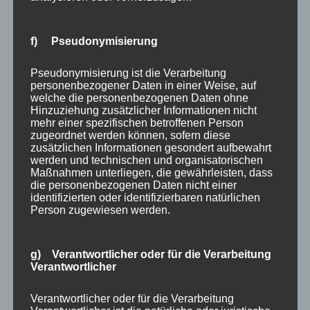
die Wartung Ihres Projektors.
Wenn Sie planen, Ihren Projektor als Ersatz für Ihren
f) Pseudonymisierung
aktuellen Fernseher zu verwenden, sollten Sie die
Kosten für den Austausch der Lampe bei der
Pseudonymisierung ist die Verarbeitung
Anschaffung einkalkulieren. Ersatzlampen kosten etwa
personenbezogener Daten in einer Weise, auf
welche die personenbezogenen Daten ohne
Euro 200 – 400.
Hinzuziehung zusätzlicher Informationen nicht
mehr einer spezifischen betroffenen Person
Wenn Ihr Projektor hauptsächlich zum Ansehen von
zugeordnet werden können, sofern diese
Filmen und für besondere Veranstaltungen verwendet
zusätzlichen Informationen gesondert aufbewahrt
werden und technischen und organisatorischen
wird, ist die Lebensdauer der Lampe nicht so wichtig.
Maßnahmen unterliegen, die gewährleisten, dass
die personenbezogenen Daten nicht einer
identifizierten oder identifizierbaren natürlichen
Person zugewiesen werden.
g) Verantwortlicher oder für die Verarbeitung
Verantwortlicher
Verantwortlicher oder für die Verarbeitung