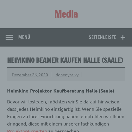
Zum
Inhalt
Media
springen
Aus aller Welt!
MENÜ
SEITENLEISTE
HEIMKINO BEAMER KAUFEN HALLE (SAALE)
Dezember 26, 2020
dohenytalvy
Heimkino-Projektor-Kaufberatung Halle (Saale)
Bevor wir loslegen, möchten wir Sie darauf hinweisen,
dass jedes Heimkino einzigartig ist. Wenn Sie spezielle
Fragen zu Ihrer Einrichtung haben, empfehlen wir Ihnen
dringend, diese mit einem unserer fachkundigen
Projektor-Experten
zu besprechen.