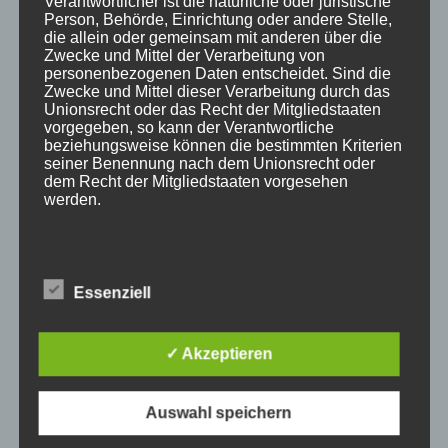
Verantwortlicher ist die natürliche oder juristische
Person, Behörde, Einrichtung oder andere Stelle,
die allein oder gemeinsam mit anderen über die
Zwecke und Mittel der Verarbeitung von
personenbezogenen Daten entscheidet. Sind die
Zwecke und Mittel dieser Verarbeitung durch das
Unionsrecht oder das Recht der Mitgliedstaaten
vorgegeben, so kann der Verantwortliche
beziehungsweise können die bestimmten Kriterien
seiner Benennung nach dem Unionsrecht oder
dem Recht der Mitgliedstaaten vorgesehen
werden.
h) Auftragsverarbeiter
Essenziell
Auftragsverarbeiter ist eine natürliche oder
Die Lampen halten normalerweise zwischen 2000 und
juristische Person, Behörde, Einrichtung oder
andere Stelle, die personenbezogene Daten im
4000 Stunden.
✓ Akzeptieren
Auftrag des Verantwortlichen verarbeitet.
Ersatzlampen kosten €200-$400.
Regelmäßige Filterreinigung und ordnungsgemäßer
Auswahl speichern
Betrieb verbessern die Lebensdauer der Lampe. Tipps
i) Empfänger