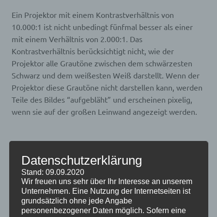
Ein Projektor mit einem Kontrastverhältnis von
10.000:1 ist nicht unbedingt fünfmal besser als einer
mit einem Verhältnis von 2.000:1. Das
Kontrastverhältnis berücksichtigt nicht, wie der
Projektor alle Grautöne zwischen dem schwärzesten
Schwarz und dem weißesten Weiß darstellt. Wenn der
Projektor diese Grautöne nicht darstellen kann, werden
Teile des Bildes “aufgebläht” und erscheinen pixelig,
wenn sie auf der großen Leinwand angezeigt werden.
Achten Sie auf Projektoren mit mehr
Datenschutzerklärung
Steuerungseinstellungen.
Stand: 09.09.2020
Wir freuen uns sehr über Ihr Interesse an unserem
Unternehmen. Eine Nutzung der Internetseiten ist
Mit Mehrfarbverarbeitungstechnologien wie
grundsätzlich ohne jede Angabe
BrilliantColor und sRGB-Modi können Sie die Anzeige
personenbezogener Daten möglich. Sofern eine