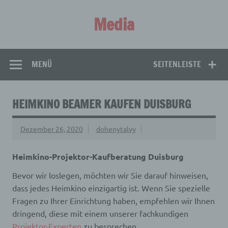
Zum
Inhalt
Media
springen
Aus aller Welt!
MENÜ
SEITENLEISTE
HEIMKINO BEAMER KAUFEN DUISBURG
Dezember 26, 2020
dohenytalvy
Heimkino-Projektor-Kaufberatung Duisburg
Bevor wir loslegen, möchten wir Sie darauf hinweisen,
dass jedes Heimkino einzigartig ist. Wenn Sie spezielle
Fragen zu Ihrer Einrichtung haben, empfehlen wir Ihnen
dringend, diese mit einem unserer fachkundigen
Projektor-Experten
zu besprechen.