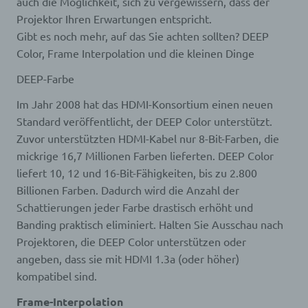
auch die Möglichkeit, sich zu vergewissern, dass der
des Benutzers abgelegten Cookie übernommen
Projektor Ihren Erwartungen entspricht.
wird. Ein weiteres Beispiel ist das Cookie eines
Gibt es noch mehr, auf das Sie achten sollten? DEEP
Warenkorbes im Online-Shop. Der Online-Shop
merkt sich die Artikel, die ein Kunde in den
Color, Frame Interpolation und die kleinen Dinge
virtuellen Warenkorb gelegt hat, über ein Cookie.
Die betroffene Person kann die Setzung von
DEEP-Farbe
Cookies durch unsere Internetseite jederzeit
Im Jahr 2008 hat das HDMI-Konsortium einen neuen
mittels einer entsprechenden Einstellung des
genutzten Internetbrowsers verhindern und damit
Standard veröffentlicht, der DEEP Color unterstützt.
der Setzung von Cookies dauerhaft
Zuvor unterstützten HDMI-Kabel nur 8-Bit-Farben, die
widersprechen. Ferner können bereits gesetzte
mickrige 16,7 Millionen Farben lieferten. DEEP Color
Cookies jederzeit über einen Internetbrowser oder
liefert 10, 12 und 16-Bit-Fähigkeiten, bis zu 2.800
andere Softwareprogramme gelöscht werden. Dies
ist in allen gängigen Internetbrowsern möglich.
Billionen Farben. Dadurch wird die Anzahl der
Deaktiviert die betroffene Person die Setzung von
Schattierungen jeder Farbe drastisch erhöht und
Cookies in dem genutzten Internetbrowser, sind
Banding praktisch eliminiert. Halten Sie Ausschau nach
unter Umständen nicht alle Funktionen unserer
Projektoren, die DEEP Color unterstützen oder
Internetseite vollumfänglich nutzbar.
angeben, dass sie mit HDMI 1.3a (oder höher)
Erfassung von allgemeinen Daten und
Informationen
kompatibel sind.
Frame-Interpolation
Die Internetseite erfasst mit jedem Aufruf der