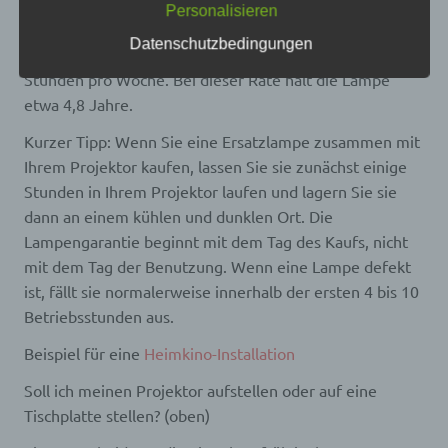
zur Lampenlebensdauer finden Sie hier ”
Personalisieren
Empfänger ist eine natürliche oder juristische
Der durchschnittliche Projektor, der für Filme und
Person, Behörde, Einrichtung oder andere Stelle,
Datenschutzbedingungen
besondere Veranstaltungen verwendet wird, läuft 8
der personenbezogene Daten offengelegt werden,
Stunden pro Woche. Bei dieser Rate hält die Lampe
unabhängig davon, ob es sich bei ihr um einen
Dritten handelt oder nicht. Behörden, die im
etwa 4,8 Jahre.
Rahmen eines bestimmten Untersuchungsauftrags
nach dem Unionsrecht oder dem Recht der
Kurzer Tipp: Wenn Sie eine Ersatzlampe zusammen mit
Mitgliedstaaten möglicherweise
Ihrem Projektor kaufen, lassen Sie sie zunächst einige
personenbezogene Daten erhalten, gelten jedoch
nicht als Empfänger.
Stunden in Ihrem Projektor laufen und lagern Sie sie
dann an einem kühlen und dunklen Ort. Die
Lampengarantie beginnt mit dem Tag des Kaufs, nicht
j) Dritter
mit dem Tag der Benutzung. Wenn eine Lampe defekt
ist, fällt sie normalerweise innerhalb der ersten 4 bis 10
Dritter ist eine natürliche oder juristische Person,
Betriebsstunden aus.
Behörde, Einrichtung oder andere Stelle außer der
betroffenen Person, dem Verantwortlichen, dem
Auftragsverarbeiter und den Personen, die unter
Beispiel für eine
Heimkino-Installation
der unmittelbaren Verantwortung des
Verantwortlichen oder des Auftragsverarbeiters
Soll ich meinen Projektor aufstellen oder auf eine
befugt sind, die personenbezogenen Daten zu
Tischplatte stellen? (oben)
verarbeiten.