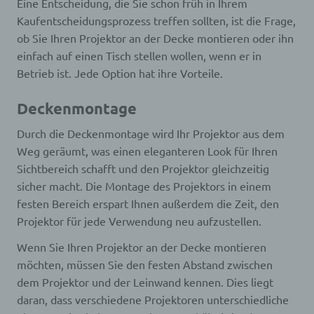
Eine Entscheidung, die Sie schon früh in Ihrem
Kaufentscheidungsprozess treffen sollten, ist die Frage,
k) Einwilligung
ob Sie Ihren Projektor an der Decke montieren oder ihn
einfach auf einen Tisch stellen wollen, wenn er in
Einwilligung ist jede von der betroffenen Person
Betrieb ist. Jede Option hat ihre Vorteile.
freiwillig für den bestimmten Fall in informierter
Weise und unmissverständlich abgegebene
Willensbekundung in Form einer Erklärung oder
Deckenmontage
einer sonstigen eindeutigen bestätigenden
Handlung, mit der die betroffene Person zu
Durch die Deckenmontage wird Ihr Projektor aus dem
verstehen gibt, dass sie mit der Verarbeitung der
sie betreffenden personenbezogenen Daten
Weg geräumt, was einen eleganteren Look für Ihren
einverstanden ist.
Sichtbereich schafft und den Projektor gleichzeitig
sicher macht. Die Montage des Projektors in einem
festen Bereich erspart Ihnen außerdem die Zeit, den
Name und Anschrift des für die Verarbeitung
Verantwortlichen
Projektor für jede Verwendung neu aufzustellen.
Wenn Sie Ihren Projektor an der Decke montieren
Verantwortlicher im Sinne der Datenschutz-
Grundverordnung, sonstiger in den Mitgliedstaaten
möchten, müssen Sie den festen Abstand zwischen
der Europäischen Union geltenden
dem Projektor und der Leinwand kennen. Dies liegt
Datenschutzgesetze und anderer Bestimmungen
daran, dass verschiedene Projektoren unterschiedliche
mit datenschutzrechtlichem Charakter ist die: