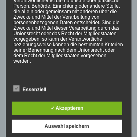
Verantwortlicher ist die natürliche oder juristische
Person, Behörde, Einrichtung oder andere Stelle,
die allein oder gemeinsam mit anderen über die
Zwecke und Mittel der Verarbeitung von
personenbezogenen Daten entscheidet. Sind die
Zwecke und Mittel dieser Verarbeitung durch das
Unionsrecht oder das Recht der Mitgliedstaaten
vorgegeben, so kann der Verantwortliche
beziehungsweise können die bestimmten Kriterien
seiner Benennung nach dem Unionsrecht oder
dem Recht der Mitgliedstaaten vorgesehen
werden.
h) Auftragsverarbeiter
Essenziell
Auftragsverarbeiter ist eine natürliche oder
Die Lampen halten normalerweise zwischen 2000 und
juristische Person, Behörde, Einrichtung oder
andere Stelle, die personenbezogene Daten im
4000 Stunden.
✓ Akzeptieren
Auftrag des Verantwortlichen verarbeitet.
Ersatzlampen kosten €200-$400.
Regelmäßige Filterreinigung und ordnungsgemäßer
Auswahl speichern
Betrieb verbessern die Lebensdauer der Lampe. Tipps
i) Empfänger