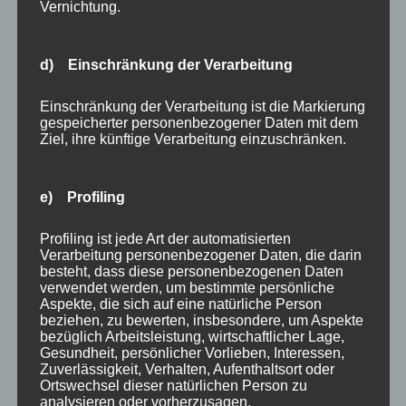
an.
Vernichtung.
Hier sind die beliebtesten 3D-Projektor-Modelle
Epson Heimkino Beamer 4K
d) Einschränkung der Verarbeitung
HD (1920 x 1080)
Einschränkung der Verarbeitung ist die Markierung
2600 Lumen
gespeicherter personenbezogener Daten mit dem
Ziel, ihre künftige Verarbeitung einzuschränken.
Was muss ich über die Lebensdauer der Lampe
e) Profiling
wissen?
LCD- und DLP-Projektoren haben in der Regel eine
Profiling ist jede Art der automatisierten
Verarbeitung personenbezogener Daten, die darin
Lampenlebensdauer zwischen 2000-4000 Stunden.
besteht, dass diese personenbezogenen Daten
Diese Angabe bezieht sich eigentlich auf die
verwendet werden, um bestimmte persönliche
“Halbwertszeit” der Lampe, also den Punkt, an dem die
Aspekte, die sich auf eine natürliche Person
beziehen, zu bewerten, insbesondere, um Aspekte
Lampe nur noch halb so hell ist wie im Neuzustand. Die
bezüglich Arbeitsleistung, wirtschaftlicher Lage,
Lampe funktioniert auch nach der Halbwertszeit noch,
Gesundheit, persönlicher Vorlieben, Interessen,
Zuverlässigkeit, Verhalten, Aufenthaltsort oder
aber sie verliert allmählich an Helligkeit. Eine längere
Ortswechsel dieser natürlichen Person zu
Lebensdauer der Lampe bedeutet weniger Kosten für
analysieren oder vorherzusagen.