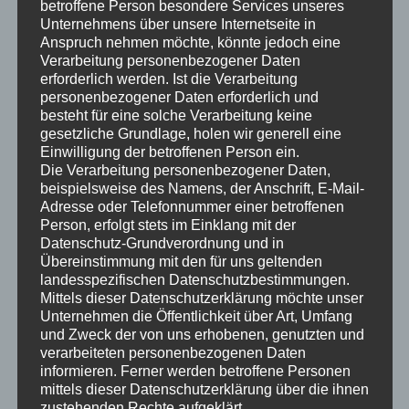
des Projektors ganz nach Ihren Wünschen anpassen.
betroffene Person besondere Services unseres
Unternehmens über unsere Internetseite in
Empfohlene Wide XGA- und HD-Projektoren
Anspruch nehmen möchte, könnte jedoch eine
BenQ BenQ TH671ST
Verarbeitung personenbezogener Daten
TH671ST
erforderlich werden. Ist die Verarbeitung
personenbezogener Daten erforderlich und
HD (1920 x 1080)
besteht für eine solche Verarbeitung keine
3000 Lumen
gesetzliche Grundlage, holen wir generell eine
Einwilligung der betroffenen Person ein.
Epson Epson Heimkin 2250 3LCD 1080p
Die Verarbeitung personenbezogener Daten,
Heimkino 2250 3LCD 1080p
beispielsweise des Namens, der Anschrift, E-Mail-
Adresse oder Telefonnummer einer betroffenen
HD (1920 x 1080)
Person, erfolgt stets im Einklang mit der
2700 Lumen
Datenschutz-Grundverordnung und in
Übereinstimmung mit den für uns geltenden
landesspezifischen Datenschutzbestimmungen.
Mittels dieser Datenschutzerklärung möchte unser
Optoma Optoma CinemaX P2 4K UHD Laser-Kino
Unternehmen die Öffentlichkeit über Art, Umfang
CinemaX P2 4K UHD-Laser-Kino
und Zweck der von uns erhobenen, genutzten und
verarbeiteten personenbezogenen Daten
4K (3840 x 2160)
informieren. Ferner werden betroffene Personen
3000 Lumen
mittels dieser Datenschutzerklärung über die ihnen
zustehenden Rechte aufgeklärt.