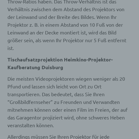
Throw-Ratios haben. Das Throw-Verhältnis ist das
Cookies / SessionStorage / LocalStorage
Verhältnis zwischen dem Abstand des Projektors von
der Leinwand und der Breite des Bildes. Wenn Ihr
Die Internetseiten verwenden teilweise so
genannte Cookies, LocalStorage und
Projektor z. B. in einem Abstand von 10 Fuß von der
SessionStorage. Dies dient dazu, unser Angebot
Leinwand an der Decke montiert ist, wird das Bild
nutzerfreundlicher, effektiver und sicherer zu
machen. Local Storage und SessionStorage ist
größer sein, als wenn Ihr Projektor nur 5 Fuß entfernt
eine Technologie, mit welcher ihr Browser Daten
ist.
auf Ihrem Computer oder mobilen Gerät
abspeichert. Cookies sind Textdateien, welche
Tischaufsatzprojektion Heimkino-Projektor-
über einen Internetbrowser auf einem
Kaufberatung Duisburg
Computersystem abgelegt und gespeichert
werden. Sie können die Verwendung von Cookies,
Die meisten Videoprojektoren wiegen weniger als 20
LocalStorage und SessionStorage durch
entsprechende Einstellung in Ihrem Browser
Pfund und lassen sich leicht von Ort zu Ort
verhindern.
transportieren. Das bedeutet, dass Sie Ihren
Zahlreiche Internetseiten und Server verwenden
“Großbildfernseher” zu Freunden und Verwandten
Cookies. Viele Cookies enthalten eine sogenannte
Cookie-ID. Eine Cookie-ID ist eine eindeutige
mitnehmen können oder einen Film im Freien, der auf
Kennung des Cookies. Sie besteht aus einer
das Garagentor projiziert wird, ohne schweres Heben
Zeichenfolge, durch welche Internetseiten und
veranstalten können.
Server dem konkreten Internetbrowser zugeordnet
werden können, in dem das Cookie gespeichert
Allerdings müssen Sie Ihren Projektor für jede