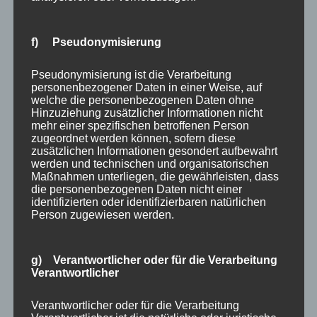
die Wartung Ihres Projektors.
Wenn Sie planen, Ihren Projektor als Ersatz für Ihren
f) Pseudonymisierung
aktuellen Fernseher zu verwenden, sollten Sie die
Kosten für den Austausch der Lampe bei der
Pseudonymisierung ist die Verarbeitung
Anschaffung einkalkulieren. Ersatzlampen kosten etwa
personenbezogener Daten in einer Weise, auf
welche die personenbezogenen Daten ohne
Euro 200 – 400.
Hinzuziehung zusätzlicher Informationen nicht
mehr einer spezifischen betroffenen Person
Wenn Ihr Projektor hauptsächlich zum Ansehen von
zugeordnet werden können, sofern diese
Filmen und für besondere Veranstaltungen verwendet
zusätzlichen Informationen gesondert aufbewahrt
werden und technischen und organisatorischen
wird, ist die Lebensdauer der Lampe nicht so wichtig.
Maßnahmen unterliegen, die gewährleisten, dass
die personenbezogenen Daten nicht einer
identifizierten oder identifizierbaren natürlichen
Person zugewiesen werden.
g) Verantwortlicher oder für die Verarbeitung
Verantwortlicher
Verantwortlicher oder für die Verarbeitung