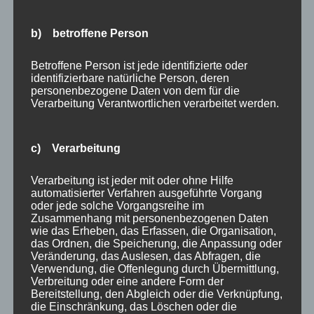
können auch Bilder im Breitbildformat anzeigen,
b) betroffene Person
allerdings kommt es dann zu Letterboxing (kleine
schwarze Balken, die oben und unten im Bild
Betroffene Person ist jede identifizierte oder
erscheinen).
identifizierbare natürliche Person, deren
personenbezogene Daten von dem für die
Kurzer Tipp: Der 16:9-Modus an Ihrem Projektor sollte
Verarbeitung Verantwortlichen verarbeitet werden.
ausschließlich bei anamorphen DVDs verwendet
werden. Stellen Sie Ihren DVD-Player auf die Ausgabe
auf einem 16:9-Fernseher und den Projektor auf den
c) Verarbeitung
16:9-Modus ein, um das gewünschte Ergebnis zu
Verarbeitung ist jeder mit oder ohne Hilfe
erzielen.
automatisierter Verfahren ausgeführte Vorgang
Was ist mit 3D-Heimkinoprojektoren?
oder jede solche Vorgangsreihe im
Zusammenhang mit personenbezogenen Daten
3D-Projektoren haben in den letzten Jahren einen
wie das Erheben, das Erfassen, die Organisation,
langen Weg zurückgelegt. Inzwischen haben fast alle
das Ordnen, die Speicherung, die Anpassung oder
Veränderung, das Auslesen, das Abfragen, die
Heimkinohersteller 3D-Modelle. Die Preise sinken und
Verwendung, die Offenlegung durch Übermittlung,
die Inhalte werden immer besser verfügbar. Viele
Verbreitung oder eine andere Form der
Bereitstellung, den Abgleich oder die Verknüpfung,
Kabelanbieter bieten sogar 3D-Kanäle und -Programme
die Einschränkung, das Löschen oder die