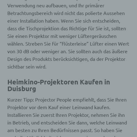
wurde. Dies ermöglicht es den besuchten
Verwendung neu aufbauen, und Ihr primärer
Internetseiten und Servern, den individuellen
Browser der betroffenen Person von anderen
Betrachtungsbereich wird nicht das polierte Aussehen
Internetbrowsern, die andere Cookies enthalten,
einer Installation haben. Wenn Sie sich entscheiden,
zu unterscheiden. Ein bestimmter Internetbrowser
dass die Tischprojektion das Richtige für Sie ist, sollten
kann über die eindeutige Cookie-ID wiedererkannt
Sie einen Projektor mit weniger Lüftergeräuschen
und identifiziert werden.
Durch den Einsatz von Cookies kann den Nutzern
wählen. Streben Sie für “flüsterleise” Lüfter einen Wert
dieser Internetseite nutzerfreundlichere Services
von 30 dB oder weniger an. Sie sollten auch das äußere
bereitstellen, die ohne die Cookie-Setzung nicht
Design des Produkts berücksichtigen, da der Projektor
möglich wären.
sichtbar sein wird.
Mittels eines Cookies können die Informationen
und Angebote auf unserer Internetseite im Sinne
des Benutzers optimiert werden. Cookies
Heimkino-Projektoren Kaufen in
ermöglichen uns, wie bereits erwähnt, die
Duisburg
Benutzer unserer Internetseite wiederzuerkennen.
Zweck dieser Wiedererkennung ist es, den
Kurzer Tipp: Projector People empfiehlt, dass Sie Ihren
Nutzern die Verwendung unserer Internetseite zu
Projektor vor dem Kauf einer Leinwand kaufen.
erleichtern. Der Benutzer einer Internetseite, die
Installieren Sie zuerst Ihren Projektor, nehmen Sie ihn
Cookies verwendet, muss beispielsweise nicht bei
in Betrieb, und entscheiden Sie dann, welche Leinwand
jedem Besuch der Internetseite erneut seine
Zugangsdaten eingeben, weil dies von der
am besten zu Ihren Bedürfnissen passt. So haben Sie
Internetseite und dem auf dem Computersystem