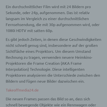
Internetseite durch eine betroffene Person oder ein
Ein durchschnittlicher Film wird mit 24 Bildern pro
automatisiertes System eine Reihe von
Sekunde, oder 24p, aufgenommen. Das ist relativ
allgemeinen Daten und Informationen. Diese
allgemeinen Daten und Informationen werden in
langsam im Vergleich zu einer durchschnittlichen
den Logfiles des Servers gespeichert. Erfasst
Fernsehsendung, die mit 30p aufgenommen wird, oder
werden können die (1) verwendeten Browsertypen
und Versionen, (2) das vom zugreifenden System
1080i HDTV mit satten 60p.
verwendete Betriebssystem, (3) die Internetseite,
von welcher ein zugreifendes System auf unsere
Es gibt jedoch Zeiten, in denen diese Geschwindigkeiten
Internetseite gelangt (sogenannte Referrer), (4) die
nicht schnell genug sind, insbesondere auf der großen
Unterwebseiten, welche über ein zugreifendes
Sichtfläche eines Projektors. Um diesem Umstand
System auf unserer Internetseite angesteuert
werden, (5) das Datum und die Uhrzeit eines
Rechnung zu tragen, verwenden neuere Heimkino-
Zugriffs auf die Internetseite, (6) eine Internet-
Projektoren die Frame Creation (AKA Frame
Protokoll-Adresse (IP-Adresse), (7) der Internet-
Service-Provider des zugreifenden Systems und
Interpolation) Technologie. Diese intelligenten
(8) sonstige ähnliche Daten und Informationen, die
Projektoren analysieren die Unterschiede zwischen den
der Gefahrenabwehr im Falle von Angriffen auf
Bildern und fügen neue Bilder dazwischen ein.
unsere informationstechnologischen Systeme
dienen.
Takeoffmedia24.de
Bei der Nutzung dieser allgemeinen Daten und
Informationen ziehen wird keine Rückschlüsse auf
Die neuen Frames passen das Bild so an, dass sich
die betroffene Person. Diese Informationen werden
vielmehr benötigt, um (1) die Inhalte unserer
schnell bewegende Objekte wie ein Rennwagen oder