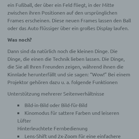
Internetseite korrekt auszuliefern, (2) die Inhalte
ein Fußball, der über ein Feld fliegt, in der Mitte
unserer Internetseite sowie die Werbung für diese
zwischen ihren Positionen auf den ursprünglichen
zu optimieren, (3) die dauerhafte
Frames erscheinen. Diese neuen Frames lassen den Ball
Funktionsfähigkeit unserer
informationstechnologischen Systeme und der
oder das Auto flüssiger über ein großes Display laufen.
Technik unserer Internetseite zu gewährleisten
Was noch?
sowie (4) um Strafverfolgungsbehörden im Falle
eines Cyberangriffes die zur Strafverfolgung
Dann sind da natürlich noch die kleinen Dinge. Die
notwendigen Informationen bereitzustellen. Diese
Dinge, die einen die Technik lieben lassen. Die Dinge,
anonym erhobenen Daten und Informationen
werden durch uns daher einerseits statistisch und
die Sie all Ihren Freunden zeigen, während ihnen die
ferner mit dem Ziel ausgewertet, den Datenschutz
Kinnlade herunterfällt und sie sagen: “Wow!” Bei einem
und die Datensicherheit in unserem Unternehmen
Projektor gehören dazu u. a. folgende Funktionen
zu erhöhen, um letztlich ein optimales
Schutzniveau für die von uns verarbeiteten
Unterstützung mehrerer Seitenverhältnisse
personenbezogenen Daten sicherzustellen. Die
anonymen Daten der Server-Logfiles werden
Bild-in-Bild oder Bild-für-Bild
getrennt von allen durch eine betroffene Person
Kinomodus für sattere Farben und leiseren
angegebenen personenbezogenen Daten
Lüfter
gespeichert.
Hinterleuchtete Fernbedienung
Registrierung auf unserer Internetseite
Lens-Shift und 2x-Zoom für eine einfachere