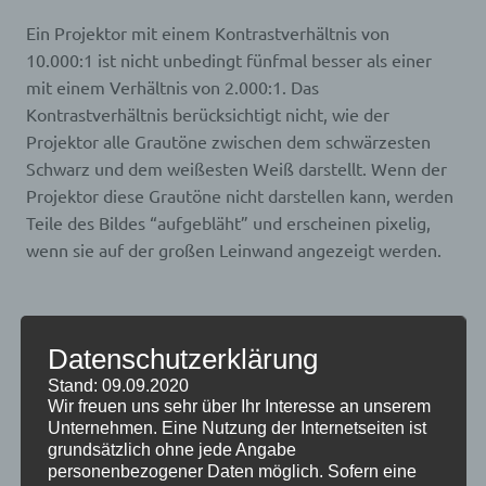
Ein Projektor mit einem Kontrastverhältnis von
10.000:1 ist nicht unbedingt fünfmal besser als einer
mit einem Verhältnis von 2.000:1. Das
Kontrastverhältnis berücksichtigt nicht, wie der
Projektor alle Grautöne zwischen dem schwärzesten
Schwarz und dem weißesten Weiß darstellt. Wenn der
Projektor diese Grautöne nicht darstellen kann, werden
Teile des Bildes “aufgebläht” und erscheinen pixelig,
wenn sie auf der großen Leinwand angezeigt werden.
Achten Sie auf Projektoren mit mehr
Datenschutzerklärung
Steuerungseinstellungen.
Stand: 09.09.2020
Wir freuen uns sehr über Ihr Interesse an unserem
Unternehmen. Eine Nutzung der Internetseiten ist
Mit Mehrfarbverarbeitungstechnologien wie
grundsätzlich ohne jede Angabe
BrilliantColor und sRGB-Modi können Sie die Anzeige
personenbezogener Daten möglich. Sofern eine