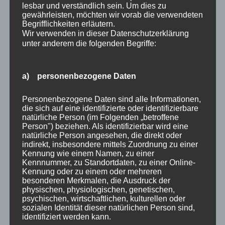
lesbar und verständlich sein. Um dies zu
gewährleisten, möchten wir vorab die verwendeten
Da Projektoren ein Anzeigegerät mit fester Auflösung
Begrifflichkeiten erläutern.
sind, haben sie ein so genanntes natives
Wir verwenden in dieser Datenschutzerklärung
Seitenverhältnis. Die gängigsten Seitenverhältnisse für
unter anderem die folgenden Begriffe:
Projektoren sind 4:3, 16:10 und 16:9. Das bedeutet,
dass der Chip im Inneren des Projektors in den
a) personenbezogene Daten
angegebenen Proportionen 4:3, 16:10 oder 16:9
geformt ist. Stellen Sie sich den Chip als eine
Personenbezogene Daten sind alle Informationen,
Miniaturversion des Bildes vor, das Sie auf Ihrer
die sich auf eine identifizierte oder identifizierbare
natürliche Person (im Folgenden „betroffene
Leinwand sehen werden.
Person") beziehen. Als identifizierbar wird eine
Spezielles Heimkino
natürliche Person angesehen, die direkt oder
indirekt, insbesondere mittels Zuordnung zu einer
Ein natives Seitenverhältnis von 16:9 ist in erster Linie
Kennung wie einem Namen, zu einer
für den Einsatz im Heimkino gedacht. Das liegt daran,
Kennnummer, zu Standortdaten, zu einer Online-
Kennung oder zu einem oder mehreren
dass Breitbild-DVDs, Blu-rays und HDTV-Signale im
besonderen Merkmalen, die Ausdruck der
16:9-Format ausgestrahlt oder kodiert werden.
physischen, physiologischen, genetischen,
psychischen, wirtschaftlichen, kulturellen oder
Heimkino-Enthusiasten neigen dazu, 16:9-
sozialen Identität dieser natürlichen Person sind,
Seitenverhältnisse zu bevorzugen, weil sie näher am
identifiziert werden kann.
ursprünglichen 35-mm-Filmformat sind. 4:3-Projektoren