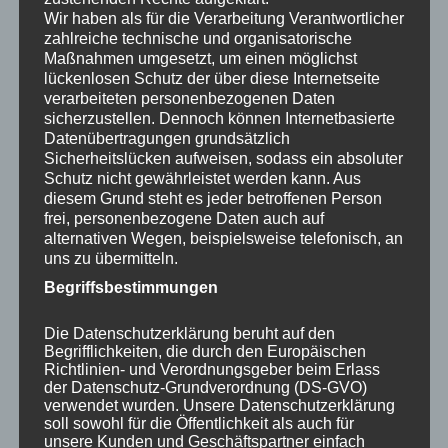
Epson Epson LS300 EpiqVision Ultra Smart Streaming
Wir haben als für die Verarbeitung Verantwortlicher
zahlreiche technische und organisatorische
Laser Weiß
Maßnahmen umgesetzt, um einen möglichst
LS300 EpiqVi
lückenlosen Schutz der über diese Internetseite
verarbeiteten personenbezogenen Daten
Heimkino-Projektor-Kaufberatung
sicherzustellen. Dennoch können Internetbasierte
Datenübertragungen grundsätzlich
Sicherheitslücken aufweisen, sodass ein absoluter
Schutz nicht gewährleistet werden kann. Aus
Epson Epson LS300 EpiqVision Ultra Smart Streaming
diesem Grund steht es jeder betroffenen Person
Laser Weiß
frei, personenbezogene Daten auch auf
LS300 EpiqVision Ultra-Smart-Streaming-Laser Weiß
alternativen Wegen, beispielsweise telefonisch, an
uns zu übermitteln.
HD (1920 x 1080)
Begriffsbestimmungen
3600 Lumen
Die Datenschutzerklärung beruht auf den
–
Begrifflichkeiten, die durch den Europäischen
Richtlinien- und Verordnungsgeber beim Erlass
Native Bildseitenverhältnisse –
der Datenschutz-Grundverordnung (DS-GVO)
verwendet wurden. Unsere Datenschutzerklärung
Heimkinoprojektor-Beratung
soll sowohl für die Öffentlichkeit als auch für
unsere Kunden und Geschäftspartner einfach
Was ist ein natives Bildseitenverhältnis?