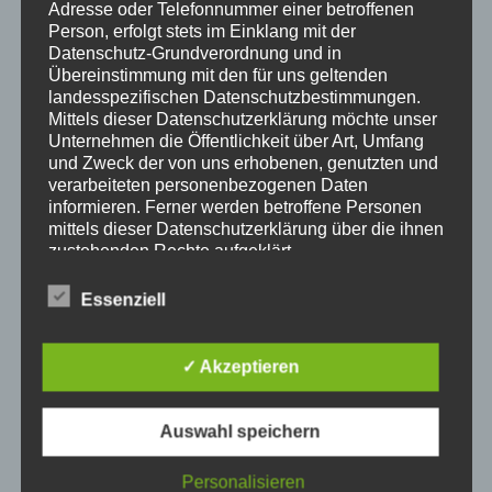
Adresse oder Telefonnummer einer betroffenen
Person, erfolgt stets im Einklang mit der
Datenschutz-Grundverordnung und in
Übereinstimmung mit den für uns geltenden
landesspezifischen Datenschutzbestimmungen.
Mittels dieser Datenschutzerklärung möchte unser
Unternehmen die Öffentlichkeit über Art, Umfang
und Zweck der von uns erhobenen, genutzten und
verarbeiteten personenbezogenen Daten
informieren. Ferner werden betroffene Personen
mittels dieser Datenschutzerklärung über die ihnen
zustehenden Rechte aufgeklärt.
Hier informieren
Wir haben als für die Verarbeitung Verantwortlicher
zahlreiche technische und organisatorische
Essenziell
Heimkino Bauen Lassen
Heimkino ist ein sehr
Maßnahmen umgesetzt, um einen möglichst
populärer Trend in unserer modernen, teilweise sehr
lückenlosen Schutz der über diese Internetseite
verarbeiteten personenbezogenen Daten
digitalen Zeit. In unserem Haus sind die Wände mit
✓ Akzeptieren
sicherzustellen. Dennoch können Internetbasierte
Bildern von Wasserfällen bedeckt, während wir auf
Datenübertragungen grundsätzlich
einem Sofa liegen, auf dem Boden liegen blaue
Sicherheitslücken aufweisen, sodass ein absoluter
Auswahl speichern
Schatten auf unseren Beinen. Mit Blick auf die Wände
Schutz nicht gewährleistet werden kann. Aus
diesem Grund steht es jeder betroffenen Person
schweben wir in unserem Wohnzimmer – wenn wir
Personalisieren