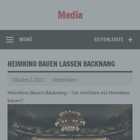
Zum
Inhalt
Media
springen
Aus aller Welt!
MENÜ
SEITENLEISTE
HEIMKINO BAUEN LASSEN BACKNANG
Oktober 5, 2021
dohenytalvy
Heimkino Bauen Backnang – Sie möchten ein Heimkino
bauen?