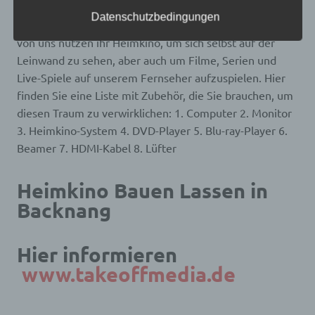
frei, personenbezogene Daten auch auf
nicht gerade aus dem Fenster unseres Hauses schauen,
alternativen Wegen, beispielsweise telefonisch, an
Datenschutzbedingungen
wie die Sterne am Nachthimmel leuchten. Die meisten
uns zu übermitteln.
von uns nutzen ihr Heimkino, um sich selbst auf der
Begriffsbestimmungen
Leinwand zu sehen, aber auch um Filme, Serien und
Live-Spiele auf unserem Fernseher aufzuspielen. Hier
Die Datenschutzerklärung beruht auf den
finden Sie eine Liste mit Zubehör, die Sie brauchen, um
Begrifflichkeiten, die durch den Europäischen
Richtlinien- und Verordnungsgeber beim Erlass
diesen Traum zu verwirklichen: 1. Computer 2. Monitor
der Datenschutz-Grundverordnung (DS-GVO)
3. Heimkino-System 4. DVD-Player 5. Blu-ray-Player 6.
verwendet wurden. Unsere Datenschutzerklärung
soll sowohl für die Öffentlichkeit als auch für
Beamer 7. HDMI-Kabel 8. Lüfter
unsere Kunden und Geschäftspartner einfach
lesbar und verständlich sein. Um dies zu
gewährleisten, möchten wir vorab die verwendeten
Heimkino Bauen Lassen in
Begrifflichkeiten erläutern.
Backnang
Wir verwenden in dieser Datenschutzerklärung
unter anderem die folgenden Begriffe:
Hier informieren
www.takeoffmedia.de
a) personenbezogene Daten
Personenbezogene Daten sind alle Informationen,
die sich auf eine identifizierte oder identifizierbare