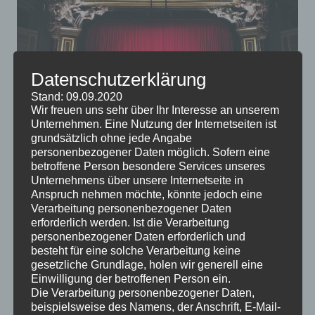
Datenschutzerklärung
Stand: 09.09.2020
Wir freuen uns sehr über Ihr Interesse an unserem
Unternehmen. Eine Nutzung der Internetseiten ist
grundsätzlich ohne jede Angabe
Es gibt noch lange kein entscheidendes Argument für
personenbezogener Daten möglich. Sofern eine
oder gegen das Fernsehen, einige Experten meinen,
betroffene Person besondere Services unseres
dass wir uns anderen Freizeitbeschäftigungen
Unternehmens über unsere Internetseite in
Anspruch nehmen möchte, könnte jedoch eine
zuwenden sollten. Wenn Sie Fernsehen noch immer
Verarbeitung personenbezogener Daten
entspannend finden, könnten Sie sich doch ein eigenes
erforderlich werden. Ist die Verarbeitung
Heimkino anschaffen.
personenbezogener Daten erforderlich und
besteht für eine solche Verarbeitung keine
gesetzliche Grundlage, holen wir generell eine
Einwilligung der betroffenen Person ein.
Die Verarbeitung personenbezogener Daten,
beispielsweise des Namens, der Anschrift, E-Mail-