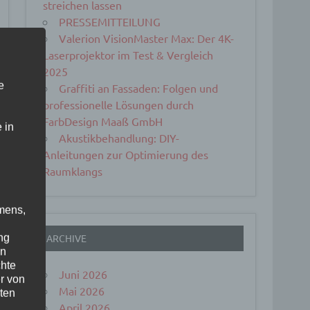
streichen lassen
PRESSEMITTEILUNG
Valerion VisionMaster Max: Der 4K-
Laserprojektor im Test & Vergleich
2025
e
Graffiti an Fassaden: Folgen und
professionelle Lösungen durch
FarbDesign Maaß GmbH
 in
Akustikbehandlung: DIY-
Anleitungen zur Optimierung des
Raumklangs
mens,
ng
ARCHIVE
en
chte
Juni 2026
r von
Mai 2026
ten
April 2026