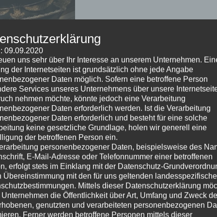
enschutzerklärung
: 09.09.2020
reuen uns sehr über Ihr Interesse an unserem Unternehmen. Ein
ng der Internetseiten ist grundsätzlich ohne jede Angabe
nenbezogener Daten möglich. Sofern eine betroffene Person
dere Services unseres Unternehmens über unsere Internetseite
uch nehmen möchte, könnte jedoch eine Verarbeitung
nenbezogener Daten erforderlich werden. Ist die Verarbeitung
nenbezogener Daten erforderlich und besteht für eine solche
beitung keine gesetzliche Grundlage, holen wir generell eine
lligung der betroffenen Person ein.
Es gibt noch lange kein
erarbeitung personenbezogener Daten, beispielsweise des Na
rnsehen, einige Experten meinen, dass wir uns anderen
nschrift, E-Mail-Adresse oder Telefonnummer einer betroffenen
nn Sie Fernsehen noch immer entspannend finden, könnten
n, erfolgt stets im Einklang mit der Datenschutz-Grundverordnu
n Übereinstimmung mit den für uns geltenden landesspezifisch
schutzbestimmungen. Mittels dieser Datenschutzerklärung mö
 Unternehmen die Öffentlichkeit über Art, Umfang und Zweck de
rhobenen, genutzten und verarbeiteten personenbezogenen Da
mieren. Ferner werden betroffene Personen mittels dieser