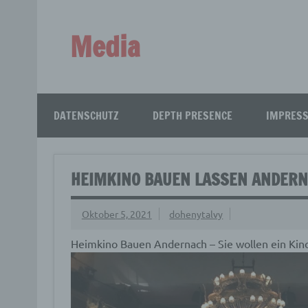
Zum
Inhalt
springen
Media
Aus aller Welt!
DATENSCHUTZ
DEPTH PRESENCE
IMPRES
HEIMKINO BAUEN LASSEN ANDER
Oktober 5, 2021
dohenytalvy
Heimkino Bauen Andernach – Sie wollen ein Kin