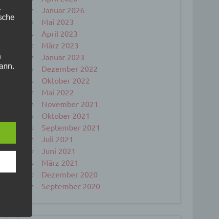
.
Januar 2026
ische
Mai 2023
April 2023
März 2023
Januar 2023
n
ann.
Dezember 2022
Oktober 2022
ise
Mai 2022
November 2021
Oktober 2021
September 2021
 den
Juli 2021
e
Juni 2021
nsere
März 2021
 Um
Dezember 2020
September 2020