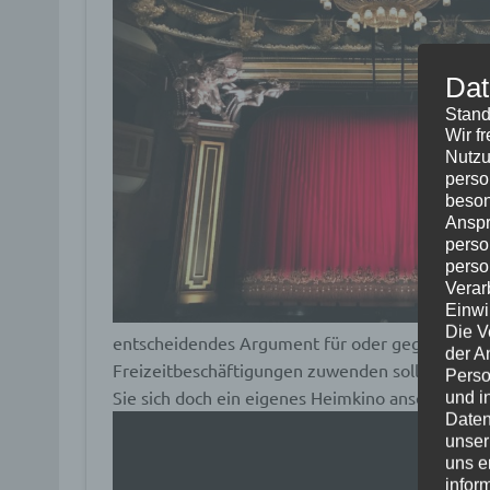
Dat
Stand
Wir f
Nutzu
perso
beson
Anspr
perso
perso
Verar
Einwi
Die V
entscheidendes Argument für oder gegen das Fe
der A
Freizeitbeschäftigungen zuwenden sollten. We
Perso
Sie sich doch ein eigenes Heimkino anschaffen.
und i
Daten
unser
uns e
infor