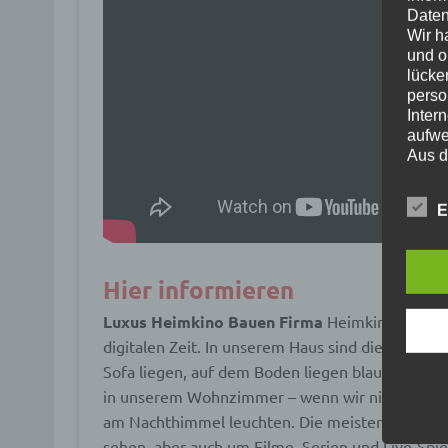
Daten
Wir h
und o
lücke
perso
Inter
aufwe
Aus d
perso
telef
E
Begr
Die D
Hier informieren
Europ
Daten
Luxus Heimkino Bauen Firma
Heimkino ist ein 
Daten
Kunde
digitalen Zeit. In unserem Haus sind die Wände 
dies 
Sofa liegen, auf dem Boden liegen blaue Schatt
Begrif
in unserem Wohnzimmer – wenn wir nicht gerade
Wir v
folge
am Nachthimmel leuchten. Die meisten von uns n
sehen, aber auch um Filme, Serien und Live-Spie