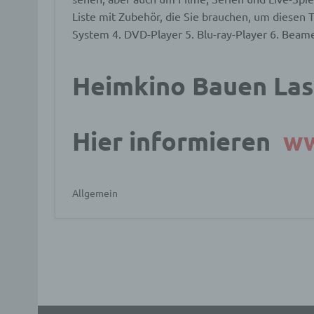
Liste mit Zubehör, die Sie brauchen, um diesen 
a) p
System 4. DVD-Player 5. Blu-ray-Player 6. Beame
Perso
ident
Heimkino Bauen Las
„betro
Perso
Zuord
Stand
Hier informieren
ww
beson
genet
Identi
Allgemein
b) b
Betrof
Perso
Veran
c) V