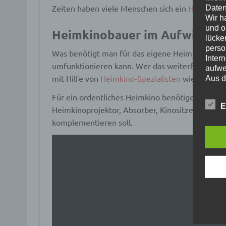
Zeiten haben viele Menschen sich ein
Heimkino 
Daten
Wir h
und o
Heimkinobauer im Aufwind?
lücke
perso
Was benötigt man für das eigene Heimkino? Wer s
Inter
umfunktionieren kann. Wer das weiterführen wil
aufwe
mit Hilfe von
Heimkino-Spezialisten
wie die
Fa.
Aus d
perso
Für ein ordentliches Heimkino benötigen Sie die
telef
E
Heimkinoprojektor, Absorber, Kinositze, Teppich
Begr
komplementieren soll.
Die D
Europ
Daten
Daten
Kunde
dies 
Begrif
Wir v
folge