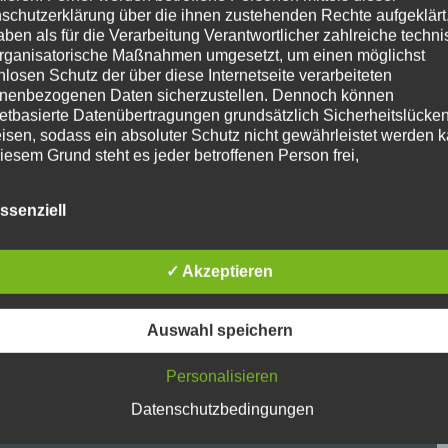
bauen lassen
.
schutzerklärung über die ihnen zustehenden Rechte aufgeklärt
aben als für die Verarbeitung Verantwortlicher zahlreiche techn
rganisatorische Maßnahmen umgesetzt, um einen möglichst
nlosen Schutz der über diese Internetseite verarbeiteten
nenbezogenen Daten sicherzustellen. Dennoch können
ich das leisten kann, hat einen Raum, den er für ein Kino
netbasierte Datenübertragungen grundsätzlich Sicherheitslücke
l, der baut sich ein Heimkino der Premiumklasse, und zwar
isen, sodass ein absoluter Schutz nicht gewährleistet werden k
 Takeoff Media GmbH
.
iesem Grund steht es jeder betroffenen Person frei,
nenbezogene Daten auch auf alternativen Wegen, beispielswe
 Technik, die miteinander abgestimmt ist. Zum Beispiel:
onisch, an uns zu übermitteln.
ssenziell
e für das Heimkino und Lautsprecher, die das ganze
iffsbestimmungen
atenschutzerklärung beruht auf den Begrifflichkeiten, die durch
✓ Akzeptieren
äischen Richtlinien- und Verordnungsgeber beim Erlass der
schutz-Grundverordnung (DS-GVO) verwendet wurden. Unser
schutzerklärung soll sowohl für die Öffentlichkeit als auch für u
Auswahl speichern
n und Geschäftspartner einfach lesbar und verständlich sein.
zu gewährleisten, möchten wir vorab die verwendeten
Personalisieren
flichkeiten erläutern.
erwenden in dieser Datenschutzerklärung unter anderem die
Datenschutzbedingungen
nden Begriffe: