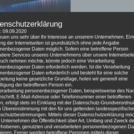
enschutzerklärung
: 09.09.2020
reuen uns sehr über Ihr Interesse an unserem Unternehmen. Ein
ng der Internetseiten ist grundsätzlich ohne jede Angabe
nenbezogener Daten möglich. Sofern eine betroffene Person
dere Services unseres Unternehmens über unsere Internetseite
uch nehmen möchte, könnte jedoch eine Verarbeitung
er Ausnahme Zustand. Mit dem Lockdown in Deutschland sind
nenbezogener Daten erforderlich werden. Ist die Verarbeitung
äufig Zuhause bleiben. Für das Kinogewerbe sicherlich eine
nenbezogener Daten erforderlich und besteht für eine solche
beitung keine gesetzliche Grundlage, holen wir generell eine
lligung der betroffenen Person ein.
strophale Auswirkung und das Ende ist noch lange nicht in
erarbeitung personenbezogener Daten, beispielsweise des Na
nschrift, E-Mail-Adresse oder Telefonnummer einer betroffenen
werden wir noch sehen. Es gibt nicht nur Verlierer in diesen
n, erfolgt stets im Einklang mit der Datenschutz-Grundverordnu
n Übereinstimmung mit den für uns geltenden landesspezifisch
schutzbestimmungen. Mittels dieser Datenschutzerklärung mö
Software anbieten konnten von der Krise profitieren. Eine
 Unternehmen die Öffentlichkeit über Art, Umfang und Zweck de
nnte, ist die Heimkinobranche, denn wer nicht herausgehen
rhobenen, genutzten und verarbeiteten personenbezogenen Da
ss auch Netflix eindeutig zu den Gewinnern gehört. In diesen
mieren. Ferner werden betroffene Personen mittels dieser