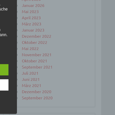
.
Januar 2026
ische
Mai 2023
April 2023
März 2023
Januar 2023
n
ann.
Dezember 2022
Oktober 2022
ise
Mai 2022
November 2021
Oktober 2021
September 2021
 den
Juli 2021
e
Juni 2021
nsere
März 2021
 Um
Dezember 2020
September 2020