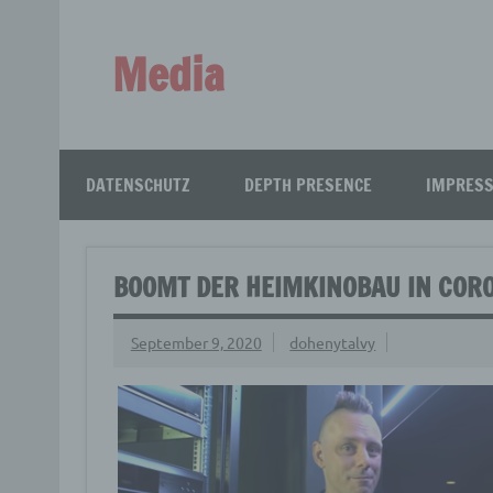
Zum
Inhalt
springen
Media
Aus aller Welt!
DATENSCHUTZ
DEPTH PRESENCE
IMPRES
BOOMT DER HEIMKINOBAU IN CORO
September 9, 2020
dohenytalvy