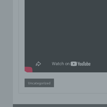
a) p
Perso
ident
„betro
Perso
Zuord
Stand
beson
genet
Identi
b) b
Betrof
Uncategorized
Perso
Veran
c) V