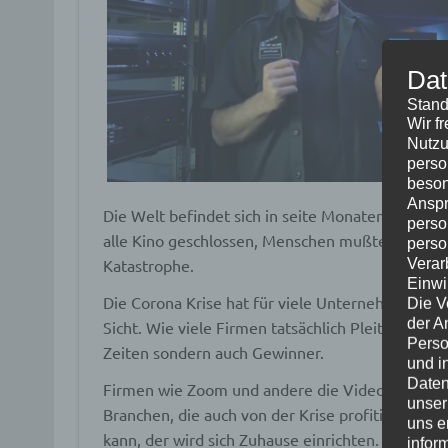
Dat
Stand
Wir f
Nutzu
perso
beson
Anspr
Die Welt befindet sich in seite Monaten in ein
perso
alle Kino geschlossen, Menschen mußten zwangsl
perso
Katastrophe.
Verar
Einwi
Die Corona Krise hat für viele Unternehmen kata
Die V
der A
Sicht. Wie viele Firmen tatsächlich Pleite gehen 
Perso
Zeiten sondern auch Gewinner.
und i
Daten
Firmen wie Zoom und andere die Videokonferenz-
unser
Branchen, die auch von der Krise profitieren ko
uns e
kann, der wird sich Zuhause einrichten. Klar, da
infor