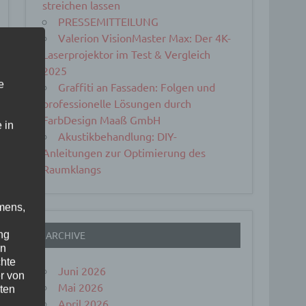
streichen lassen
PRESSEMITTEILUNG
Valerion VisionMaster Max: Der 4K-
Laserprojektor im Test & Vergleich
2025
e
Graffiti an Fassaden: Folgen und
professionelle Lösungen durch
FarbDesign Maaß GmbH
 in
Akustikbehandlung: DIY-
Anleitungen zur Optimierung des
Raumklangs
mens,
ng
ARCHIVE
en
chte
Juni 2026
r von
Mai 2026
ten
April 2026